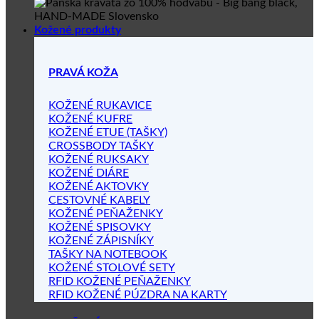
Kožené produkty
PRAVÁ KOŽA
KOŽENÉ RUKAVICE
KOŽENÉ KUFRE
KOŽENÉ ETUE (TAŠKY)
CROSSBODY TAŠKY
KOŽENÉ RUKSAKY
KOŽENÉ DIÁRE
KOŽENÉ AKTOVKY
CESTOVNÉ KABELY
KOŽENÉ PEŇAŽENKY
KOŽENÉ SPISOVKY
KOŽENÉ ZÁPISNÍKY
TAŠKY NA NOTEBOOK
KOŽENÉ STOLOVÉ SETY
RFID KOŽENÉ PEŇAŽENKY
RFID KOŽENÉ PÚZDRA NA KARTY