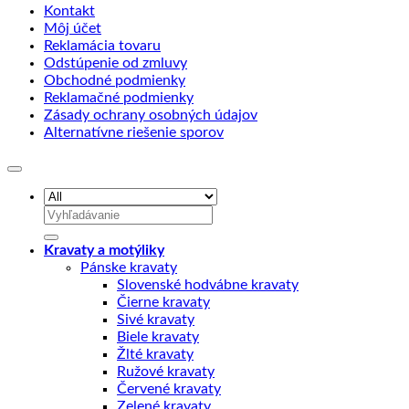
Kontakt
Môj účet
Reklamácia tovaru
Odstúpenie od zmluvy
Obchodné podmienky
Reklamačné podmienky
Zásady ochrany osobných údajov
Alternatívne riešenie sporov
Hľadať:
Kravaty a motýliky
Pánske kravaty
Slovenské hodvábne kravaty
Čierne kravaty
Sivé kravaty
Biele kravaty
Žlté kravaty
Ružové kravaty
Červené kravaty
Zelené kravaty