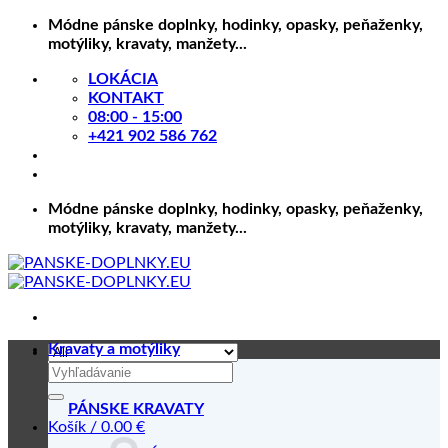
Skip
Módne pánske doplnky, hodinky, opasky, peňaženky,
to
motýliky, kravaty, manžety...
content
LOKÁCIA
KONTAKT
08:00 - 15:00
+421 902 586 762
Módne pánske doplnky, hodinky, opasky, peňaženky,
motýliky, kravaty, manžety...
Kravaty a motýliky
Hľadať:
PÁNSKE KRAVATY
Košík /
0.00
€