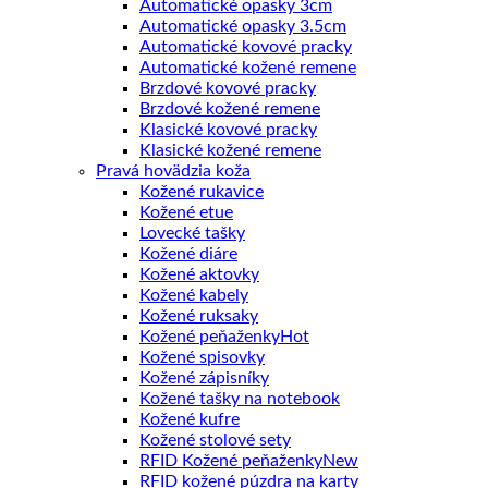
Automatické opasky 3cm
Automatické opasky 3.5cm
Automatické kovové pracky
Automatické kožené remene
Brzdové kovové pracky
Brzdové kožené remene
Klasické kovové pracky
Klasické kožené remene
Pravá hovädzia koža
Kožené rukavice
Kožené etue
Lovecké tašky
Kožené diáre
Kožené aktovky
Kožené kabely
Kožené ruksaky
Kožené peňaženky
Kožené spisovky
Kožené zápisníky
Kožené tašky na notebook
Kožené kufre
Kožené stolové sety
RFID Kožené peňaženky
RFID kožené púzdra na karty