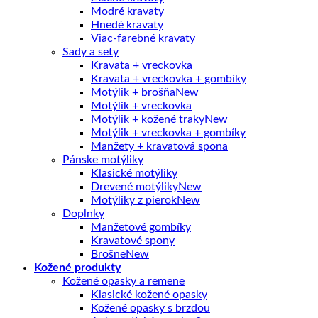
Modré kravaty
Hnedé kravaty
Viac-farebné kravaty
Sady a sety
Kravata + vreckovka
Kravata + vreckovka + gombíky
Motýlik + brošňa
Motýlik + vreckovka
Motýlik + kožené traky
Motýlik + vreckovka + gombíky
Manžety + kravatová spona
Pánske motýliky
Klasické motýliky
Drevené motýliky
Motýliky z pierok
Doplnky
Manžetové gombíky
Kravatové spony
Brošne
Kožené produkty
Kožené opasky a remene
Klasické kožené opasky
Kožené opasky s brzdou