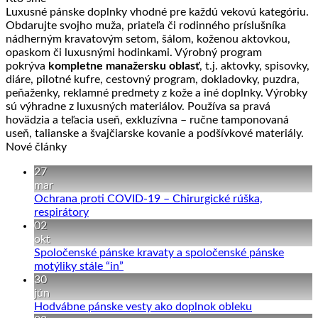
Luxusné pánske doplnky vhodné pre každú vekovú kategóriu.
Obdarujte svojho muža, priateľa či rodinného príslušníka
nádherným kravatovým setom, šálom, koženou aktovkou,
opaskom či luxusnými hodinkami. Výrobný program
pokrýva
kompletne manažersku oblasť
, t.j. aktovky, spisovky,
diáre, pilotné kufre, cestovný program, dokladovky, puzdra,
peňaženky, reklamné predmety z kože a iné doplnky. Výrobky
sú výhradne z luxusných materiálov. Používa sa pravá
hovädzia a teľacia useň, exkluzívna – ručne tamponovaná
useň, talianske a švajčiarske kovanie a podšívkové materiály.
Nové články
27
mar
Ochrana proti COVID-19 – Chirurgické rúška,
Žiadne
respirátory
komentáre
02
na
okt
Ochrana
Spoločenské pánske kravaty a spoločenské pánske
proti
Žiadne
motýliky stále “in”
COVID-
komentáre
30
19
na
jún
–
Spoločenské
Žiadne
Hodvábne pánske vesty ako doplnok obleku