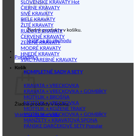
SLOVENSKÉ KRAVATY
ČIERNE KRAVATY
SIVÉ KRAVATY
BIELE KRAVATY
ŽLTÉ KRAVATY
Žiadne produkty v košíku.
RUŽOVÉ KRAVATY
ČERVENÉ KRAVATY
Vrátiť sa do obchodu
ZELENÉ KRAVATY
MODRÉ KRAVATY
HNEDÉ KRAVATY
Pokladňa
+
VIAC-FAREBNÉ KRAVATY
Košík
KOMPLETNÉ SADY A SETY
KRAVATA + VRECKOVKA
KRAVATA + VRECKOVKA + GOMBÍKY
MOTÝLIK + BROŠŇA
MOTÝLIK + VRECKOVKA
Žiadne produkty v košíku.
MOTÝLIK + KOŽENÉ TRAKY
MOTÝLIK + VRECKOVKA + GOMBÍKY
Vrátiť sa do obchodu
MANŽETY + KRAVATOVÁ SPONA
PÁNSKE DARČEKOVÉ SETY