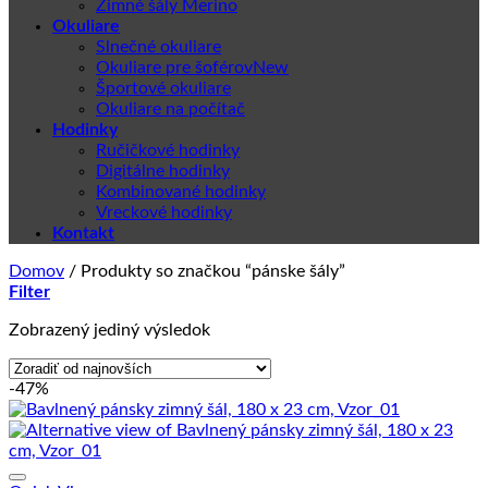
Zimné šály Merino
Okuliare
Slnečné okuliare
Okuliare pre šoférov
Športové okuliare
Okuliare na počítač
Hodinky
Ručičkové hodinky
Digitálne hodinky
Kombinované hodinky
Vreckové hodinky
Kontakt
Domov
/
Produkty so značkou “pánske šály”
Filter
Zobrazený jediný výsledok
-47%