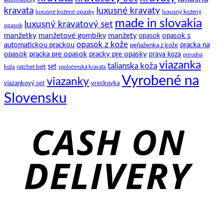
kravata
luxusné kravaty
luxusné kožené opasky
luxusný kožený
made in slovakia
luxusný kravatový set
opasok
manžetky
manžetové gombíky
manžety
opasok s
opasok
opasok z kože
automatickou prackou
pracka na
peňaženka z kože
opasok
pracka pre opasok
pracky pre opasky
prava koza
prírodná
viazanka
talianska koža
set
ratchet belt
koža
spoločenská kravata
Vyrobené na
viazanky
viazankový set
vreckovka
Slovensku
C
D