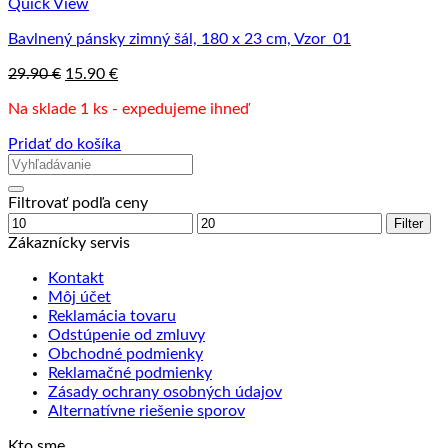
Quick View
Bavlnený pánsky zimný šál, 180 x 23 cm, Vzor_01
Pôvodná
Aktuálna
29.90
€
15.90
€
cena
cena
Na sklade 1 ks - expedujeme ihneď
bola:
je:
29.90 €.
15.90 €.
Pridať do košíka
Filtrovať podľa ceny
Minimálna
Maximálna
Filter
cena
cena
Zákaznícky servis
Kontakt
Môj účet
Reklamácia tovaru
Odstúpenie od zmluvy
Obchodné podmienky
Reklamačné podmienky
Zásady ochrany osobných údajov
Alternatívne riešenie sporov
Kto sme