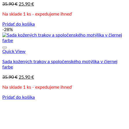
Pôvodná
Aktuálna
35.90
€
25.90
€
cena
cena
Na sklade 1 ks - expedujeme ihneď
bola:
je:
35.90 €.
25.90 €.
Pridať do košíka
-28%
Quick View
Sada kožených trakov a spoločenského motýlika v čiernej
farbe
Pôvodná
Aktuálna
35.90
€
25.90
€
cena
cena
Na sklade 1 ks - expedujeme ihneď
bola:
je:
35.90 €.
25.90 €.
Pridať do košíka