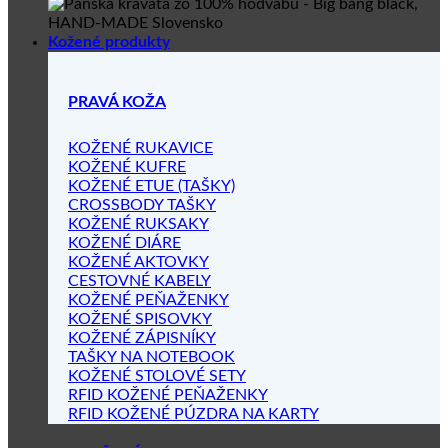
Kožené produkty
PRAVÁ KOŽA
KOŽENÉ RUKAVICE
KOŽENÉ KUFRE
KOŽENÉ ETUE (TAŠKY)
CROSSBODY TAŠKY
KOŽENÉ RUKSAKY
KOŽENÉ DIÁRE
KOŽENÉ AKTOVKY
CESTOVNÉ KABELY
KOŽENÉ PEŇAŽENKY
KOŽENÉ SPISOVKY
KOŽENÉ ZÁPISNÍKY
TAŠKY NA NOTEBOOK
KOŽENÉ STOLOVÉ SETY
RFID KOŽENÉ PEŇAŽENKY
RFID KOŽENÉ PÚZDRA NA KARTY