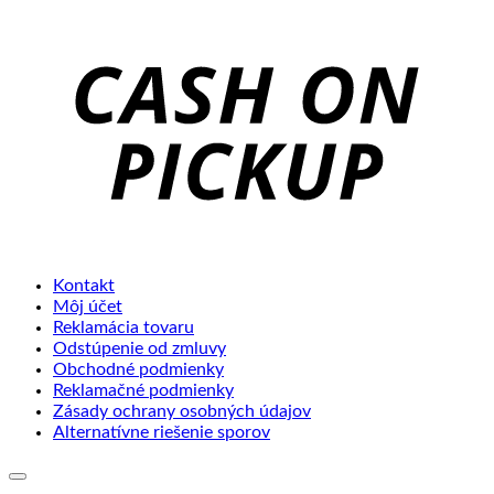
C
o
P
Kontakt
Môj účet
Reklamácia tovaru
Odstúpenie od zmluvy
Obchodné podmienky
Reklamačné podmienky
Zásady ochrany osobných údajov
Alternatívne riešenie sporov