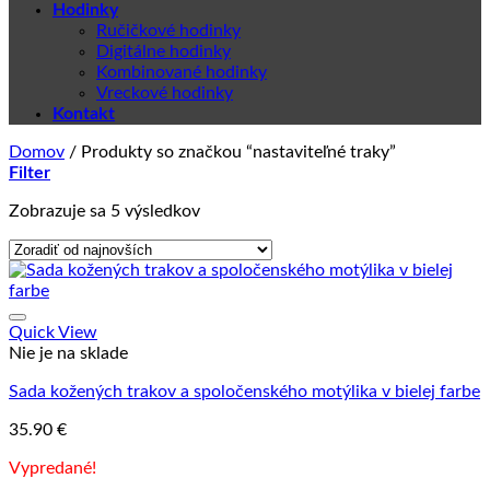
Hodinky
Ručičkové hodinky
Digitálne hodinky
Kombinované hodinky
Vreckové hodinky
Kontakt
Domov
/
Produkty so značkou “nastaviteľné traky”
Filter
Zoradené
Zobrazuje sa 5 výsledkov
podľa
najnovších
Quick View
Nie je na sklade
Sada kožených trakov a spoločenského motýlika v bielej farbe
35.90
€
Vypredané!