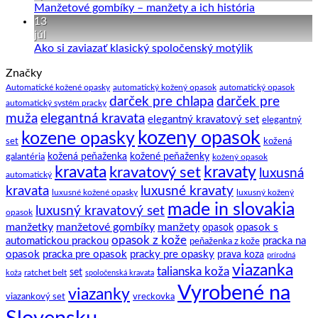
k
Kravata
Žiadne
Manžetové gombíky – manžety a ich história
obleku
–
komentáre
13
pár
na
júl
zaujímavostí
Manžetové
Žiadne
Ako si zaviazať klasický spoločenský motýlik
a
gombíky
komentáre
Značky
na
tipov
–
Ako
ako
manžety
Automatické kožené opasky
automatický kožený opasok
automatický opasok
darček pre chlapa
darček pre
si
na
a
automatický systém pracky
zaviazať
to.
ich
elegantná kravata
muža
elegantný kravatový set
elegantný
klasický
história
kozeny opasok
kozene opasky
spoločenský
set
kožená
motýlik
galantéria
kožená peňaženka
kožené peňaženky
kožený opasok
kravata
kravatový set
kravaty
luxusná
automatický
kravata
luxusné kravaty
luxusné kožené opasky
luxusný kožený
made in slovakia
luxusný kravatový set
opasok
manžetky
manžetové gombíky
manžety
opasok s
opasok
opasok z kože
automatickou prackou
pracka na
peňaženka z kože
opasok
pracka pre opasok
pracky pre opasky
prava koza
prírodná
viazanka
talianska koža
set
ratchet belt
koža
spoločenská kravata
Vyrobené na
viazanky
viazankový set
vreckovka