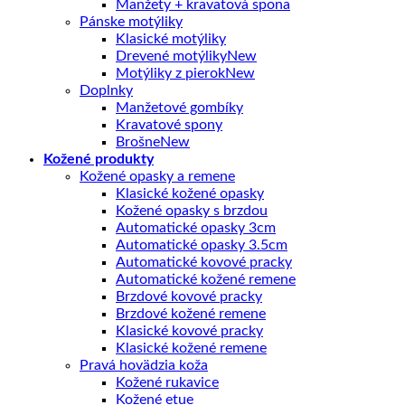
Manžety + kravatová spona
Pánske motýliky
Klasické motýliky
Drevené motýliky
Motýliky z pierok
Doplnky
Manžetové gombíky
Kravatové spony
Brošne
Kožené produkty
Kožené opasky a remene
Klasické kožené opasky
Kožené opasky s brzdou
Automatické opasky 3cm
Automatické opasky 3.5cm
Automatické kovové pracky
Automatické kožené remene
Brzdové kovové pracky
Brzdové kožené remene
Klasické kovové pracky
Klasické kožené remene
Pravá hovädzia koža
Kožené rukavice
Kožené etue