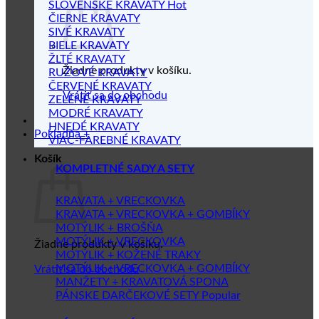
SLOVENSKÉ KRAVATY
ČIERNE KRAVATY
SIVÉ KRAVATY
BIELE KRAVATY
ŽLTÉ KRAVATY
Žiadne produkty v košíku.
RUŽOVÉ KRAVATY
ČERVENÉ KRAVATY
Vrátiť sa do obchodu
ZELENÉ KRAVATY
MODRÉ KRAVATY
HNEDÉ KRAVATY
Pokladňa
+
VIAC-FAREBNÉ KRAVATY
Košík
KOMPLETNÉ SADY A SETY
KRAVATA + VRECKOVKA
KRAVATA + VRECKOVKA + GOMBÍKY
MOTÝLIK + BROŠŇA
MOTÝLIK + VRECKOVKA
Žiadne produkty v košíku.
MOTÝLIK + KOŽENÉ TRAKY
MOTÝLIK + VRECKOVKA + GOMBÍKY
Vrátiť sa do obchodu
MANŽETY + KRAVATOVÁ SPONA
PÁNSKE DARČEKOVÉ SETY