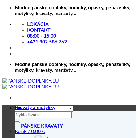
Skip
Módne pánske doplnky, hodinky, opasky, peňaženky,
to
motýliky, kravaty, manžety...
content
LOKÁCIA
KONTAKT
08:00 - 15:00
+421 902 586 762
Módne pánske doplnky, hodinky, opasky, peňaženky,
motýliky, kravaty, manžety...
Kravaty a motýliky
Hľadať:
PÁNSKE KRAVATY
Košík /
0.00
€