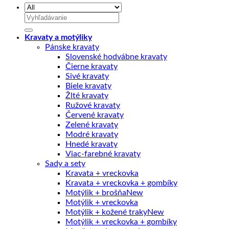
Hľadať:
Kravaty a motýliky
Pánske kravaty
Slovenské hodvábne kravaty
Čierne kravaty
Sivé kravaty
Biele kravaty
Žlté kravaty
Ružové kravaty
Červené kravaty
Zelené kravaty
Modré kravaty
Hnedé kravaty
Viac-farebné kravaty
Sady a sety
Kravata + vreckovka
Kravata + vreckovka + gombíky
Motýlik + brošňa
Motýlik + vreckovka
Motýlik + kožené traky
Motýlik + vreckovka + gombíky