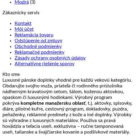
Modrá
(3)
Zákaznícky servis
Kontakt
Môj účet
Reklamácia tovaru
Odstúpenie od zmluvy
Obchodné podmienky
Reklamačné podmienky
Zásady ochrany osobných údajov
Alternatívne riešenie sporov
Kto sme
Luxusné pánske doplnky vhodné pre každú vekovú kategóriu.
Obdarujte svojho muža, priateľa či rodinného príslušníka
nádherným kravatovým setom, šálom, koženou aktovkou,
opaskom či luxusnými hodinkami. Výrobný program
pokrýva
kompletne manažersku oblasť
, t.j. aktovky, spisovky,
diáre, pilotné kufre, cestovný program, dokladovky, puzdra,
peňaženky, reklamné predmety z kože a iné doplnky. Výrobky
sú výhradne z luxusných materiálov. Používa sa pravá
hovädzia a teľacia useň, exkluzívna – ručne tamponovaná
useň, talianske a švajčiarske kovanie a podšívkové materiály.