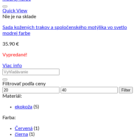
Quick View
Nie je na sklade
Sada kožených trakov a spoločenského motýlika vo svetlo
modrej farbe
35.90
€
Vypredané!
Viac info
Filtrovať podľa ceny
Minimálna
Maximálna
Filter
cena
cena
Materiál:
ekokoža
(5)
Farba:
Červená
(1)
čierna
(1)