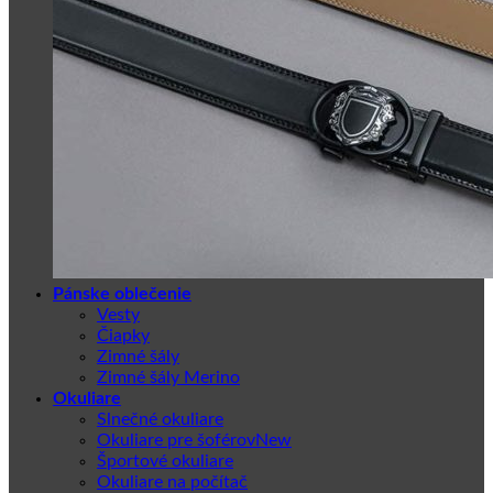
Pánske oblečenie
Vesty
Čiapky
Zimné šály
Zimné šály Merino
Okuliare
Slnečné okuliare
Okuliare pre šoférov
Športové okuliare
Okuliare na počítač