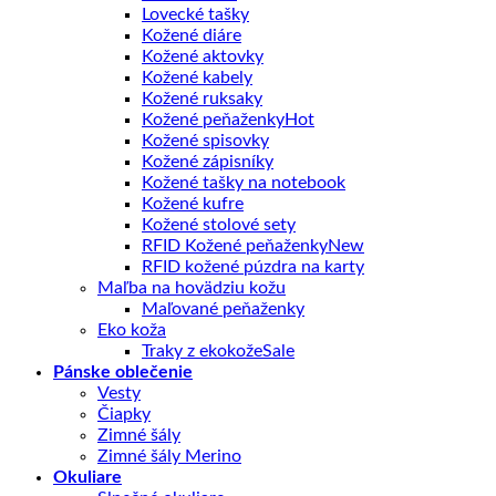
Lovecké tašky
Kožené diáre
Kožené aktovky
Kožené kabely
Kožené ruksaky
Kožené peňaženky
Kožené spisovky
Kožené zápisníky
Kožené tašky na notebook
Kožené kufre
Kožené stolové sety
RFID Kožené peňaženky
RFID kožené púzdra na karty
Maľba na hovädziu kožu
Maľované peňaženky
Eko koža
Traky z ekokože
Pánske oblečenie
Vesty
Čiapky
Zimné šály
Zimné šály Merino
Okuliare