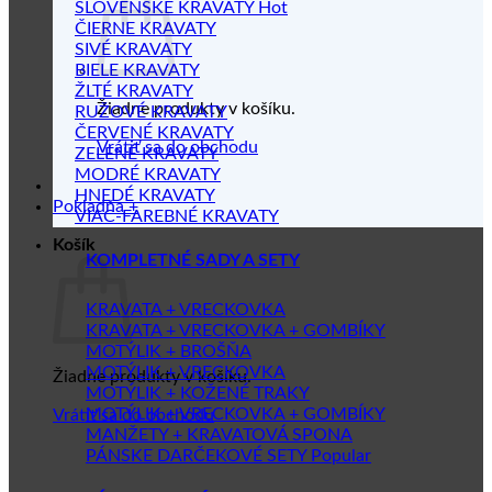
SLOVENSKÉ KRAVATY
ČIERNE KRAVATY
SIVÉ KRAVATY
BIELE KRAVATY
ŽLTÉ KRAVATY
Žiadne produkty v košíku.
RUŽOVÉ KRAVATY
ČERVENÉ KRAVATY
Vrátiť sa do obchodu
ZELENÉ KRAVATY
MODRÉ KRAVATY
HNEDÉ KRAVATY
Pokladňa
+
VIAC-FAREBNÉ KRAVATY
Košík
KOMPLETNÉ SADY A SETY
KRAVATA + VRECKOVKA
KRAVATA + VRECKOVKA + GOMBÍKY
MOTÝLIK + BROŠŇA
MOTÝLIK + VRECKOVKA
Žiadne produkty v košíku.
MOTÝLIK + KOŽENÉ TRAKY
MOTÝLIK + VRECKOVKA + GOMBÍKY
Vrátiť sa do obchodu
MANŽETY + KRAVATOVÁ SPONA
PÁNSKE DARČEKOVÉ SETY