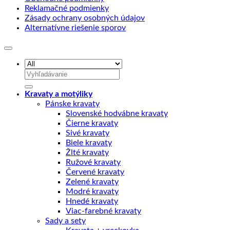
Reklamačné podmienky
Zásady ochrany osobných údajov
Alternatívne riešenie sporov
Hľadať:
Kravaty a motýliky
Pánske kravaty
Slovenské hodvábne kravaty
Čierne kravaty
Sivé kravaty
Biele kravaty
Žlté kravaty
Ružové kravaty
Červené kravaty
Zelené kravaty
Modré kravaty
Hnedé kravaty
Viac-farebné kravaty
Sady a sety