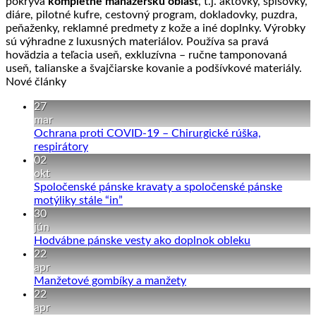
pokrýva
kompletne manažersku oblasť
, t.j. aktovky, spisovky,
diáre, pilotné kufre, cestovný program, dokladovky, puzdra,
peňaženky, reklamné predmety z kože a iné doplnky. Výrobky
sú výhradne z luxusných materiálov. Používa sa pravá
hovädzia a teľacia useň, exkluzívna – ručne tamponovaná
useň, talianske a švajčiarske kovanie a podšívkové materiály.
Nové články
27
mar
Ochrana proti COVID-19 – Chirurgické rúška,
Žiadne
respirátory
komentáre
02
na
okt
Ochrana
Spoločenské pánske kravaty a spoločenské pánske
proti
Žiadne
motýliky stále “in”
COVID-
komentáre
30
19
na
jún
–
Spoločenské
Žiadne
Hodvábne pánske vesty ako doplnok obleku
Chirurgické
pánske
komentáre
22
rúška,
kravaty
na
apr
respirátory
a
Hodvábne
Žiadne
Manžetové gombíky a manžety
spoločenské
pánske
komentáre
22
pánske
na
vesty
apr