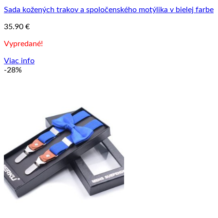
Sada kožených trakov a spoločenského motýlika v bielej farbe
35.90
€
Vypredané!
Viac info
-28%