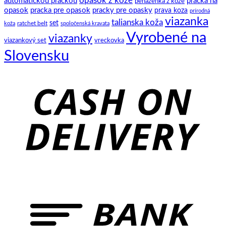
opasok z kože
automatickou prackou
pracka na
peňaženka z kože
opasok
pracka pre opasok
pracky pre opasky
prava koza
prírodná
viazanka
talianska koža
set
ratchet belt
koža
spoločenská kravata
Vyrobené na
viazanky
viazankový set
vreckovka
Slovensku
C
D
B
T