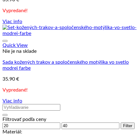
Vypredané!
Viac info
Quick View
Nie je na sklade
Sada kožených trakov a spoločenského motýlika vo svetlo
modrej farbe
35.90
€
Vypredané!
Viac info
Filtrovať podľa ceny
Minimálna
Maximálna
Filter
cena
cena
Materiál: