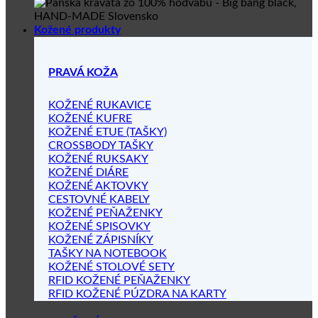
Kožené produkty
PRAVÁ KOŽA
KOŽENÉ RUKAVICE
KOŽENÉ KUFRE
KOŽENÉ ETUE (TAŠKY)
CROSSBODY TAŠKY
KOŽENÉ RUKSAKY
KOŽENÉ DIÁRE
KOŽENÉ AKTOVKY
CESTOVNÉ KABELY
KOŽENÉ PEŇAŽENKY
KOŽENÉ SPISOVKY
KOŽENÉ ZÁPISNÍKY
TAŠKY NA NOTEBOOK
KOŽENÉ STOLOVÉ SETY
RFID KOŽENÉ PEŇAŽENKY
RFID KOŽENÉ PÚZDRA NA KARTY