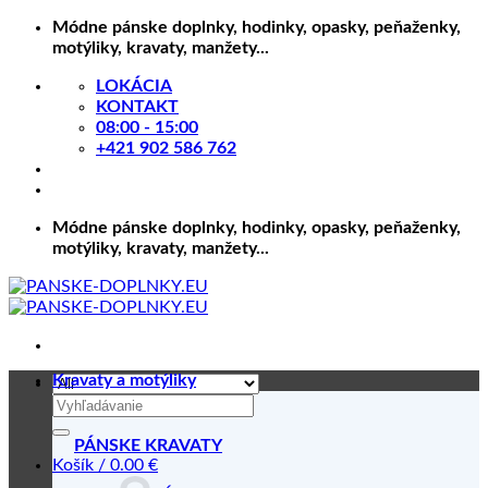
Skip
Módne pánske doplnky, hodinky, opasky, peňaženky,
to
motýliky, kravaty, manžety...
content
LOKÁCIA
KONTAKT
08:00 - 15:00
+421 902 586 762
Módne pánske doplnky, hodinky, opasky, peňaženky,
motýliky, kravaty, manžety...
Kravaty a motýliky
Hľadať:
PÁNSKE KRAVATY
Košík /
0.00
€