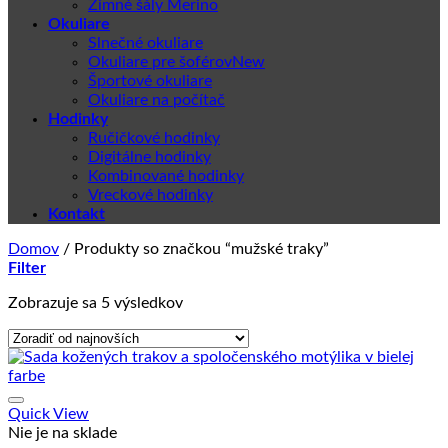
Zimné šály Merino
Okuliare
Slnečné okuliare
Okuliare pre šoférov
Športové okuliare
Okuliare na počítač
Hodinky
Ručičkové hodinky
Digitálne hodinky
Kombinované hodinky
Vreckové hodinky
Kontakt
Domov
/
Produkty so značkou “mužské traky”
Filter
Zoradené
Zobrazuje sa 5 výsledkov
podľa
najnovších
Quick View
Nie je na sklade