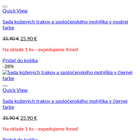
Quick View
Sada kožených trakov a spoločenského motýlika v modrej
farbe
Pôvodná
Aktuálna
35.90
€
25.90
€
cena
cena
Na sklade 1 ks - expedujeme ihneď
bola:
je:
35.90 €.
25.90 €.
Pridať do košíka
-28%
Quick View
Sada kožených trakov a spoločenského motýlika v čiernej
farbe
Pôvodná
Aktuálna
35.90
€
25.90
€
cena
cena
Na sklade 1 ks - expedujeme ihneď
bola:
je:
35.90 €.
25.90 €.
Pridať do košíka