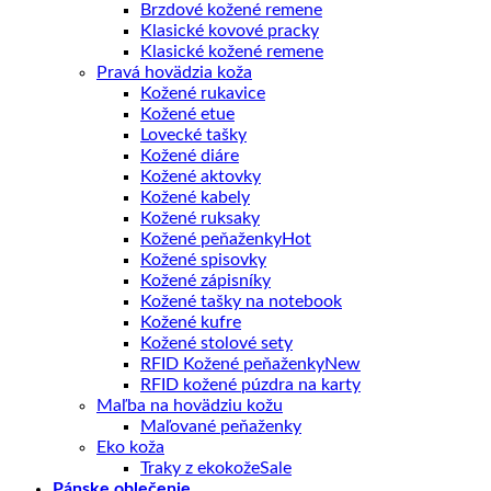
Brzdové kožené remene
Klasické kovové pracky
Klasické kožené remene
Pravá hovädzia koža
Kožené rukavice
Kožené etue
Lovecké tašky
Kožené diáre
Kožené aktovky
Kožené kabely
Kožené ruksaky
Kožené peňaženky
Kožené spisovky
Kožené zápisníky
Kožené tašky na notebook
Kožené kufre
Kožené stolové sety
RFID Kožené peňaženky
RFID kožené púzdra na karty
Maľba na hovädziu kožu
Maľované peňaženky
Eko koža
Traky z ekokože
Pánske oblečenie