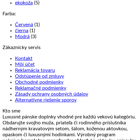
ekokoža
(5)
Farba:
Červená
(1)
čierna
(1)
Modrá
(3)
Zákaznícky servis
Kontakt
Môj účet
Reklamácia tovaru
Odstúpenie od zmluvy
Obchodné podmienky
Reklamačné podmienky
Zásady ochrany osobných údajov
Alternatívne riešenie sporov
Kto sme
Luxusné pánske doplnky vhodné pre každú vekovú kategóriu.
Obdarujte svojho muža, priateľa či rodinného príslušníka
nádherným kravatovým setom, šálom, koženou aktovkou,
opaskom či luxusnými hodinkami. Výrobný program