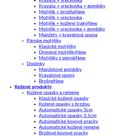
Kravata + vreckovka
Kravata + vreckovka + gombíky
Motýlik + brošňa
Motýlik + vreckovka
Motýlik + kožené traky
Motýlik + vreckovka + gombíky
Manžety + kravatová spona
Pánske motýliky
Klasické motýliky
Drevené motýliky
Motýliky z pierok
Doplnky
Manžetové gombíky
Kravatové spony
Brošne
Kožené produkty
Kožené opasky a remene
Klasické kožené opasky
Kožené opasky s brzdou
Automatické opasky 3cm
Automatické opasky 3.5cm
Automatické kovové pracky
Automatické kožené remene
Brzdové kovové pracky