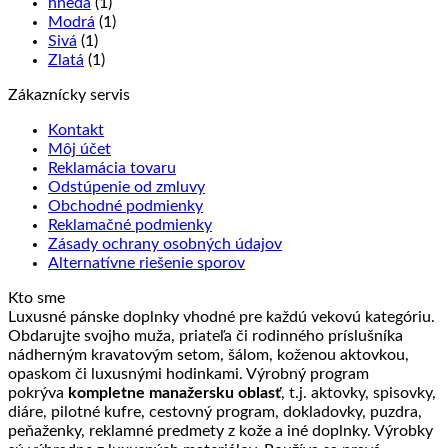
hnedá
(1)
Modrá
(1)
Sivá
(1)
Zlatá
(1)
Zákaznícky servis
Kontakt
Môj účet
Reklamácia tovaru
Odstúpenie od zmluvy
Obchodné podmienky
Reklamačné podmienky
Zásady ochrany osobných údajov
Alternatívne riešenie sporov
Kto sme
Luxusné pánske doplnky vhodné pre každú vekovú kategóriu.
Obdarujte svojho muža, priateľa či rodinného príslušníka
nádherným kravatovým setom, šálom, koženou aktovkou,
opaskom či luxusnými hodinkami. Výrobný program
pokrýva
kompletne manažersku oblasť
, t.j. aktovky, spisovky,
diáre, pilotné kufre, cestovný program, dokladovky, puzdra,
peňaženky, reklamné predmety z kože a iné doplnky. Výrobky