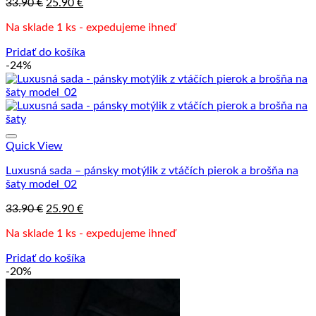
Pôvodná
Aktuálna
33.90
€
25.90
€
cena
cena
Na sklade 1 ks - expedujeme ihneď
bola:
je:
33.90 €.
25.90 €.
Pridať do košíka
-24%
Quick View
Luxusná sada – pánsky motýlik z vtáčích pierok a brošňa na
šaty model_02
Pôvodná
Aktuálna
33.90
€
25.90
€
cena
cena
Na sklade 1 ks - expedujeme ihneď
bola:
je:
33.90 €.
25.90 €.
Pridať do košíka
-20%