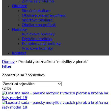
Zimné šály Merino
Okuliare
Slnečné okuliare
Okuliare pre šoférov
Športové okuliare
Okuliare na počítač
Hodinky
Ručičkové hodinky
Digitálne hodinky
Kombinované hodinky
Vreckové hodinky
Kontakt
Domov
/
Produkty so značkou “motyliky z pierok”
Filter
Zoradené
Zobrazuje sa 7 výsledkov
podľa
najnovších
-24%