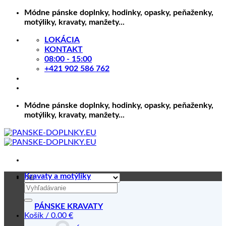
Skip
Módne pánske doplnky, hodinky, opasky, peňaženky,
to
motýliky, kravaty, manžety...
content
LOKÁCIA
KONTAKT
08:00 - 15:00
+421 902 586 762
Módne pánske doplnky, hodinky, opasky, peňaženky,
motýliky, kravaty, manžety...
Kravaty a motýliky
Hľadať:
PÁNSKE KRAVATY
Košík /
0.00
€