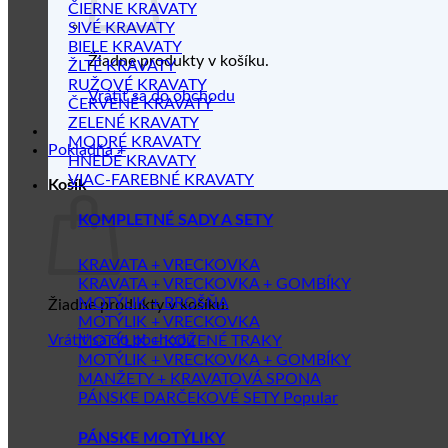
ČIERNE KRAVATY
SIVÉ KRAVATY
BIELE KRAVATY
Žiadne produkty v košíku.
ŽLTÉ KRAVATY
RUŽOVÉ KRAVATY
Vrátiť sa do obchodu
ČERVENÉ KRAVATY
ZELENÉ KRAVATY
MODRÉ KRAVATY
Pokladňa
+
HNEDÉ KRAVATY
VIAC-FAREBNÉ KRAVATY
Košík
KOMPLETNÉ SADY A SETY
KRAVATA + VRECKOVKA
KRAVATA + VRECKOVKA + GOMBÍKY
MOTÝLIK + BROŠŇA
Žiadne produkty v košíku.
MOTÝLIK + VRECKOVKA
Vrátiť sa do obchodu
MOTÝLIK + KOŽENÉ TRAKY
MOTÝLIK + VRECKOVKA + GOMBÍKY
MANŽETY + KRAVATOVÁ SPONA
PÁNSKE DARČEKOVÉ SETY
PÁNSKE MOTÝLIKY