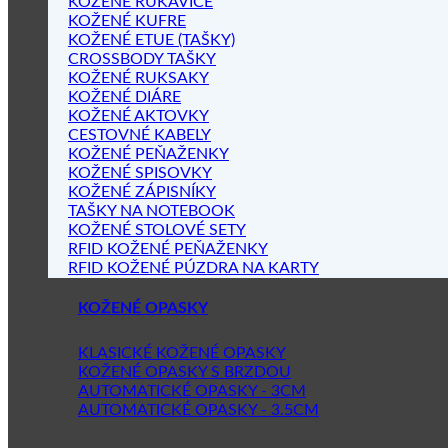
KOŽENÉ RUKAVICE
KOŽENÉ KUFRE
KOŽENÉ ETUE (TAŠKY)
CROSSBODY TAŠKY
KOŽENÉ RUKSAKY
KOŽENÉ DIÁRE
KOŽENÉ AKTOVKY
CESTOVNÉ KABELY
KOŽENÉ PEŇAŽENKY
KOŽENÉ SPISOVKY
KOŽENÉ ZÁPISNÍKY
TAŠKY NA NOTEBOOK
KOŽENÉ STOLOVÉ SETY
RFID KOŽENÉ PEŇAŽENKY
RFID KOŽENÉ PÚZDRA NA KARTY
KOŽENÉ OPASKY
KLASICKÉ KOŽENÉ OPASKY
KOŽENÉ OPASKY S BRZDOU
AUTOMATICKÉ OPASKY - 3CM
AUTOMATICKÉ OPASKY - 3.5CM