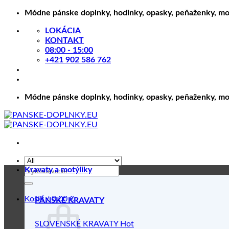
Skip
Módne pánske doplnky, hodinky, opasky, peňaženky, motý
to
LOKÁCIA
content
KONTAKT
08:00 - 15:00
+421 902 586 762
Módne pánske doplnky, hodinky, opasky, peňaženky, motý
Hľadať:
Kravaty a motýliky
Košík /
0.00
€
PÁNSKE KRAVATY
SLOVENSKÉ KRAVATY