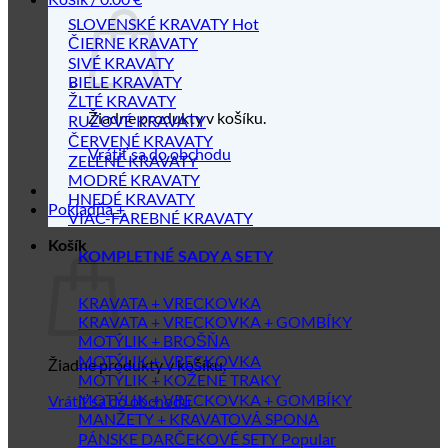
SLOVENSKÉ KRAVATY
ČIERNE KRAVATY
SIVÉ KRAVATY
BIELE KRAVATY
ŽLTÉ KRAVATY
Žiadne produkty v košíku.
RUŽOVÉ KRAVATY
ČERVENÉ KRAVATY
Vrátiť sa do obchodu
ZELENÉ KRAVATY
MODRÉ KRAVATY
HNEDÉ KRAVATY
Pokladňa
+
VIAC-FAREBNÉ KRAVATY
Košík
KOMPLETNÉ SADY A SETY
KRAVATA + VRECKOVKA
KRAVATA + VRECKOVKA + GOMBÍKY
MOTÝLIK + BROŠŇA
MOTÝLIK + VRECKOVKA
Žiadne produkty v košíku.
MOTÝLIK + KOŽENÉ TRAKY
MOTÝLIK + VRECKOVKA + GOMBÍKY
Vrátiť sa do obchodu
MANŽETY + KRAVATOVÁ SPONA
PÁNSKE DARČEKOVÉ SETY