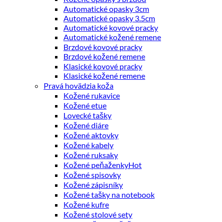
Automatické opasky 3cm
Automatické opasky 3.5cm
Automatické kovové pracky
Automatické kožené remene
Brzdové kovové pracky
Brzdové kožené remene
Klasické kovové pracky
Klasické kožené remene
Pravá hovädzia koža
Kožené rukavice
Kožené etue
Lovecké tašky
Kožené diáre
Kožené aktovky
Kožené kabely
Kožené ruksaky
Kožené peňaženky
Kožené spisovky
Kožené zápisníky
Kožené tašky na notebook
Kožené kufre
Kožené stolové sety