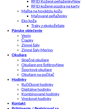
RFID Kožené peňaženky
RFID kožené púzdra na karty
Maľba na hovädziu kožu
Maľované peňaženky
Eko koža
Traky z ekokože
Pánske oblečenie
Vesty
Čiapky
Zimné šály
Zimné šály Merino
Okuliare
Slnečné okuliare
Okuliare pre šoférov
Športové okuliare
Okuliare na počítač
Hodinky
Ručičkové hodinky
Digitálne hodinky
Kombinované hodinky
Vreckové hodinky
Kontakt
Prihlásenie / Registrovať sa