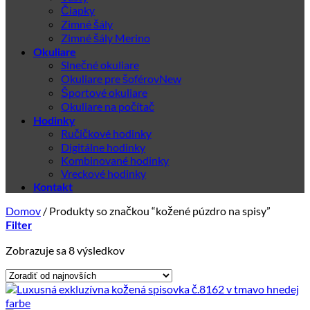
Čiapky
Zimné šály
Zimné šály Merino
Okuliare
Slnečné okuliare
Okuliare pre šoférov
Športové okuliare
Okuliare na počítač
Hodinky
Ručičkové hodinky
Digitálne hodinky
Kombinované hodinky
Vreckové hodinky
Kontakt
Domov
/
Produkty so značkou “kožené púzdro na spisy”
Filter
Zoradené
Zobrazuje sa 8 výsledkov
podľa
najnovších