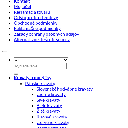
Kontakt
Môj účet
Reklamácia tovaru
Odstúpenie od zmluvy
Obchodné podmienky
Reklamačné podmienky
Zásady ochrany osobných údajov
Alternatívne riešenie sporov
Hľadať:
Kravaty a motýliky
Pánske kravaty
Slovenské hodvábne kravaty
Čierne kravaty
Sivé kravaty
Biele kravaty
Žlté kravaty
Ružové kravaty
Červené kravaty
Zelené kravaty