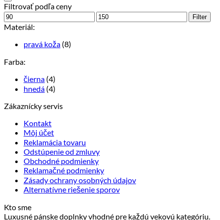
Filtrovať podľa ceny
Minimálna
Maximálna
Filter
cena
cena
Materiál:
pravá koža
(8)
Farba:
čierna
(4)
hnedá
(4)
Zákaznícky servis
Kontakt
Môj účet
Reklamácia tovaru
Odstúpenie od zmluvy
Obchodné podmienky
Reklamačné podmienky
Zásady ochrany osobných údajov
Alternatívne riešenie sporov
Kto sme
Luxusné pánske doplnky vhodné pre každú vekovú kategóriu.