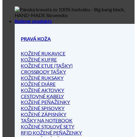
Kožené produkty
PRAVÁ KOŽA
KOŽENÉ RUKAVICE
KOŽENÉ KUFRE
KOŽENÉ ETUE (TAŠKY)
CROSSBODY TAŠKY
KOŽENÉ RUKSAKY
KOŽENÉ DIÁRE
KOŽENÉ AKTOVKY
CESTOVNÉ KABELY
KOŽENÉ PEŇAŽENKY
KOŽENÉ SPISOVKY
KOŽENÉ ZÁPISNÍKY
TAŠKY NA NOTEBOOK
KOŽENÉ STOLOVÉ SETY
RFID KOŽENÉ PEŇAŽENKY