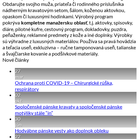
Obdarujte svojho muža, priateľa či rodinného príslušníka
nádherným kravatovým setom, šálom, koženou aktovkou,
opaskom či luxusnými hodinkami. Výrobný program
pokrýva
, t.j. aktovky, spisovky,
kompletne manažersku oblasť
diáre, pilotné kufre, cestovný program, dokladovky, puzdra,
peňaženky, reklamné predmety z kože a iné doplnky. Výrobky
sú výhradne z luxusných materiálov. Používa sa pravá hovädzia
a teľacia useň, exkluzívna – ručne tamponovaná useň, talianske
a švajčiarske kovanie a podšívkové materiály.
Nové články
27
mar
Ochrana proti COVID-19 – Chirurgické rúška,
Žiadne
respirátory
02
komentáre
na
okt
Ochrana
Spoločenské pánske kravaty a spoločenské pánske
proti
Žiadne
motýliky stále “in”
COVID-
30
komentáre
19
na
jún
–
Spoločenské
Žiadne
Hodvábne pánske vesty ako doplnok obleku
Chirurgické
22
pánske
komentáre