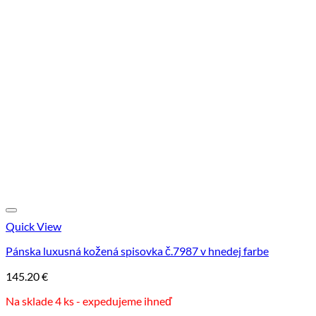
Quick View
Pánska luxusná kožená spisovka č.7987 v hnedej farbe
145.20
€
Na sklade 4 ks - expedujeme ihneď