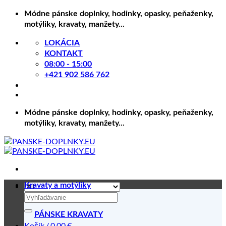
Skip
Módne pánske doplnky, hodinky, opasky, peňaženky,
to
motýliky, kravaty, manžety...
content
LOKÁCIA
KONTAKT
08:00 - 15:00
+421 902 586 762
Módne pánske doplnky, hodinky, opasky, peňaženky,
motýliky, kravaty, manžety...
Kravaty a motýliky
Hľadať:
PÁNSKE KRAVATY
Košík /
0.00
€