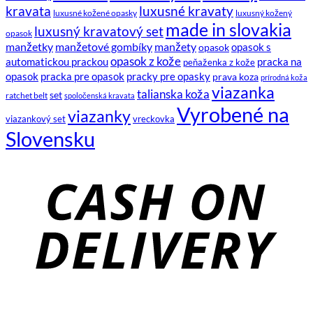
kravata
luxusné kravaty
luxusné kožené opasky
luxusný kožený
made in slovakia
luxusný kravatový set
opasok
manžetky
manžetové gombíky
manžety
opasok s
opasok
opasok z kože
automatickou prackou
pracka na
peňaženka z kože
opasok
pracka pre opasok
pracky pre opasky
prava koza
prírodná koža
viazanka
talianska koža
set
ratchet belt
spoločenská kravata
Vyrobené na
viazanky
viazankový set
vreckovka
Slovensku
C
D
B