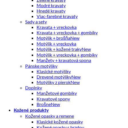
Modré kravaty
Hnedé kravaty
Viac-farebné kravaty
Sady a sety
Kravata + vreckovka
Kravata + vreckovka + gombíky
Motýlik + brošňa
Motýlik + vreckovka
Motýlik + kožené traky
Motýlik + vreckovka + gombíky
Manžety + kravatová spona
Pánske motýliky
Klasické motýliky
Drevené motýliky
Motýliky z pierok
Doplnky
Manžetové gombíky
Kravatové spony
Brošne
Kožené produkty
Kožené opasky a remene
Klasické kožené opasky
Kožené opasky s brzdou