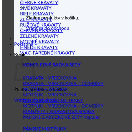
ČIERNE KRAVATY
SIVÉ KRAVATY
BIELE KRAVATY
Žiadne produkty v košíku.
ŽLTÉ KRAVATY
RUŽOVÉ KRAVATY
Vrátiť sa do obchodu
ČERVENÉ KRAVATY
ZELENÉ KRAVATY
MODRÉ KRAVATY
Pokladňa
+
HNEDÉ KRAVATY
VIAC-FAREBNÉ KRAVATY
Košík
KOMPLETNÉ SADY A SETY
KRAVATA + VRECKOVKA
KRAVATA + VRECKOVKA + GOMBÍKY
MOTÝLIK + BROŠŇA
Žiadne produkty v košíku.
MOTÝLIK + VRECKOVKA
Vrátiť sa do obchodu
MOTÝLIK + KOŽENÉ TRAKY
MOTÝLIK + VRECKOVKA + GOMBÍKY
MANŽETY + KRAVATOVÁ SPONA
PÁNSKE DARČEKOVÉ SETY
PÁNSKE MOTÝLIKY