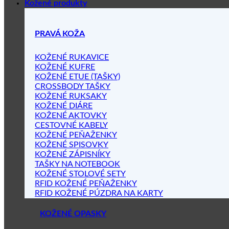
Kožené produkty
PRAVÁ KOŽA
KOŽENÉ RUKAVICE
KOŽENÉ KUFRE
KOŽENÉ ETUE (TAŠKY)
CROSSBODY TAŠKY
KOŽENÉ RUKSAKY
KOŽENÉ DIÁRE
KOŽENÉ AKTOVKY
CESTOVNÉ KABELY
KOŽENÉ PEŇAŽENKY
KOŽENÉ SPISOVKY
KOŽENÉ ZÁPISNÍKY
TAŠKY NA NOTEBOOK
KOŽENÉ STOLOVÉ SETY
RFID KOŽENÉ PEŇAŽENKY
RFID KOŽENÉ PÚZDRA NA KARTY
KOŽENÉ OPASKY