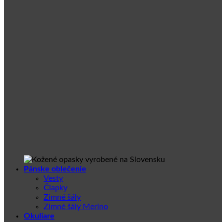
Pánske oblečenie
Vesty
Čiapky
Zimné šály
Zimné šály Merino
Okuliare