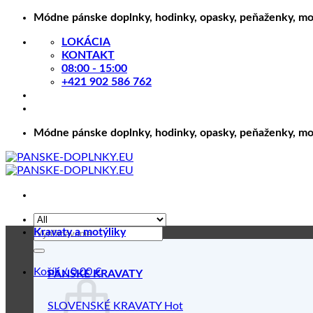
Skip
Módne pánske doplnky, hodinky, opasky, peňaženky, motý
to
LOKÁCIA
content
KONTAKT
08:00 - 15:00
+421 902 586 762
Módne pánske doplnky, hodinky, opasky, peňaženky, motý
Hľadať:
Kravaty a motýliky
Košík /
0.00
€
PÁNSKE KRAVATY
SLOVENSKÉ KRAVATY