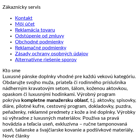
Zákaznícky servis
Kontakt
Môj účet
Reklamácia tovaru
Odstúpenie od zmluvy
Obchodné podmienky
Reklamačné podmienky
Zásady ochrany osobných údajov
Alternatívne riešenie sporov
Kto sme
Luxusné pánske doplnky vhodné pre každú vekovú kategóriu.
Obdarujte svojho muža, priateľa či rodinného príslušníka
nádherným kravatovým setom, šálom, koženou aktovkou,
opaskom či luxusnými hodinkami. Výrobný program
pokrýva
kompletne manažersku oblasť
, t.j. aktovky, spisovky,
diáre, pilotné kufre, cestovný program, dokladovky, puzdra,
peňaženky, reklamné predmety z kože a iné doplnky. Výrobky
sú výhradne z luxusných materiálov. Používa sa pravá
hovädzia a teľacia useň, exkluzívna – ručne tamponovaná
useň, talianske a švajčiarske kovanie a podšívkové materiály.
Nové články