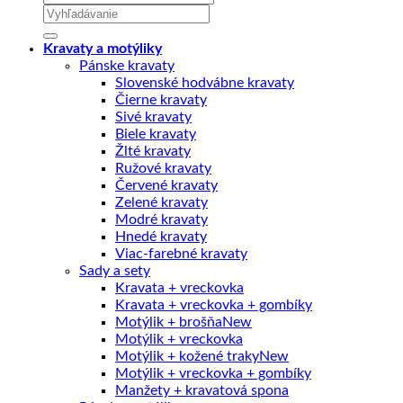
Hľadať:
Kravaty a motýliky
Pánske kravaty
Slovenské hodvábne kravaty
Čierne kravaty
Sivé kravaty
Biele kravaty
Žlté kravaty
Ružové kravaty
Červené kravaty
Zelené kravaty
Modré kravaty
Hnedé kravaty
Viac-farebné kravaty
Sady a sety
Kravata + vreckovka
Kravata + vreckovka + gombíky
Motýlik + brošňa
Motýlik + vreckovka
Motýlik + kožené traky
Motýlik + vreckovka + gombíky
Manžety + kravatová spona