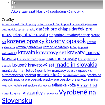
obleku
–
komentáre
13
pár
na
júl
zaujímavostí
Manžetové
Žiadne
Ako si zaviazať klasický spoločenský motýlik
a
gombíky
komentáre
Značky
na
tipov
–
Ako
ako
manžety
Automatické kožené opasky
automatický kožený opasok
automatický opasok
darček pre chlapa
darček pre
si
na
a
automatický systém pracky
zaviazať
to.
ich
elegantná kravata
muža
elegantný kravatový set
elegantný
klasický
história
kozeny opasok
kozene opasky
spoločenský
set
kožená
motýlik
galantéria
kožená peňaženka
kožené peňaženky
kožený opasok
kravata
kravatový set
kravaty
luxusná
automatický
kravata
luxusné kravaty
luxusné kožené opasky
luxusný kožený
made in slovakia
luxusný kravatový set
opasok
manžetky
manžetové gombíky
manžety
opasok s
opasok
opasok z kože
automatickou prackou
pracka na
peňaženka z kože
opasok
pracka pre opasok
pracky pre opasky
prava koza
prírodná
viazanka
talianska koža
set
ratchet belt
koža
spoločenská kravata
Vyrobené na
viazanky
viazankový set
vreckovka
Slovensku