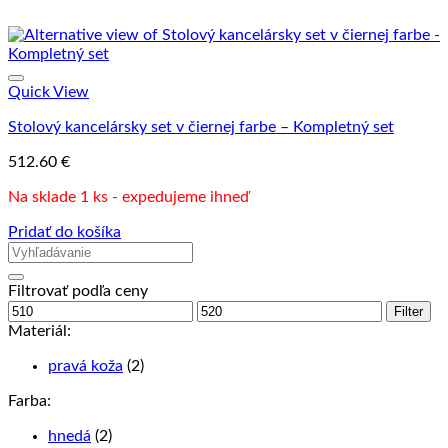
Quick View
Stolový kancelársky set v čiernej farbe – Kompletný set
512.60
€
Na sklade 1 ks - expedujeme ihneď
Pridať do košíka
Filtrovať podľa ceny
Minimálna
Maximálna
Filter
cena
cena
Materiál:
pravá koža
(2)
Farba:
hnedá
(2)