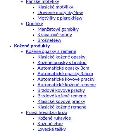
Pánske motýliky
Klasické motýliky
Drevené motýliky
Motýliky z pierok
Doplnky
Manžetové gombíky
Kravatové spony
Brošne
Kožené produkty
Kožené opasky a remene
Klasické kožené opasky
Kožené opasky s brzdou
Automatické opasky 3cm
Automatické opasky 3.5cm
Automatické kovové pracky
Automatické kožené remene
Brzdové kovové pracky
Brzdové kožené remene
Klasické kovové pracky
Klasické kožené remene
Pravá hovädzia koža
Kožené rukavice
Kožené etue
Lovecké tašky