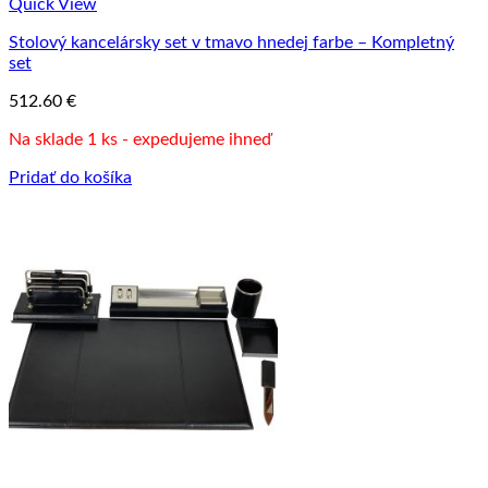
Quick View
Stolový kancelársky set v tmavo hnedej farbe – Kompletný
set
512.60
€
Na sklade 1 ks - expedujeme ihneď
Pridať do košíka