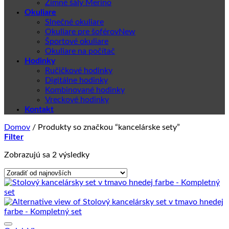
Zimné šály Merino
Okuliare
Slnečné okuliare
Okuliare pre šoférov
Športové okuliare
Okuliare na počítač
Hodinky
Ručičkové hodinky
Digitálne hodinky
Kombinované hodinky
Vreckové hodinky
Kontakt
Domov
/
Produkty so značkou “kancelárske sety”
Filter
Zoradené
Zobrazujú sa 2 výsledky
podľa
najnovších