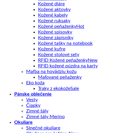
Kožené diáre
Kožené aktovky
Kožené kabely
Kožené ruksaky
Kožené peňaženky
Kožené spisovky
Kožené zápisníky
Kožené tašky na notebook
Kožené kufre
Kožené stolové sety
RFID Kožené peňaženky
RFID kožené púzdra na karty
Maľba na hovädziu kožu
Maľované peňaženky
Eko koža
Traky z ekokože
Pánske oblečenie
Vesty
Čiapky
Zimné šály
Zimné šály Merino
Okuliare
Slnečné okuliare