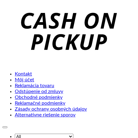
C
o
P
Kontakt
Môj účet
Reklamácia tovaru
Odstúpenie od zmluvy
Obchodné podmienky
Reklamačné podmienky
Zásady ochrany osobných údajov
Alternatívne riešenie sporov