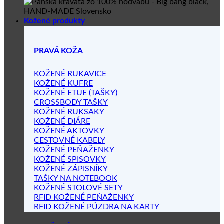
Kožené produkty
PRAVÁ KOŽA
KOŽENÉ RUKAVICE
KOŽENÉ KUFRE
KOŽENÉ ETUE (TAŠKY)
CROSSBODY TAŠKY
KOŽENÉ RUKSAKY
KOŽENÉ DIÁRE
KOŽENÉ AKTOVKY
CESTOVNÉ KABELY
KOŽENÉ PEŇAŽENKY
KOŽENÉ SPISOVKY
KOŽENÉ ZÁPISNÍKY
TAŠKY NA NOTEBOOK
KOŽENÉ STOLOVÉ SETY
RFID KOŽENÉ PEŇAŽENKY
RFID KOŽENÉ PÚZDRA NA KARTY