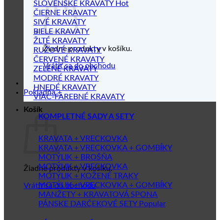
SLOVENSKÉ KRAVATY
ČIERNE KRAVATY
SIVÉ KRAVATY
BIELE KRAVATY
ŽLTÉ KRAVATY
Žiadne produkty v košíku.
RUŽOVÉ KRAVATY
ČERVENÉ KRAVATY
Vrátiť sa do obchodu
ZELENÉ KRAVATY
MODRÉ KRAVATY
HNEDÉ KRAVATY
Pokladňa
+
VIAC-FAREBNÉ KRAVATY
Košík
KOMPLETNÉ SADY A SETY
KRAVATA + VRECKOVKA
KRAVATA + VRECKOVKA + GOMBÍKY
MOTÝLIK + BROŠŇA
MOTÝLIK + VRECKOVKA
Žiadne produkty v košíku.
MOTÝLIK + KOŽENÉ TRAKY
MOTÝLIK + VRECKOVKA + GOMBÍKY
Vrátiť sa do obchodu
MANŽETY + KRAVATOVÁ SPONA
PÁNSKE DARČEKOVÉ SETY