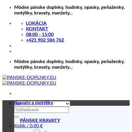
Skip
Módne pánske doplnky, hodinky, opasky, peňaženky,
to
motýliky, kravaty, manžety...
content
LOKÁCIA
KONTAKT
08:00 - 15:00
+421 902 586 762
Módne pánske doplnky, hodinky, opasky, peňaženky,
motýliky, kravaty, manžety...
Kravaty a motýliky
Hľadať:
PÁNSKE KRAVATY
Košík /
0.00
€