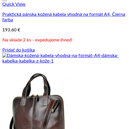
Quick View
Praktická pánska kožená kabela vhodná na formát A4, Čierna
farba
193.60
€
Na sklade 2 ks - expedujeme ihneď
Pridať do košíka