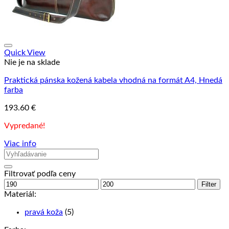
Quick View
Nie je na sklade
Praktická pánska kožená kabela vhodná na formát A4, Hnedá
farba
193.60
€
Vypredané!
Viac info
Filtrovať podľa ceny
Minimálna
Maximálna
Filter
cena
cena
Materiál:
pravá koža
(5)