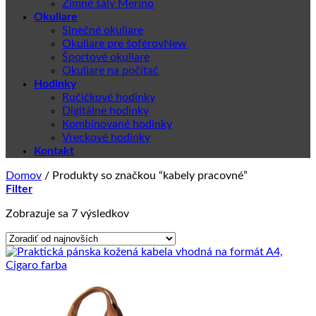
Zimné šály Merino
Okuliare
Slnečné okuliare
Okuliare pre šoférov
Športové okuliare
Okuliare na počítač
Hodinky
Ručičkové hodinky
Digitálne hodinky
Kombinované hodinky
Vreckové hodinky
Kontakt
Domov
/
Produkty so značkou “kabely pracovné”
Filter
Zoradené
Zobrazuje sa 7 výsledkov
podľa
najnovších