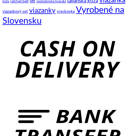
viazanka
talianska koža
set
ratchet belt
koža
spoločenská kravata
Vyrobené na
viazanky
viazankový set
vreckovka
Slovensku
C
D
B
T