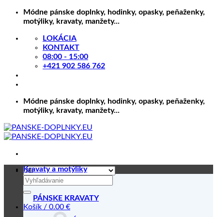
Skip
Módne pánske doplnky, hodinky, opasky, peňaženky,
to
motýliky, kravaty, manžety...
content
LOKÁCIA
KONTAKT
08:00 - 15:00
+421 902 586 762
Módne pánske doplnky, hodinky, opasky, peňaženky,
motýliky, kravaty, manžety...
Kravaty a motýliky
Hľadať:
PÁNSKE KRAVATY
Košík /
0.00
€