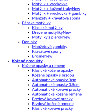
Motýlik + vreckovka
Motýlik + kožené traky
Motýlik + vreckovka + gombíky
Manžety + kravatová spona
Pánske motýliky
Klasické motýliky
Drevené motýliky
Motýliky z pierok
Doplnky
Manžetové gombíky
Kravatové spony
Brošne
Kožené produkty
Kožené opasky a remene
Klasické kožené opasky
Kožené opasky s brzdou
Automatické opasky 3cm
Automatické opasky 3.5cm
Automatické kovové pracky
Automatické kožené remene
Brzdové kovové pracky
Brzdové kožené remene
Klasické kovové pracky