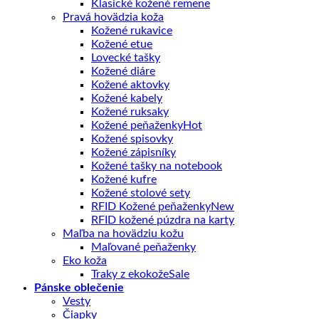
Klasické kožené remene
Pravá hovädzia koža
Kožené rukavice
Kožené etue
Lovecké tašky
Kožené diáre
Kožené aktovky
Kožené kabely
Kožené ruksaky
Kožené peňaženky
Kožené spisovky
Kožené zápisníky
Kožené tašky na notebook
Kožené kufre
Kožené stolové sety
RFID Kožené peňaženky
RFID kožené púzdra na karty
Maľba na hovädziu kožu
Maľované peňaženky
Eko koža
Traky z ekokože
Pánske oblečenie
Vesty
Čiapky