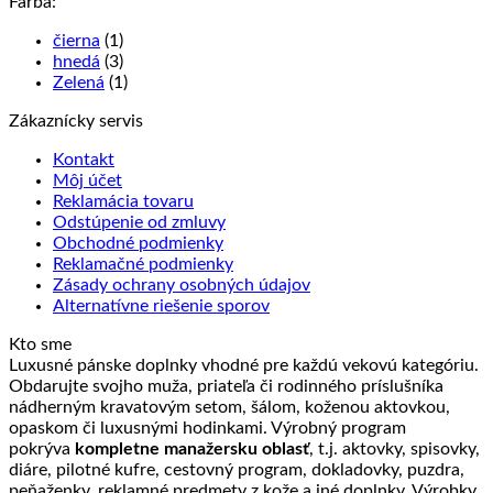
Farba:
čierna
(1)
hnedá
(3)
Zelená
(1)
Zákaznícky servis
Kontakt
Môj účet
Reklamácia tovaru
Odstúpenie od zmluvy
Obchodné podmienky
Reklamačné podmienky
Zásady ochrany osobných údajov
Alternatívne riešenie sporov
Kto sme
Luxusné pánske doplnky vhodné pre každú vekovú kategóriu.
Obdarujte svojho muža, priateľa či rodinného príslušníka
nádherným kravatovým setom, šálom, koženou aktovkou,
opaskom či luxusnými hodinkami. Výrobný program
pokrýva
kompletne manažersku oblasť
, t.j. aktovky, spisovky,
diáre, pilotné kufre, cestovný program, dokladovky, puzdra,
peňaženky, reklamné predmety z kože a iné doplnky. Výrobky