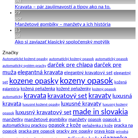
“in”
a
na
obleku
okt
manžety
Pánske
Žiadne
Kravata – pár zaujímavostí a tipov ako na to.
hodvábne
komentáre
29
vesty
na
apr
k
Kravata
Žiadne
Manžetové gombíky – manžety a ich história
obleku
–
komentáre
13
pár
na
júl
zaujímavostí
Manžetové
Žiadne
Ako si zaviazať klasický spoločenský motýlik
a
gombíky
komentáre
Značky
na
tipov
–
Ako
ako
manžety
Automatické kožené opasky
automatický kožený opasok
automatický opasok
darček pre chlapa
darček pre
si
na
a
automatický systém pracky
zaviazať
to.
ich
elegantná kravata
muža
elegantný kravatový set
elegantný
klasický
história
kozeny opasok
kozene opasky
spoločenský
set
kožená
motýlik
galantéria
kožená peňaženka
kožené peňaženky
kožený opasok
kravata
kravatový set
kravaty
luxusná
automatický
kravata
luxusné kravaty
luxusné kožené opasky
luxusný kožený
made in slovakia
luxusný kravatový set
opasok
manžetky
manžetové gombíky
manžety
opasok s
opasok
opasok z kože
automatickou prackou
pracka na
peňaženka z kože
opasok
pracka pre opasok
pracky pre opasky
prava koza
prírodná