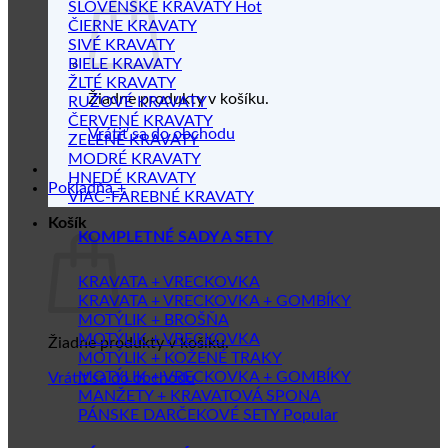
SLOVENSKÉ KRAVATY
ČIERNE KRAVATY
SIVÉ KRAVATY
BIELE KRAVATY
ŽLTÉ KRAVATY
Žiadne produkty v košíku.
RUŽOVÉ KRAVATY
ČERVENÉ KRAVATY
Vrátiť sa do obchodu
ZELENÉ KRAVATY
MODRÉ KRAVATY
HNEDÉ KRAVATY
Pokladňa
+
VIAC-FAREBNÉ KRAVATY
Košík
KOMPLETNÉ SADY A SETY
KRAVATA + VRECKOVKA
KRAVATA + VRECKOVKA + GOMBÍKY
MOTÝLIK + BROŠŇA
MOTÝLIK + VRECKOVKA
Žiadne produkty v košíku.
MOTÝLIK + KOŽENÉ TRAKY
MOTÝLIK + VRECKOVKA + GOMBÍKY
Vrátiť sa do obchodu
MANŽETY + KRAVATOVÁ SPONA
PÁNSKE DARČEKOVÉ SETY