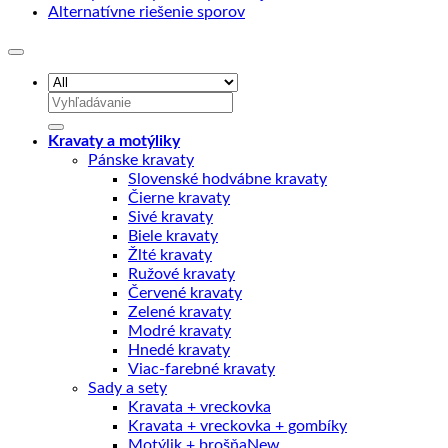
Alternatívne riešenie sporov
Hľadať:
Kravaty a motýliky
Pánske kravaty
Slovenské hodvábne kravaty
Čierne kravaty
Sivé kravaty
Biele kravaty
Žlté kravaty
Ružové kravaty
Červené kravaty
Zelené kravaty
Modré kravaty
Hnedé kravaty
Viac-farebné kravaty
Sady a sety
Kravata + vreckovka
Kravata + vreckovka + gombíky
Motýlik + brošňa