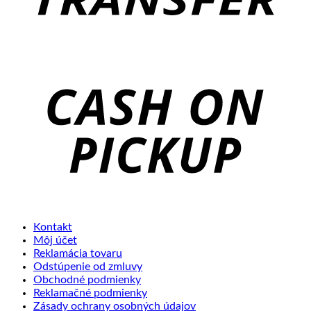
C
o
P
Kontakt
Môj účet
Reklamácia tovaru
Odstúpenie od zmluvy
Obchodné podmienky
Reklamačné podmienky
Zásady ochrany osobných údajov