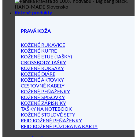
Kožené produkty
PRAVÁ KOŽA
KOŽENÉ RUKAVICE
KOŽENÉ KUFRE
KOŽENÉ ETUE (TAŠKY)
CROSSBODY TAŠKY
KOŽENÉ RUKSAKY
KOŽENÉ DIÁRE
KOŽENÉ AKTOVKY
CESTOVNÉ KABELY
KOŽENÉ PEŇAŽENKY
KOŽENÉ SPISOVKY
KOŽENÉ ZÁPISNÍKY
TAŠKY NA NOTEBOOK
KOŽENÉ STOLOVÉ SETY
RFID KOŽENÉ PEŇAŽENKY
RFID KOŽENÉ PÚZDRA NA KARTY