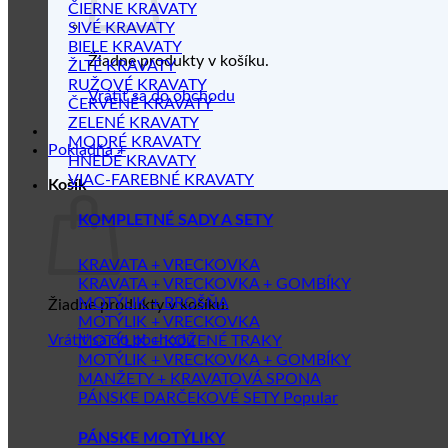
ČIERNE KRAVATY
SIVÉ KRAVATY
BIELE KRAVATY
Žiadne produkty v košíku.
ŽLTÉ KRAVATY
RUŽOVÉ KRAVATY
Vrátiť sa do obchodu
ČERVENÉ KRAVATY
ZELENÉ KRAVATY
MODRÉ KRAVATY
Pokladňa
+
HNEDÉ KRAVATY
VIAC-FAREBNÉ KRAVATY
Košík
KOMPLETNÉ SADY A SETY
KRAVATA + VRECKOVKA
KRAVATA + VRECKOVKA + GOMBÍKY
MOTÝLIK + BROŠŇA
Žiadne produkty v košíku.
MOTÝLIK + VRECKOVKA
Vrátiť sa do obchodu
MOTÝLIK + KOŽENÉ TRAKY
MOTÝLIK + VRECKOVKA + GOMBÍKY
MANŽETY + KRAVATOVÁ SPONA
PÁNSKE DARČEKOVÉ SETY
PÁNSKE MOTÝLIKY