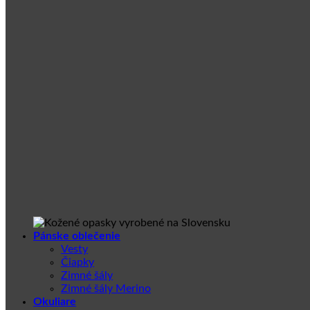
Pánske oblečenie
Vesty
Čiapky
Zimné šály
Zimné šály Merino
Okuliare