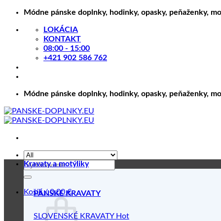
Skip
Módne pánske doplnky, hodinky, opasky, peňaženky, motý
to
LOKÁCIA
content
KONTAKT
08:00 - 15:00
+421 902 586 762
Módne pánske doplnky, hodinky, opasky, peňaženky, motý
Hľadať:
Kravaty a motýliky
Košík /
0.00
€
PÁNSKE KRAVATY
SLOVENSKÉ KRAVATY