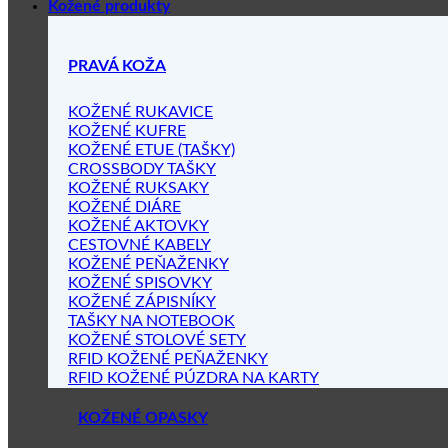
Kožené produkty
PRAVÁ KOŽA
KOŽENÉ RUKAVICE
KOŽENÉ KUFRE
KOŽENÉ ETUE (TAŠKY)
CROSSBODY TAŠKY
KOŽENÉ RUKSAKY
KOŽENÉ DIÁRE
KOŽENÉ AKTOVKY
CESTOVNÉ KABELY
KOŽENÉ PEŇAŽENKY
KOŽENÉ SPISOVKY
KOŽENÉ ZÁPISNÍKY
TAŠKY NA NOTEBOOK
KOŽENÉ STOLOVÉ SETY
RFID KOŽENÉ PEŇAŽENKY
RFID KOŽENÉ PÚZDRA NA KARTY
KOŽENÉ OPASKY