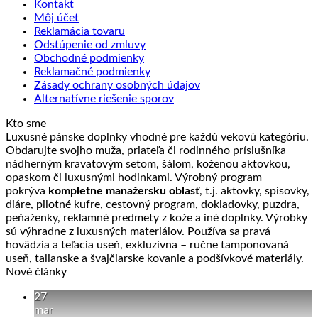
Kontakt
Môj účet
Reklamácia tovaru
Odstúpenie od zmluvy
Obchodné podmienky
Reklamačné podmienky
Zásady ochrany osobných údajov
Alternatívne riešenie sporov
Kto sme
Luxusné pánske doplnky vhodné pre každú vekovú kategóriu.
Obdarujte svojho muža, priateľa či rodinného príslušníka
nádherným kravatovým setom, šálom, koženou aktovkou,
opaskom či luxusnými hodinkami. Výrobný program
pokrýva
kompletne manažersku oblasť
, t.j. aktovky, spisovky,
diáre, pilotné kufre, cestovný program, dokladovky, puzdra,
peňaženky, reklamné predmety z kože a iné doplnky. Výrobky
sú výhradne z luxusných materiálov. Používa sa pravá
hovädzia a teľacia useň, exkluzívna – ručne tamponovaná
useň, talianske a švajčiarske kovanie a podšívkové materiály.
Nové články
27
mar