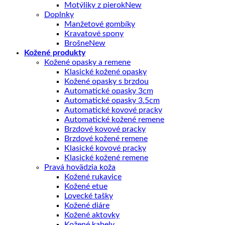
Motýliky z pierok
Doplnky
Manžetové gombíky
Kravatové spony
Brošne
Kožené produkty
Kožené opasky a remene
Klasické kožené opasky
Kožené opasky s brzdou
Automatické opasky 3cm
Automatické opasky 3.5cm
Automatické kovové pracky
Automatické kožené remene
Brzdové kovové pracky
Brzdové kožené remene
Klasické kovové pracky
Klasické kožené remene
Pravá hovädzia koža
Kožené rukavice
Kožené etue
Lovecké tašky
Kožené diáre
Kožené aktovky
Kožené kabely