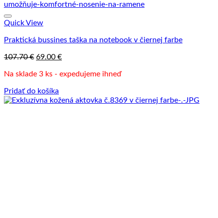
Quick View
Praktická bussines taška na notebook v čiernej farbe
Pôvodná
Aktuálna
107.70
€
69.00
€
cena
cena
Na sklade 3 ks - expedujeme ihneď
bola:
je:
107.70 €.
69.00 €.
Pridať do košíka