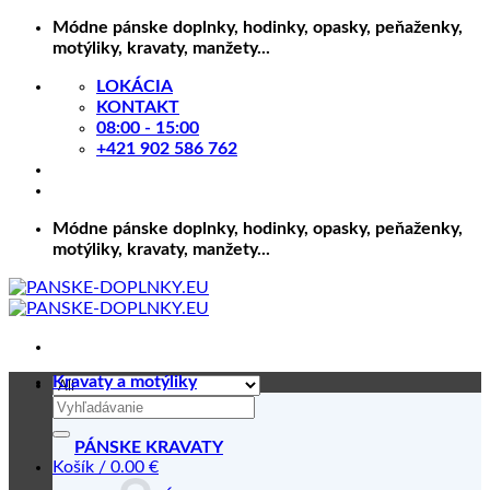
Skip
Módne pánske doplnky, hodinky, opasky, peňaženky,
to
motýliky, kravaty, manžety...
content
LOKÁCIA
KONTAKT
08:00 - 15:00
+421 902 586 762
Módne pánske doplnky, hodinky, opasky, peňaženky,
motýliky, kravaty, manžety...
Kravaty a motýliky
Hľadať:
PÁNSKE KRAVATY
Košík /
0.00
€