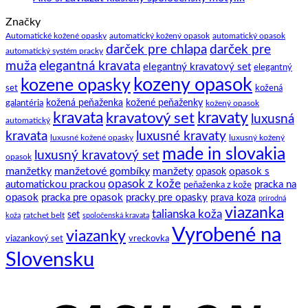
a
gombíky
komentáre
Značky
na
tipov
–
Ako
ako
manžety
Automatické kožené opasky
automatický kožený opasok
automatický opasok
darček pre chlapa
darček pre
si
na
a
automatický systém pracky
zaviazať
to.
ich
elegantná kravata
muža
elegantný kravatový set
elegantný
klasický
história
kozeny opasok
kozene opasky
spoločenský
set
kožená
motýlik
galantéria
kožená peňaženka
kožené peňaženky
kožený opasok
kravata
kravatový set
kravaty
luxusná
automatický
kravata
luxusné kravaty
luxusné kožené opasky
luxusný kožený
made in slovakia
luxusný kravatový set
opasok
manžetky
manžetové gombíky
manžety
opasok s
opasok
opasok z kože
automatickou prackou
pracka na
peňaženka z kože
opasok
pracka pre opasok
pracky pre opasky
prava koza
prírodná
viazanka
talianska koža
set
ratchet belt
koža
spoločenská kravata
Vyrobené na
viazanky
viazankový set
vreckovka
Slovensku
C
D