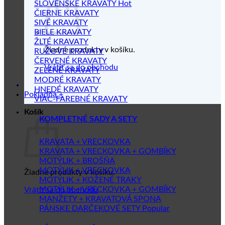
SLOVENSKÉ KRAVATY
ČIERNE KRAVATY
SIVÉ KRAVATY
BIELE KRAVATY
ŽLTÉ KRAVATY
Žiadne produkty v košíku.
RUŽOVÉ KRAVATY
ČERVENÉ KRAVATY
Vrátiť sa do obchodu
ZELENÉ KRAVATY
MODRÉ KRAVATY
HNEDÉ KRAVATY
Pokladňa
+
VIAC-FAREBNÉ KRAVATY
Košík
KOMPLETNÉ SADY A SETY
KRAVATA + VRECKOVKA
KRAVATA + VRECKOVKA + GOMBÍKY
MOTÝLIK + BROŠŇA
MOTÝLIK + VRECKOVKA
Žiadne produkty v košíku.
MOTÝLIK + KOŽENÉ TRAKY
MOTÝLIK + VRECKOVKA + GOMBÍKY
Vrátiť sa do obchodu
MANŽETY + KRAVATOVÁ SPONA
PÁNSKE DARČEKOVÉ SETY