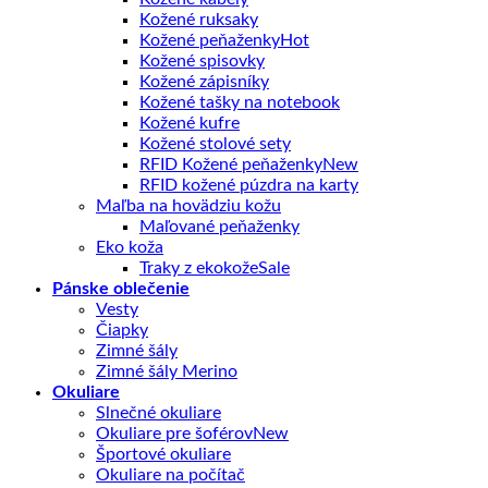
Kožené ruksaky
Kožené peňaženky
Kožené spisovky
Kožené zápisníky
Kožené tašky na notebook
Kožené kufre
Kožené stolové sety
RFID Kožené peňaženky
RFID kožené púzdra na karty
Maľba na hovädziu kožu
Maľované peňaženky
Eko koža
Traky z ekokože
Pánske oblečenie
Vesty
Čiapky
Zimné šály
Zimné šály Merino
Okuliare
Slnečné okuliare
Okuliare pre šoférov
Športové okuliare
Okuliare na počítač