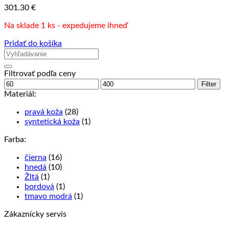
301.30
€
Na sklade 1 ks - expedujeme ihneď
Pridať do košíka
Filtrovať podľa ceny
Minimálna
Maximálna
Filter
cena
cena
Materiál:
pravá koža
(28)
syntetická koža
(1)
Farba:
čierna
(16)
hnedá
(10)
Žltá
(1)
bordová
(1)
tmavo modrá
(1)
Zákaznícky servis