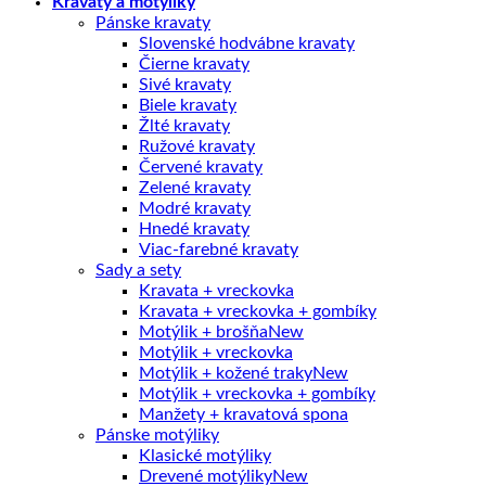
Kravaty a motýliky
Pánske kravaty
Slovenské hodvábne kravaty
Čierne kravaty
Sivé kravaty
Biele kravaty
Žlté kravaty
Ružové kravaty
Červené kravaty
Zelené kravaty
Modré kravaty
Hnedé kravaty
Viac-farebné kravaty
Sady a sety
Kravata + vreckovka
Kravata + vreckovka + gombíky
Motýlik + brošňa
Motýlik + vreckovka
Motýlik + kožené traky
Motýlik + vreckovka + gombíky
Manžety + kravatová spona
Pánske motýliky
Klasické motýliky
Drevené motýliky