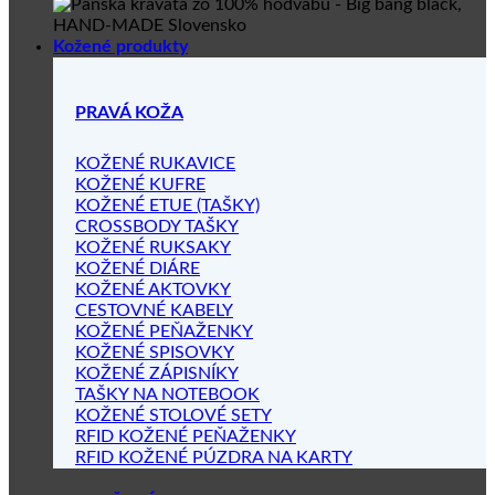
Kožené produkty
PRAVÁ KOŽA
KOŽENÉ RUKAVICE
KOŽENÉ KUFRE
KOŽENÉ ETUE (TAŠKY)
CROSSBODY TAŠKY
KOŽENÉ RUKSAKY
KOŽENÉ DIÁRE
KOŽENÉ AKTOVKY
CESTOVNÉ KABELY
KOŽENÉ PEŇAŽENKY
KOŽENÉ SPISOVKY
KOŽENÉ ZÁPISNÍKY
TAŠKY NA NOTEBOOK
KOŽENÉ STOLOVÉ SETY
RFID KOŽENÉ PEŇAŽENKY
RFID KOŽENÉ PÚZDRA NA KARTY