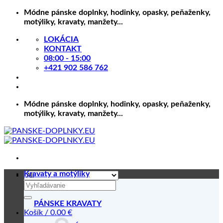
Skip
Módne pánske doplnky, hodinky, opasky, peňaženky,
to
motýliky, kravaty, manžety...
content
LOKÁCIA
KONTAKT
08:00 - 15:00
+421 902 586 762
Módne pánske doplnky, hodinky, opasky, peňaženky,
motýliky, kravaty, manžety...
Kravaty a motýliky
Hľadať:
PÁNSKE KRAVATY
Košík /
0.00
€