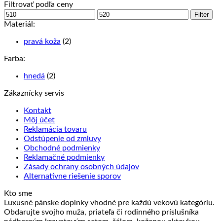
Filtrovať podľa ceny
Minimálna
Maximálna
Filter
cena
cena
Materiál:
pravá koža
(2)
Farba:
hnedá
(2)
Zákaznícky servis
Kontakt
Môj účet
Reklamácia tovaru
Odstúpenie od zmluvy
Obchodné podmienky
Reklamačné podmienky
Zásady ochrany osobných údajov
Alternatívne riešenie sporov
Kto sme
Luxusné pánske doplnky vhodné pre každú vekovú kategóriu.
Obdarujte svojho muža, priateľa či rodinného príslušníka