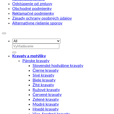
Odstúpenie od zmluvy
Obchodné podmienky
Reklamačné podmienky
Zásady ochrany osobných údajov
Alternatívne riešenie sporov
Hľadať:
Kravaty a motýliky
Pánske kravaty
Slovenské hodvábne kravaty
Čierne kravaty
Sivé kravaty
Biele kravaty
Žlté kravaty
Ružové kravaty
Červené kravaty
Zelené kravaty
Modré kravaty
Hnedé kravaty
Viac-farebné kravaty