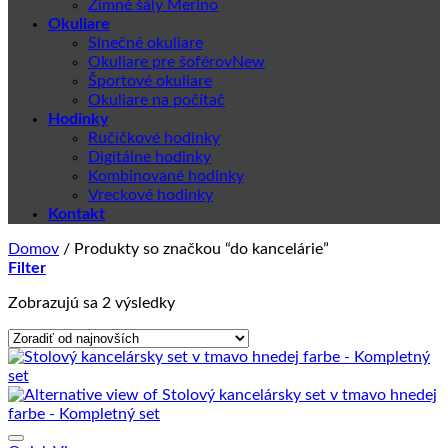
Zimné šály Merino
Okuliare
Slnečné okuliare
Okuliare pre šoférov
Športové okuliare
Okuliare na počítač
Hodinky
Ručičkové hodinky
Digitálne hodinky
Kombinované hodinky
Vreckové hodinky
Kontakt
Domov
/
Produkty so značkou “do kancelárie”
Filter
Zoradené
Zobrazujú sa 2 výsledky
podľa
najnovších