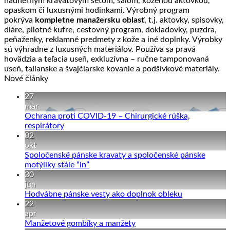
nádherným kravatovým setom, šálom, koženou aktovkou,
opaskom či luxusnými hodinkami. Výrobný program
pokrýva
kompletne manažersku oblasť
, t.j. aktovky, spisovky,
diáre, pilotné kufre, cestovný program, dokladovky, puzdra,
peňaženky, reklamné predmety z kože a iné doplnky. Výrobky
sú výhradne z luxusných materiálov. Používa sa pravá
hovädzia a teľacia useň, exkluzívna – ručne tamponovaná
useň, talianske a švajčiarske kovanie a podšívkové materiály.
Nové články
27
mar
Ochrana proti COVID-19 – Chirurgické rúška,
Žiadne
respirátory
komentáre
02
na
okt
Ochrana
Spoločenské pánske kravaty a spoločenské pánske
proti
Žiadne
motýliky stále “in”
COVID-
komentáre
30
19
na
jún
–
Spoločenské
Žiadne
Hodvábne pánske vesty ako doplnok obleku
Chirurgické
pánske
komentáre
22
rúška,
kravaty
na
apr
respirátory
a
Hodvábne
Žiadne
Manžetové gombíky a manžety