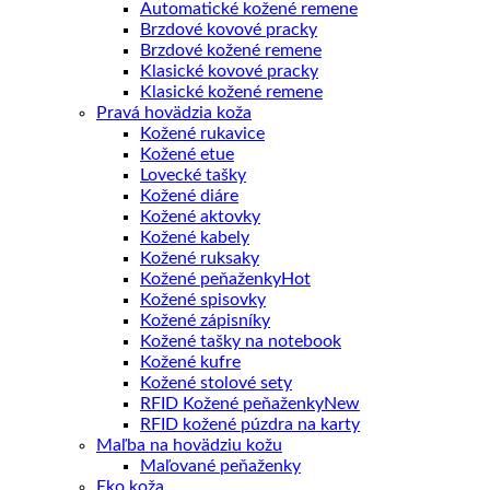
Automatické kožené remene
Brzdové kovové pracky
Brzdové kožené remene
Klasické kovové pracky
Klasické kožené remene
Pravá hovädzia koža
Kožené rukavice
Kožené etue
Lovecké tašky
Kožené diáre
Kožené aktovky
Kožené kabely
Kožené ruksaky
Kožené peňaženky
Kožené spisovky
Kožené zápisníky
Kožené tašky na notebook
Kožené kufre
Kožené stolové sety
RFID Kožené peňaženky
RFID kožené púzdra na karty
Maľba na hovädziu kožu
Maľované peňaženky
Eko koža