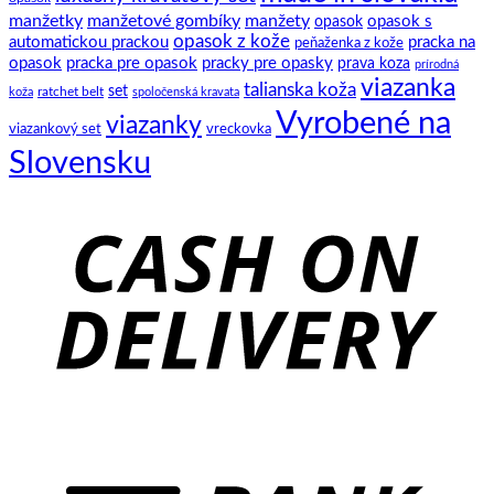
manžetky
manžetové gombíky
manžety
opasok s
opasok
opasok z kože
automatickou prackou
pracka na
peňaženka z kože
opasok
pracka pre opasok
pracky pre opasky
prava koza
prírodná
viazanka
talianska koža
set
ratchet belt
koža
spoločenská kravata
Vyrobené na
viazanky
viazankový set
vreckovka
Slovensku
C
D
B
T