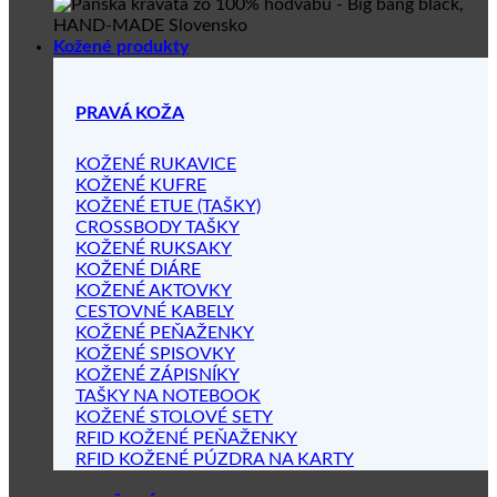
Kožené produkty
PRAVÁ KOŽA
KOŽENÉ RUKAVICE
KOŽENÉ KUFRE
KOŽENÉ ETUE (TAŠKY)
CROSSBODY TAŠKY
KOŽENÉ RUKSAKY
KOŽENÉ DIÁRE
KOŽENÉ AKTOVKY
CESTOVNÉ KABELY
KOŽENÉ PEŇAŽENKY
KOŽENÉ SPISOVKY
KOŽENÉ ZÁPISNÍKY
TAŠKY NA NOTEBOOK
KOŽENÉ STOLOVÉ SETY
RFID KOŽENÉ PEŇAŽENKY
RFID KOŽENÉ PÚZDRA NA KARTY