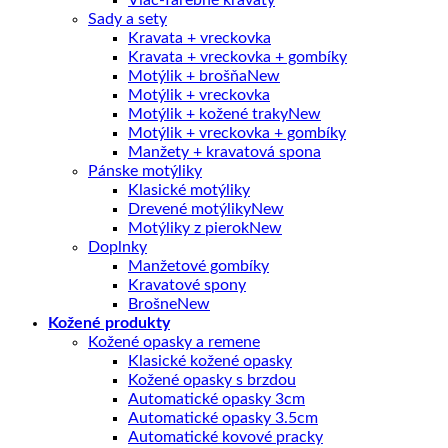
Sady a sety
Kravata + vreckovka
Kravata + vreckovka + gombíky
Motýlik + brošňa
Motýlik + vreckovka
Motýlik + kožené traky
Motýlik + vreckovka + gombíky
Manžety + kravatová spona
Pánske motýliky
Klasické motýliky
Drevené motýliky
Motýliky z pierok
Doplnky
Manžetové gombíky
Kravatové spony
Brošne
Kožené produkty
Kožené opasky a remene
Klasické kožené opasky
Kožené opasky s brzdou
Automatické opasky 3cm
Automatické opasky 3.5cm
Automatické kovové pracky