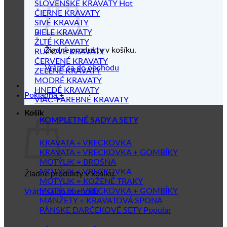
SLOVENSKÉ KRAVATY
ČIERNE KRAVATY
SIVÉ KRAVATY
BIELE KRAVATY
ŽLTÉ KRAVATY
Žiadne produkty v košíku.
RUŽOVÉ KRAVATY
ČERVENÉ KRAVATY
Vrátiť sa do obchodu
ZELENÉ KRAVATY
MODRÉ KRAVATY
HNEDÉ KRAVATY
Pokladňa
+
VIAC-FAREBNÉ KRAVATY
Košík
KOMPLETNÉ SADY A SETY
KRAVATA + VRECKOVKA
KRAVATA + VRECKOVKA + GOMBÍKY
MOTÝLIK + BROŠŇA
MOTÝLIK + VRECKOVKA
Žiadne produkty v košíku.
MOTÝLIK + KOŽENÉ TRAKY
MOTÝLIK + VRECKOVKA + GOMBÍKY
Vrátiť sa do obchodu
MANŽETY + KRAVATOVÁ SPONA
PÁNSKE DARČEKOVÉ SETY