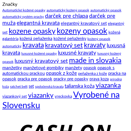
Značky
na
tipov
–
Ako
ako
manžety
Automatické kožené opasky
automatický kožený opasok
automatický opasok
darček pre chlapa
darček pre
si
na
a
automatický systém pracky
zaviazať
to.
ich
elegantná kravata
muža
elegantný kravatový set
elegantný
klasický
história
kozeny opasok
kozene opasky
spoločenský
set
kožená
motýlik
galantéria
kožená peňaženka
kožené peňaženky
kožený opasok
kravata
kravatový set
kravaty
luxusná
automatický
kravata
luxusné kravaty
luxusné kožené opasky
luxusný kožený
made in slovakia
luxusný kravatový set
opasok
manžetky
manžetové gombíky
manžety
opasok s
opasok
opasok z kože
automatickou prackou
pracka na
peňaženka z kože
opasok
pracka pre opasok
pracky pre opasky
prava koza
prírodná
viazanka
talianska koža
set
ratchet belt
koža
spoločenská kravata
Vyrobené na
viazanky
viazankový set
vreckovka
Slovensku
C
D