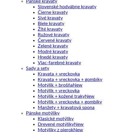
Pánske kravaty
Slovenské hodvábne kravaty
Čierne kravaty
Sivé kravaty
Biele kravaty
Žlté kravaty
Ružové kravaty
Červené kravaty
Zelené kravaty
Modré kravaty
Hnedé kravaty
Viac-farebné kravaty
Sady a sety
Kravata + vreckovka
Kravata + vreckovka + gombíky
Motýlik + brošňa
Motýlik + vreckovka
Motýlik + kožené traky
Motýlik + vreckovka + gombíky
Manžety + kravatová spona
Pánske motýliky
Klasické motýliky
Drevené motýliky
Motýliky z pierok