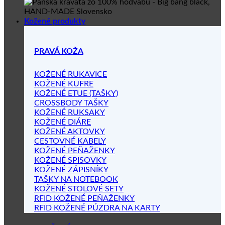
Kožené produkty
PRAVÁ KOŽA
KOŽENÉ RUKAVICE
KOŽENÉ KUFRE
KOŽENÉ ETUE (TAŠKY)
CROSSBODY TAŠKY
KOŽENÉ RUKSAKY
KOŽENÉ DIÁRE
KOŽENÉ AKTOVKY
CESTOVNÉ KABELY
KOŽENÉ PEŇAŽENKY
KOŽENÉ SPISOVKY
KOŽENÉ ZÁPISNÍKY
TAŠKY NA NOTEBOOK
KOŽENÉ STOLOVÉ SETY
RFID KOŽENÉ PEŇAŽENKY
RFID KOŽENÉ PÚZDRA NA KARTY