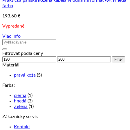
Praktická pánska kožená kabela vhodná na formát A4, Hnedá
farba
193.60
€
Vypredané!
Viac info
Filtrovať podľa ceny
Minimálna
Maximálna
Filter
cena
cena
Materiál:
pravá koža
(5)
Farba:
čierna
(1)
hnedá
(3)
Zelená
(1)
Zákaznícky servis
Kontakt