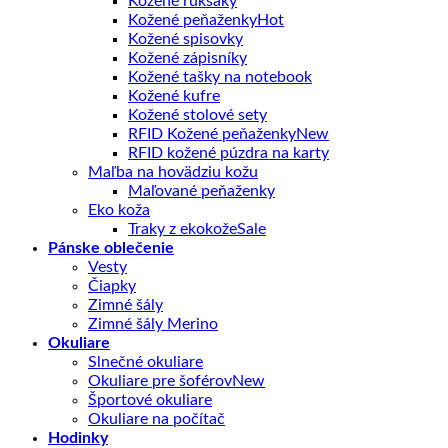
Kožené ruksaky
Kožené peňaženky
Kožené spisovky
Kožené zápisníky
Kožené tašky na notebook
Kožené kufre
Kožené stolové sety
RFID Kožené peňaženky
RFID kožené púzdra na karty
Maľba na hovädziu kožu
Maľované peňaženky
Eko koža
Traky z ekokože
Pánske oblečenie
Vesty
Čiapky
Zimné šály
Zimné šály Merino
Okuliare
Slnečné okuliare
Okuliare pre šoférov
Športové okuliare
Okuliare na počítač
Hodinky