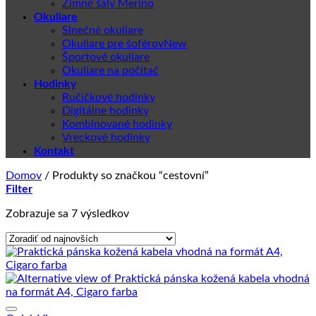
Zimné šály Merino
Okuliare
Slnečné okuliare
Okuliare pre šoférov
Športové okuliare
Okuliare na počítač
Hodinky
Ručičkové hodinky
Digitálne hodinky
Kombinované hodinky
Vreckové hodinky
Kontakt
Domov
/
Produkty so značkou “cestovní”
Filter
Zoradené
Zobrazuje sa 7 výsledkov
podľa
najnovších