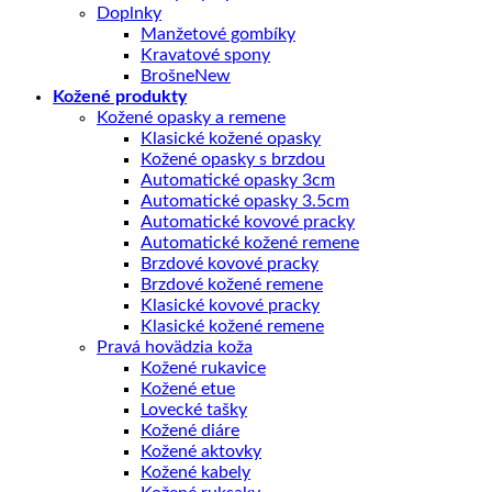
Doplnky
Manžetové gombíky
Kravatové spony
Brošne
Kožené produkty
Kožené opasky a remene
Klasické kožené opasky
Kožené opasky s brzdou
Automatické opasky 3cm
Automatické opasky 3.5cm
Automatické kovové pracky
Automatické kožené remene
Brzdové kovové pracky
Brzdové kožené remene
Klasické kovové pracky
Klasické kožené remene
Pravá hovädzia koža
Kožené rukavice
Kožené etue
Lovecké tašky
Kožené diáre
Kožené aktovky
Kožené kabely