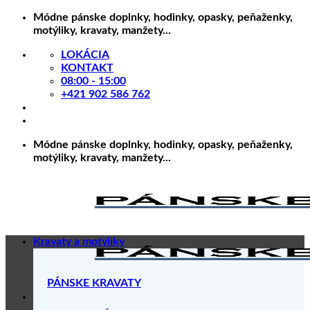
Skip
Módne pánske doplnky, hodinky, opasky, peňaženky,
to
motýliky, kravaty, manžety...
content
LOKÁCIA
KONTAKT
08:00 - 15:00
+421 902 586 762
Módne pánske doplnky, hodinky, opasky, peňaženky,
motýliky, kravaty, manžety...
Kravaty a motýliky
PÁNSKE KRAVATY