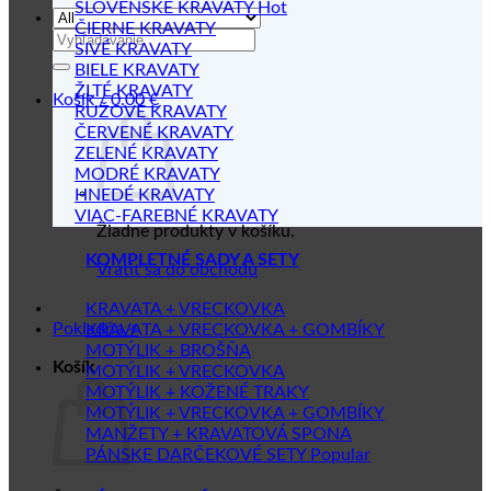
SLOVENSKÉ KRAVATY
ČIERNE KRAVATY
Hľadať:
SIVÉ KRAVATY
BIELE KRAVATY
ŽLTÉ KRAVATY
Košík /
0.00
€
RUŽOVÉ KRAVATY
ČERVENÉ KRAVATY
ZELENÉ KRAVATY
MODRÉ KRAVATY
HNEDÉ KRAVATY
VIAC-FAREBNÉ KRAVATY
Žiadne produkty v košíku.
KOMPLETNÉ SADY A SETY
Vrátiť sa do obchodu
KRAVATA + VRECKOVKA
Pokladňa
+
KRAVATA + VRECKOVKA + GOMBÍKY
MOTÝLIK + BROŠŇA
Košík
MOTÝLIK + VRECKOVKA
MOTÝLIK + KOŽENÉ TRAKY
MOTÝLIK + VRECKOVKA + GOMBÍKY
MANŽETY + KRAVATOVÁ SPONA
PÁNSKE DARČEKOVÉ SETY