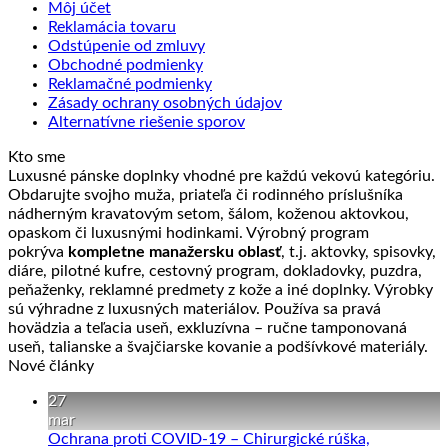
Môj účet
Reklamácia tovaru
Odstúpenie od zmluvy
Obchodné podmienky
Reklamačné podmienky
Zásady ochrany osobných údajov
Alternatívne riešenie sporov
Kto sme
Luxusné pánske doplnky vhodné pre každú vekovú kategóriu.
Obdarujte svojho muža, priateľa či rodinného príslušníka
nádherným kravatovým setom, šálom, koženou aktovkou,
opaskom či luxusnými hodinkami. Výrobný program
pokrýva
kompletne manažersku oblasť
, t.j. aktovky, spisovky,
diáre, pilotné kufre, cestovný program, dokladovky, puzdra,
peňaženky, reklamné predmety z kože a iné doplnky. Výrobky
sú výhradne z luxusných materiálov. Používa sa pravá
hovädzia a teľacia useň, exkluzívna – ručne tamponovaná
useň, talianske a švajčiarske kovanie a podšívkové materiály.
Nové články
27
mar
Ochrana proti COVID-19 – Chirurgické rúška,