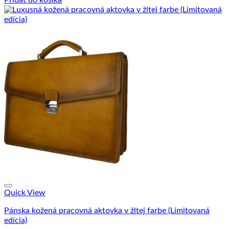
Quick View
Pánska kožená pracovná aktovka v žltej farbe (Limitovaná
edícia)