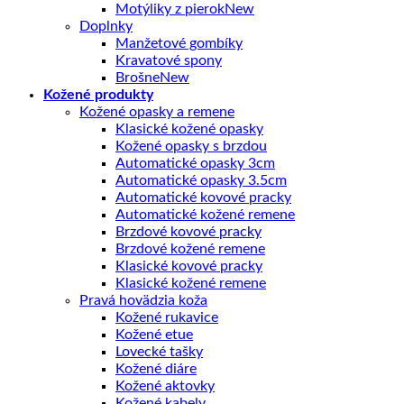
Motýliky z pierok
Doplnky
Manžetové gombíky
Kravatové spony
Brošne
Kožené produkty
Kožené opasky a remene
Klasické kožené opasky
Kožené opasky s brzdou
Automatické opasky 3cm
Automatické opasky 3.5cm
Automatické kovové pracky
Automatické kožené remene
Brzdové kovové pracky
Brzdové kožené remene
Klasické kovové pracky
Klasické kožené remene
Pravá hovädzia koža
Kožené rukavice
Kožené etue
Lovecké tašky
Kožené diáre
Kožené aktovky
Kožené kabely