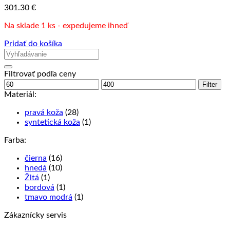
301.30
€
Na sklade 1 ks - expedujeme ihneď
Pridať do košíka
Filtrovať podľa ceny
Minimálna
Maximálna
Filter
cena
cena
Materiál:
pravá koža
(28)
syntetická koža
(1)
Farba:
čierna
(16)
hnedá
(10)
Žltá
(1)
bordová
(1)
tmavo modrá
(1)
Zákaznícky servis