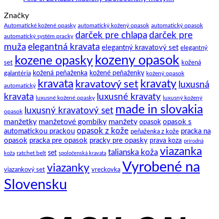
a
gombíky
komentáre
Značky
na
tipov
–
Ako
ako
manžety
Automatické kožené opasky
automatický kožený opasok
automatický opasok
darček pre chlapa
darček pre
si
na
a
automatický systém pracky
zaviazať
to.
ich
elegantná kravata
muža
elegantný kravatový set
elegantný
klasický
história
kozeny opasok
kozene opasky
spoločenský
set
kožená
motýlik
galantéria
kožená peňaženka
kožené peňaženky
kožený opasok
kravata
kravatový set
kravaty
luxusná
automatický
kravata
luxusné kravaty
luxusné kožené opasky
luxusný kožený
made in slovakia
luxusný kravatový set
opasok
manžetky
manžetové gombíky
manžety
opasok s
opasok
opasok z kože
automatickou prackou
pracka na
peňaženka z kože
opasok
pracka pre opasok
pracky pre opasky
prava koza
prírodná
viazanka
talianska koža
set
ratchet belt
koža
spoločenská kravata
Vyrobené na
viazanky
viazankový set
vreckovka
Slovensku
C
D