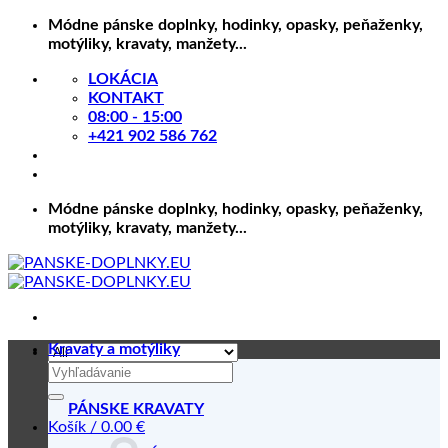
Skip
Módne pánske doplnky, hodinky, opasky, peňaženky,
to
motýliky, kravaty, manžety...
content
LOKÁCIA
KONTAKT
08:00 - 15:00
+421 902 586 762
Módne pánske doplnky, hodinky, opasky, peňaženky,
motýliky, kravaty, manžety...
Kravaty a motýliky
Hľadať:
PÁNSKE KRAVATY
Košík /
0.00
€