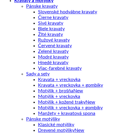
Kravaty a motýliky
Pánske kravaty
Slovenské hodvábne kravaty
Čierne kravaty
Sivé kravaty
Biele kravaty
Žlté kravaty
Ružové kravaty
Červené kravaty
Zelené kravaty
Modré kravaty
Hnedé kravaty
Viac-farebné kravaty
Sady a sety
Kravata + vreckovka
Kravata + vreckovka + gombíky
Motýlik + brošňa
Motýlik + vreckovka
Motýlik + kožené traky
Motýlik + vreckovka + gombíky
Manžety + kravatová spona
Pánske motýliky
Klasické motýliky
Drevené motýliky