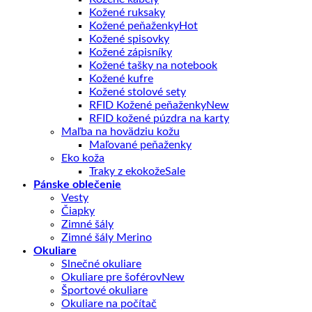
Kožené ruksaky
Kožené peňaženky
Kožené spisovky
Kožené zápisníky
Kožené tašky na notebook
Kožené kufre
Kožené stolové sety
RFID Kožené peňaženky
RFID kožené púzdra na karty
Maľba na hovädziu kožu
Maľované peňaženky
Eko koža
Traky z ekokože
Pánske oblečenie
Vesty
Čiapky
Zimné šály
Zimné šály Merino
Okuliare
Slnečné okuliare
Okuliare pre šoférov
Športové okuliare
Okuliare na počítač