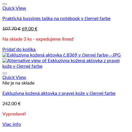
Quick View
Praktická bussines taška na notebook v čiernej farbe
Pôvodná
Aktuálna
107.70
€
69.00
€
cena
cena
Na sklade 3 ks - expedujeme ihneď
bola:
je:
107.70 €.
69.00 €.
Pridať do košíka
Quick View
Nie je na sklade
Exkluzívna kožená aktovka z pravej kože v čiernej farbe
242.00
€
Vypredané!
Viac info