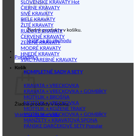
SLOVENSKÉ KRAVATY
ČIERNE KRAVATY
SIVÉ KRAVATY
BIELE KRAVATY
ŽLTÉ KRAVATY
Žiadne produkty v košíku.
RUŽOVÉ KRAVATY
ČERVENÉ KRAVATY
Vrátiť sa do obchodu
ZELENÉ KRAVATY
MODRÉ KRAVATY
HNEDÉ KRAVATY
Pokladňa
+
VIAC-FAREBNÉ KRAVATY
Košík
KOMPLETNÉ SADY A SETY
KRAVATA + VRECKOVKA
KRAVATA + VRECKOVKA + GOMBÍKY
MOTÝLIK + BROŠŇA
MOTÝLIK + VRECKOVKA
Žiadne produkty v košíku.
MOTÝLIK + KOŽENÉ TRAKY
MOTÝLIK + VRECKOVKA + GOMBÍKY
Vrátiť sa do obchodu
MANŽETY + KRAVATOVÁ SPONA
PÁNSKE DARČEKOVÉ SETY