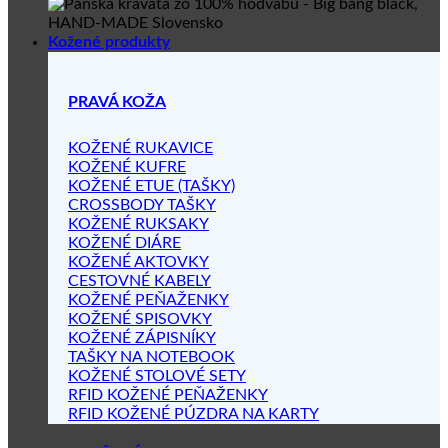
Kožené produkty
PRAVÁ KOŽA
KOŽENÉ RUKAVICE
KOŽENÉ KUFRE
KOŽENÉ ETUE (TAŠKY)
CROSSBODY TAŠKY
KOŽENÉ RUKSAKY
KOŽENÉ DIÁRE
KOŽENÉ AKTOVKY
CESTOVNÉ KABELY
KOŽENÉ PEŇAŽENKY
KOŽENÉ SPISOVKY
KOŽENÉ ZÁPISNÍKY
TAŠKY NA NOTEBOOK
KOŽENÉ STOLOVÉ SETY
RFID KOŽENÉ PEŇAŽENKY
RFID KOŽENÉ PÚZDRA NA KARTY