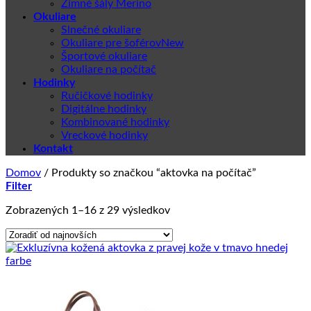
Zimné šály Merino
Okuliare
Slnečné okuliare
Okuliare pre šoférov
Športové okuliare
Okuliare na počítač
Hodinky
Ručičkové hodinky
Digitálne hodinky
Kombinované hodinky
Vreckové hodinky
Kontakt
Domov
/
Produkty so značkou “aktovka na počítač”
Filter
Zoradené
Zobrazených 1–16 z 29 výsledkov
podľa
najnovších