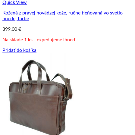
Quick View
Kožená z pravej hovädzej kože, ručne tieňovaná vo svetlo
hnedej farbe
399.00
€
Na sklade 1 ks - expedujeme ihneď
Pridať do košíka