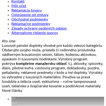
Kontakt
Môj účet
Reklamácia tovaru
Odstúpenie od zmluvy
Obchodné podmienky
Reklamačné podmienky
Zásady ochrany osobných údajov
Alternatívne riešenie sporov
Kto sme
Luxusné pánske doplnky vhodné pre každú vekovú kategóriu.
Obdarujte svojho muža, priateľa či rodinného príslušníka
nádherným kravatovým setom, šálom, koženou aktovkou,
opaskom či luxusnými hodinkami. Výrobný program
pokrýva
kompletne manažersku oblasť
, t.j. aktovky, spisovky,
diáre, pilotné kufre, cestovný program, dokladovky, puzdra,
peňaženky, reklamné predmety z kože a iné doplnky. Výrobky
sú výhradne z luxusných materiálov. Používa sa pravá
hovädzia a teľacia useň, exkluzívna – ručne tamponovaná
useň, talianske a švajčiarske kovanie a podšívkové materiály.
Nové články
27
mar