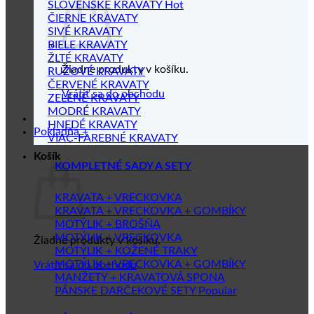
SLOVENSKÉ KRAVATY
ČIERNE KRAVATY
SIVÉ KRAVATY
BIELE KRAVATY
ŽLTÉ KRAVATY
Žiadne produkty v košíku.
RUŽOVÉ KRAVATY
ČERVENÉ KRAVATY
Vrátiť sa do obchodu
ZELENÉ KRAVATY
MODRÉ KRAVATY
HNEDÉ KRAVATY
Pokladňa
+
VIAC-FAREBNÉ KRAVATY
Košík
KOMPLETNÉ SADY A SETY
KRAVATA + VRECKOVKA
KRAVATA + VRECKOVKA + GOMBÍKY
MOTÝLIK + BROŠŇA
MOTÝLIK + VRECKOVKA
Žiadne produkty v košíku.
MOTÝLIK + KOŽENÉ TRAKY
MOTÝLIK + VRECKOVKA + GOMBÍKY
Vrátiť sa do obchodu
MANŽETY + KRAVATOVÁ SPONA
PÁNSKE DARČEKOVÉ SETY