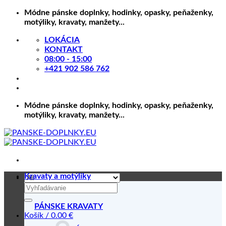
Skip
Módne pánske doplnky, hodinky, opasky, peňaženky,
to
motýliky, kravaty, manžety...
content
LOKÁCIA
KONTAKT
08:00 - 15:00
+421 902 586 762
Módne pánske doplnky, hodinky, opasky, peňaženky,
motýliky, kravaty, manžety...
Kravaty a motýliky
Hľadať:
PÁNSKE KRAVATY
Košík /
0.00
€