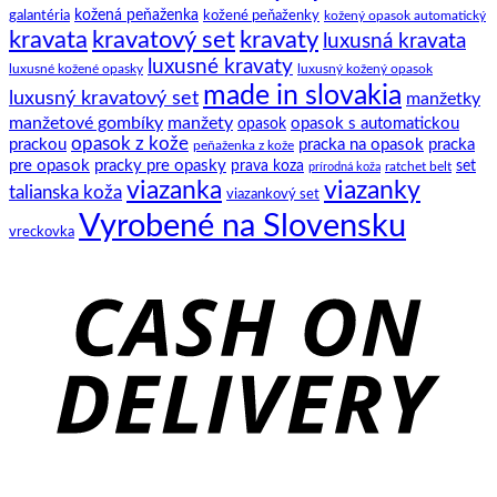
motýlik
kožená peňaženka
kožené peňaženky
galantéria
kožený opasok automatický
kravata
kravatový set
kravaty
luxusná kravata
luxusné kravaty
luxusné kožené opasky
luxusný kožený opasok
made in slovakia
luxusný kravatový set
manžetky
manžetové gombíky
manžety
opasok s automatickou
opasok
opasok z kože
prackou
pracka na opasok
pracka
peňaženka z kože
pre opasok
pracky pre opasky
prava koza
set
ratchet belt
prírodná koža
viazanka
viazanky
talianska koža
viazankový set
Vyrobené na Slovensku
vreckovka
C
D