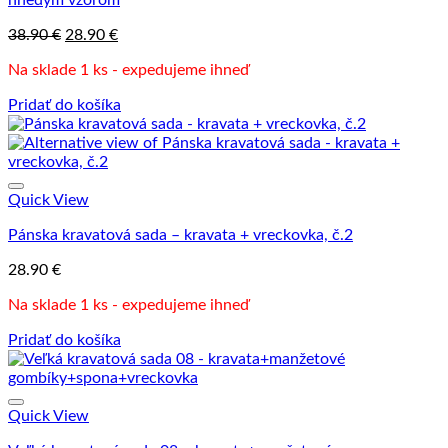
hnedým vzorom
Pôvodná
Aktuálna
38.90
€
28.90
€
cena
cena
Na sklade 1 ks - expedujeme ihneď
bola:
je:
38.90 €.
28.90 €.
Pridať do košíka
Quick View
Pánska kravatová sada – kravata + vreckovka, č.2
28.90
€
Na sklade 1 ks - expedujeme ihneď
Pridať do košíka
Quick View