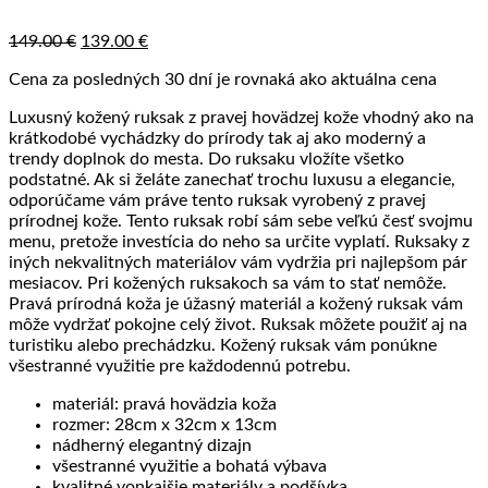
Pôvodná
Aktuálna
149.00
€
139.00
€
cena
cena
Cena za posledných 30 dní je rovnaká ako aktuálna cena
bola:
je:
149.00 €.
139.00 €.
Luxusný kožený ruksak z pravej hovädzej kože vhodný ako na
krátkodobé vychádzky do prírody tak aj ako moderný a
trendy doplnok do mesta. Do ruksaku vložíte všetko
podstatné. Ak si želáte zanechať trochu luxusu a elegancie,
odporúčame vám práve tento ruksak vyrobený z pravej
prírodnej kože. Tento ruksak robí sám sebe veľkú česť svojmu
menu, pretože investícia do neho sa určite vyplatí. Ruksaky z
iných nekvalitných materiálov vám vydržia pri najlepšom pár
mesiacov. Pri kožených ruksakoch sa vám to stať nemôže.
Pravá prírodná koža je úžasný materiál a kožený ruksak vám
môže vydržať pokojne celý život. Ruksak môžete použiť aj na
turistiku alebo prechádzku. Kožený ruksak vám ponúkne
všestranné využitie pre každodennú potrebu.
materiál: pravá hovädzia koža
rozmer: 28cm x 32cm x 13cm
nádherný elegantný dizajn
všestranné využitie a bohatá výbava
kvalitné vonkajšie materiály a podšívka