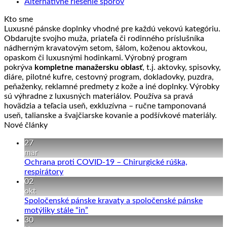
Alternatívne riešenie sporov
Kto sme
Luxusné pánske doplnky vhodné pre každú vekovú kategóriu.
Obdarujte svojho muža, priateľa či rodinného príslušníka
nádherným kravatovým setom, šálom, koženou aktovkou,
opaskom či luxusnými hodinkami. Výrobný program
pokrýva
kompletne manažersku oblasť
, t.j. aktovky, spisovky,
diáre, pilotné kufre, cestovný program, dokladovky, puzdra,
peňaženky, reklamné predmety z kože a iné doplnky. Výrobky
sú výhradne z luxusných materiálov. Používa sa pravá
hovädzia a teľacia useň, exkluzívna – ručne tamponovaná
useň, talianske a švajčiarske kovanie a podšívkové materiály.
Nové články
27
mar
Ochrana proti COVID-19 – Chirurgické rúška,
Žiadne
respirátory
komentáre
02
na
okt
Ochrana
Spoločenské pánske kravaty a spoločenské pánske
proti
Žiadne
motýliky stále “in”
COVID-
komentáre
30