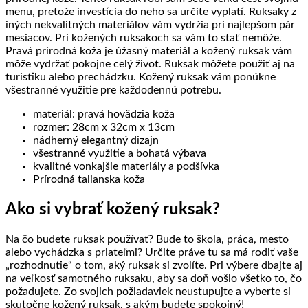
menu, pretože investícia do neho sa určite vyplatí. Ruksaky z
iných nekvalitných materiálov vám vydržia pri najlepšom pár
mesiacov. Pri kožených ruksakoch sa vám to stať nemôže.
Pravá prírodná koža je úžasný materiál a kožený ruksak vám
môže vydržať pokojne celý život. Ruksak môžete použiť aj na
turistiku alebo prechádzku. Kožený ruksak vám ponúkne
všestranné využitie pre každodennú potrebu.
materiál: pravá hovädzia koža
rozmer: 28cm x 32cm x 13cm
nádherný elegantný dizajn
všestranné využitie a bohatá výbava
kvalitné vonkajšie materiály a podšívka
Prírodná talianska koža
Ako si vybrať kožený ruksak?
Na čo budete ruksak používať? Bude to škola, práca, mesto
alebo vychádzka s priateľmi? Určite práve tu sa má rodiť vaše
„rozhodnutie“ o tom, aký ruksak si zvolíte. Pri výbere dbajte aj
na veľkosť samotného ruksaku, aby sa doň vošlo všetko to, čo
požadujete. Zo svojich požiadaviek neustupujte a vyberte si
skutočne kožený ruksak, s akým budete spokojný!