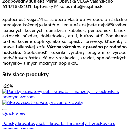
Zodpovedný subjekt
Mária Opavská VEGA Vajanského
614/18 03101, Liptovský Mikuláš info@vegalm.sk
Spoločnosť VegaLM sa zaoberá vlastnou výrobou a následne
predajom koženej galantérie. Len u nás nájdete najväčší výber
luxusných kožených dámskych kabeliek, peňaženiek, tašiek,
aktoviek, púzdier, dokladoviek, etují, kufrov atď. Ponúkame
taktiež kožené doplnky, ako sú opasky, prívesky, kľúčenky z
pravej talianskej kože.
Výroba výrobkov z pravého prírodného
hodvábu.
Spoločnosť rozšírila výrobný program o výrobu
hodvábnych šatiek, šálov, vreckoviek, kraviat, spoločenských
motýlikov a iných módnych doplnkov.
Súvisiace produkty
-26%
Quick View
Pánsky kravatový set – kravata + manžety + vreckovka s