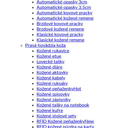
Automatické opasky 3cm
Automatické opasky 3.5cm
Automatické kovové pracky
Automatické kožené remene
Brzdové kovové pracky
Brzdové kožené remene
Klasické kovové pracky
Klasické kožené remene
Pravá hovädzia koža
Kožené rukavice
Kožené etue
Lovecké tašky
Kožené diáre
Kožené aktovky
Kožené kabely
Kožené ruksaky
Kožené peňaženky
Kožené spisovky
Kožené zápisníky
Kožené tašky na notebook
Kožené kufre
Kožené stolové sety
RFID Kožené peňaženky
RFID kožené púzdra na karty