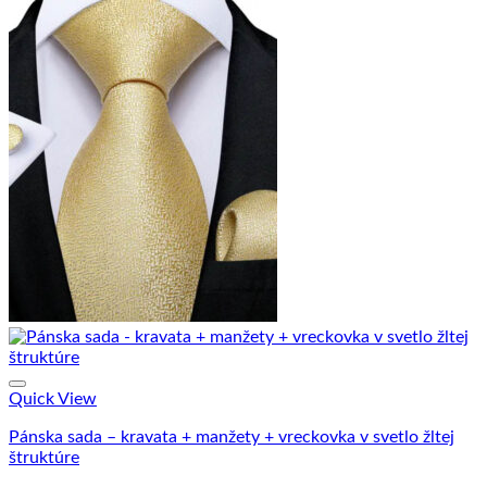
Quick View
Pánska sada – kravata + manžety + vreckovka v svetlo žltej
štruktúre