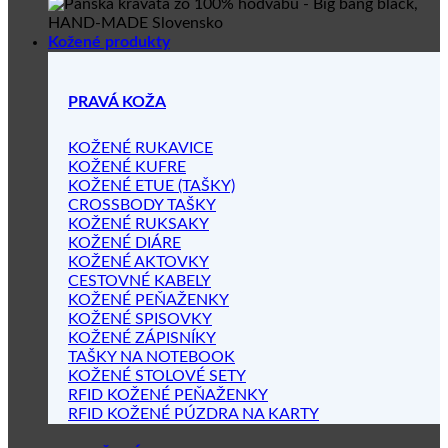
Kožené produkty
PRAVÁ KOŽA
KOŽENÉ RUKAVICE
KOŽENÉ KUFRE
KOŽENÉ ETUE (TAŠKY)
CROSSBODY TAŠKY
KOŽENÉ RUKSAKY
KOŽENÉ DIÁRE
KOŽENÉ AKTOVKY
CESTOVNÉ KABELY
KOŽENÉ PEŇAŽENKY
KOŽENÉ SPISOVKY
KOŽENÉ ZÁPISNÍKY
TAŠKY NA NOTEBOOK
KOŽENÉ STOLOVÉ SETY
RFID KOŽENÉ PEŇAŽENKY
RFID KOŽENÉ PÚZDRA NA KARTY