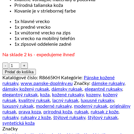
Prírodná talianska koža
Kovanie je v striebornej farbe
1x hlavné vrecko
1x predné vrecko
1x vnútorné vrecko na zips
1x vrecko na mobilný telefón
1x zipsové oddelenie zadné
Na sklade 2 ks - expedujeme ihneď
množstvo
Pánsky
Pridať do košíka
kožený
Katalógové číslo:
R8665KH
Kategórie:
Pánske kožené
ruksak
ruksaky
,
www.panske-doplnky.eu
Značky:
dámske ruksaky
,
z
dámsky kožený ruksak
,
dámsky ruksak
,
elegantné ruksaky
,
pravej
elegantný ruksak
,
koža
,
kožené ruksaky
,
kozeny
,
kožený
kože
ruksak
,
kvalitný ruksak
,
lacný ruksak
,
luxusné ruksaky
,
č.8665
luxusný ruksak
,
moderné ruksaky
,
moderný ruksak
,
originálny
v
ruksak
,
prava koza
,
prírodná koža
,
ruksak
,
ruksak z kože
,
khaki
ruksaky
,
ruksaky z kože
,
štýlové ruksaky
,
štýlový ruksak
,
farbe
syntetická koža
Značky