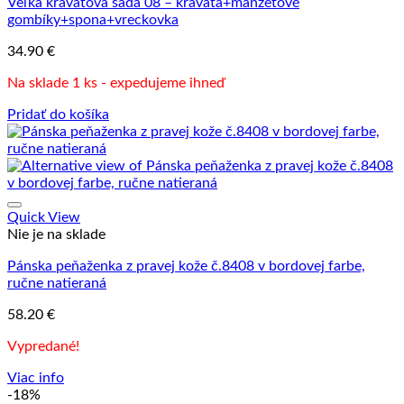
Veľká kravatová sada 08 – kravata+manžetové
gombíky+spona+vreckovka
34.90
€
Na sklade 1 ks - expedujeme ihneď
Pridať do košíka
Quick View
Nie je na sklade
Pánska peňaženka z pravej kože č.8408 v bordovej farbe,
ručne natieraná
58.20
€
Vypredané!
Viac info
-18%