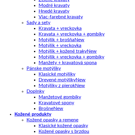
Modré kravaty
Hnedé kravaty
Viac-farebné kravaty
Sady a sety
Kravata + vreckovka
Kravata + vreckovka + gombíky
Motýlik + brošňa
Motýlik + vreckovka
Motýlik + kožené traky
Motýlik + vreckovka + gombíky
Manžety + kravatová spona
Pánske motýliky
Klasické motýliky
Drevené motýliky
Motýliky z pierok
Doplnky
Manžetové gombíky
Kravatové spony
Brošne
Kožené produkty
Kožené opasky a remene
Klasické kožené opasky
Kožené opasky s brzdou