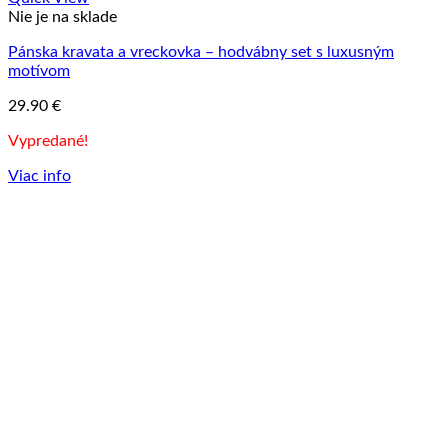
Nie je na sklade
Pánska kravata a vreckovka – hodvábny set s luxusným
motívom
29.90
€
Vypredané!
Viac info