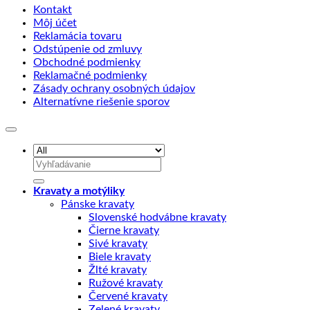
Kontakt
Môj účet
Reklamácia tovaru
Odstúpenie od zmluvy
Obchodné podmienky
Reklamačné podmienky
Zásady ochrany osobných údajov
Alternatívne riešenie sporov
Hľadať:
Kravaty a motýliky
Pánske kravaty
Slovenské hodvábne kravaty
Čierne kravaty
Sivé kravaty
Biele kravaty
Žlté kravaty
Ružové kravaty
Červené kravaty
Zelené kravaty