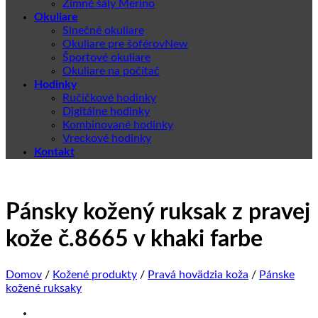
Zimné šály Merino
Okuliare
Slnečné okuliare
Okuliare pre šoférov
Športové okuliare
Okuliare na počítač
Hodinky
Ručičkové hodinky
Digitálne hodinky
Kombinované hodinky
Vreckové hodinky
Kontakt
Pánsky kožený ruksak z pravej
kože č.8665 v khaki farbe
Domov
/
Kožené produkty
/
Pravá hovädzia koža
/
Pánske
kožené ruksaky