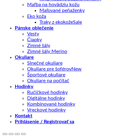
Maľba na hovädziu kožu
Maľované peňaženky
Eko koža
Traky z ekokože
Pánske oblečenie
Vesty
Čiapky
Zimné šály
Zimné šály Merino
Okuliare
Slnečné okuliare
Okuliare pre šoférov
Športové okuliare
Okuliare na počítač
Hodinky
Ručičkové hodinky
Digitálne hodinky
Kombinované hodinky
Vreckové hodinky
Kontakt
Prihlásenie / Registrovať sa