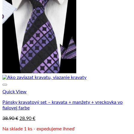
Quick View
Pánsky kravatový set – kravata + manžety + vreckovka vo
fialovej farbe
Pôvodná
Aktuálna
38.90
€
28.90
€
cena
cena
Na sklade 1 ks - expedujeme ihneď
bola:
je: