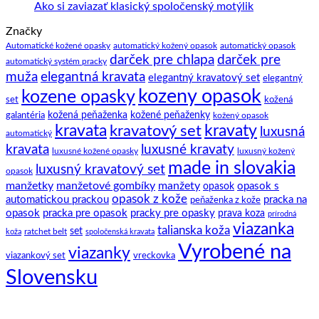
zaujímavostí
Manžetové
Žiadne
Ako si zaviazať klasický spoločenský motýlik
a
gombíky
komentáre
Značky
na
tipov
–
Ako
ako
manžety
Automatické kožené opasky
automatický kožený opasok
automatický opasok
darček pre chlapa
darček pre
si
na
a
automatický systém pracky
zaviazať
to.
ich
elegantná kravata
muža
elegantný kravatový set
elegantný
klasický
história
kozeny opasok
kozene opasky
spoločenský
set
kožená
motýlik
galantéria
kožená peňaženka
kožené peňaženky
kožený opasok
kravata
kravatový set
kravaty
luxusná
automatický
kravata
luxusné kravaty
luxusné kožené opasky
luxusný kožený
made in slovakia
luxusný kravatový set
opasok
manžetky
manžetové gombíky
manžety
opasok s
opasok
opasok z kože
automatickou prackou
pracka na
peňaženka z kože
opasok
pracka pre opasok
pracky pre opasky
prava koza
prírodná
viazanka
talianska koža
set
ratchet belt
koža
spoločenská kravata
Vyrobené na
viazanky
viazankový set
vreckovka
Slovensku
C