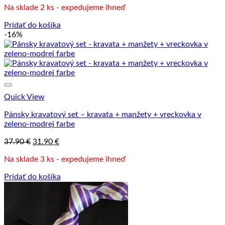
Na sklade 2 ks - expedujeme ihneď
Pridať do košíka
-16%
Quick View
Pánsky kravatový set – kravata + manžety + vreckovka v
zeleno-modrej farbe
Pôvodná
Aktuálna
37.90
€
31.90
€
cena
cena
Na sklade 3 ks - expedujeme ihneď
bola:
je:
37.90 €.
31.90 €.
Pridať do košíka