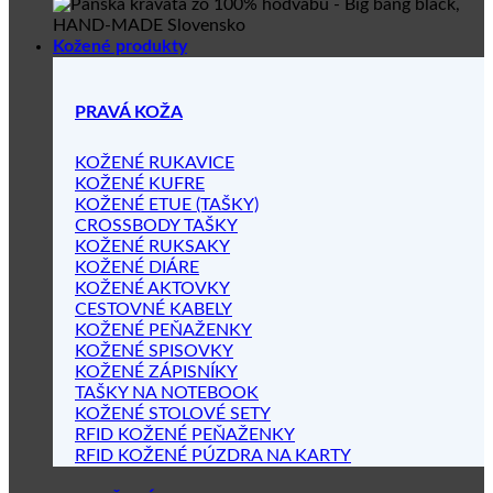
Kožené produkty
PRAVÁ KOŽA
KOŽENÉ RUKAVICE
KOŽENÉ KUFRE
KOŽENÉ ETUE (TAŠKY)
CROSSBODY TAŠKY
KOŽENÉ RUKSAKY
KOŽENÉ DIÁRE
KOŽENÉ AKTOVKY
CESTOVNÉ KABELY
KOŽENÉ PEŇAŽENKY
KOŽENÉ SPISOVKY
KOŽENÉ ZÁPISNÍKY
TAŠKY NA NOTEBOOK
KOŽENÉ STOLOVÉ SETY
RFID KOŽENÉ PEŇAŽENKY
RFID KOŽENÉ PÚZDRA NA KARTY