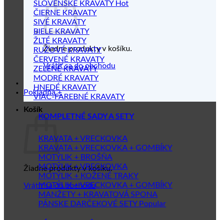
SLOVENSKÉ KRAVATY
ČIERNE KRAVATY
SIVÉ KRAVATY
BIELE KRAVATY
ŽLTÉ KRAVATY
Žiadne produkty v košíku.
RUŽOVÉ KRAVATY
ČERVENÉ KRAVATY
Vrátiť sa do obchodu
ZELENÉ KRAVATY
MODRÉ KRAVATY
HNEDÉ KRAVATY
Pokladňa
+
VIAC-FAREBNÉ KRAVATY
Košík
KOMPLETNÉ SADY A SETY
KRAVATA + VRECKOVKA
KRAVATA + VRECKOVKA + GOMBÍKY
MOTÝLIK + BROŠŇA
MOTÝLIK + VRECKOVKA
Žiadne produkty v košíku.
MOTÝLIK + KOŽENÉ TRAKY
MOTÝLIK + VRECKOVKA + GOMBÍKY
Vrátiť sa do obchodu
MANŽETY + KRAVATOVÁ SPONA
PÁNSKE DARČEKOVÉ SETY