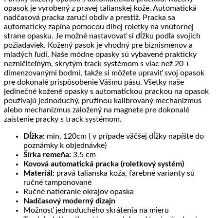
opasok je vyrobený z pravej talianskej kože. Automatická
nadčasová pracka zaručí obdiv a prestíž. Pracka sa
automaticky zapína pomocou dlhej roletky na vnútornej
strane opasku. Je možné nastavovať si dĺžku podľa svojich
požiadaviek. Kožený pasok je vhodný pre biznismenov a
mladých ľudí. Naše módne opasky sú vybavené prakticky
nezničiteľným, skrytým track systémom s viac než 20 +
dimenzovanými bodmi, takže si môžete upraviť svoj opasok
pre dokonalé prispôsobenie Vášmu pásu. Všetky naše
jedinečné kožené opasky s automatickou prackou na opasok
používajú jednoduchý, pružinou kalibrovaný mechanizmus
alebo mechanizmus založený na magnete pre dokonalé
zaistenie pracky s track systémom.
Dĺžka:
min. 120cm ( v prípade väčšej dĺžky napíšte do
poznámky k objednávke)
Šírka remeňa:
3.5 cm
Kovová automatická pracka (roletkový systém)
Materiál:
pravá talianska koža, farebné varianty sú
ručné tamponované
Ručné natieranie okrajov opaska
Nadčasový moderný dizajn
Možnosť jednoduchého skrátenia na mieru