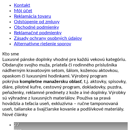
Kontakt
Môj účet
Reklamácia tovaru
Odstúpenie od zmluvy
Obchodné podmienky
Reklamačné podmienky
Zásady ochrany osobných údajov
Alternatívne riešenie sporov
Kto sme
Luxusné pánske doplnky vhodné pre každú vekovú kategóriu.
Obdarujte svojho muža, priateľa či rodinného príslušníka
nádherným kravatovým setom, šálom, koženou aktovkou,
opaskom či luxusnými hodinkami. Výrobný program
pokrýva
kompletne manažersku oblasť
, t.j. aktovky, spisovky,
diáre, pilotné kufre, cestovný program, dokladovky, puzdra,
peňaženky, reklamné predmety z kože a iné doplnky. Výrobky
sú výhradne z luxusných materiálov. Používa sa pravá
hovädzia a teľacia useň, exkluzívna – ručne tamponovaná
useň, talianske a švajčiarske kovanie a podšívkové materiály.
Nové články
27