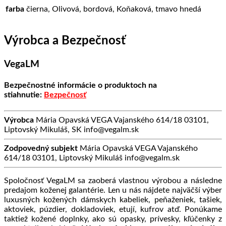
farba
čierna, Olivová, bordová, Koňaková, tmavo hnedá
Výrobca a Bezpečnosť
VegaLM
Bezpečnostné informácie o produktoch na
stiahnutie:
Bezpečnosť
Výrobca
Mária Opavská VEGA Vajanského 614/18 03101,
Liptovský Mikuláš, SK info@vegalm.sk
Zodpovedný subjekt
Mária Opavská VEGA Vajanského
614/18 03101, Liptovský Mikuláš info@vegalm.sk
Spoločnosť VegaLM sa zaoberá vlastnou výrobou a následne
predajom koženej galantérie. Len u nás nájdete najväčší výber
luxusných kožených dámskych kabeliek, peňaženiek, tašiek,
aktoviek, púzdier, dokladoviek, etují, kufrov atď. Ponúkame
taktiež kožené doplnky, ako sú opasky, prívesky, kľúčenky z