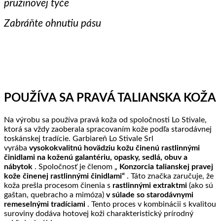
pružinovej tyče
Zabráňte ohnutiu pásu
POUŽÍVA SA PRAVÁ TALIANSKA KOŽA
Na výrobu sa používa pravá koža od spoločnosti Lo Stivale,
ktorá sa vždy zaoberala spracovaním kože podľa starodávnej
toskánskej tradície. Garbiareň Lo Stivale Srl
vyrába
vysokokvalitnú hovädziu kožu činenú rastlinnými
činidlami na koženú galantériu, opasky, sedlá, obuv a
nábytok
. Spoločnosť je členom „
Konzorcia talianskej pravej
kože činenej rastlinnými činidlami“
. Táto značka zaručuje, že
koža prešla procesom činenia s
rastlinnými extraktmi
(ako sú
gaštan, quebracho a mimóza)
v súlade so starodávnymi
remeselnými tradíciami
. Tento proces v kombinácii s kvalitou
suroviny dodáva hotovej koži charakteristický prírodný