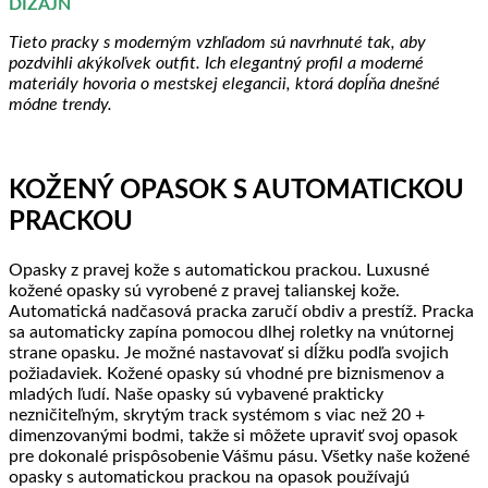
DIZAJN
Tieto pracky s moderným vzhľadom sú navrhnuté tak, aby
pozdvihli akýkoľvek outfit. Ich elegantný profil a moderné
materiály hovoria o mestskej elegancii, ktorá dopĺňa dnešné
módne trendy.
KOŽENÝ OPASOK S AUTOMATICKOU
PRACKOU
Opasky z pravej kože s automatickou prackou. Luxusné
kožené opasky sú vyrobené z pravej talianskej kože.
Automatická nadčasová pracka zaručí obdiv a prestíž. Pracka
sa automaticky zapína pomocou dlhej roletky na vnútornej
strane opasku. Je možné nastavovať si dĺžku podľa svojich
požiadaviek. Kožené opasky sú vhodné pre biznismenov a
mladých ľudí. Naše opasky sú vybavené prakticky
nezničiteľným, skrytým track systémom s viac než 20 +
dimenzovanými bodmi, takže si môžete upraviť svoj opasok
pre dokonalé prispôsobenie Vášmu pásu. Všetky naše kožené
opasky s automatickou prackou na opasok používajú