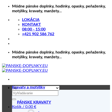
Skip
Módne pánske doplnky, hodinky, opasky, peňaženky,
to
motýliky, kravaty, manžety...
content
LOKÁCIA
KONTAKT
08:00 - 15:00
+421 902 586 762
Módne pánske doplnky, hodinky, opasky, peňaženky,
motýliky, kravaty, manžety...
Kravaty a motýliky
Hľadať:
PÁNSKE KRAVATY
Košík /
0.00
€