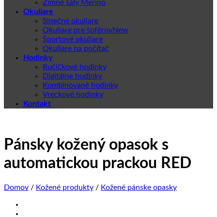
Zimné šály Merino
Okuliare
Slnečné okuliare
Okuliare pre šoférov
Športové okuliare
Okuliare na počítač
Hodinky
Ručičkové hodinky
Digitálne hodinky
Kombinované hodinky
Vreckové hodinky
Kontakt
Pánsky kožený opasok s
automatickou prackou RED
Domov
/
Kožené produkty
/
Kožené pánske opasky