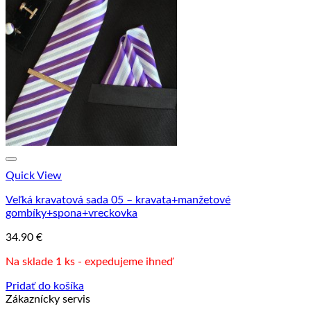
Quick View
Veľká kravatová sada 05 – kravata+manžetové
gombíky+spona+vreckovka
34.90
€
Na sklade 1 ks - expedujeme ihneď
Pridať do košíka
Zákaznícky servis