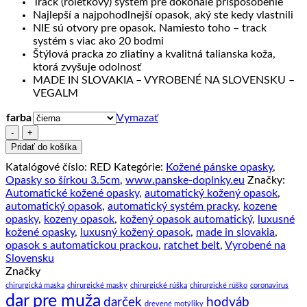
Track (roletkový) systém pre dokonalé prispôsobenie
Najlepší a najpohodlnejší opasok, aký ste kedy vlastnili
NIE sú otvory pre opasok. Namiesto toho – track
systém s viac ako 20 bodmi
Štýlová pracka zo zliatiny a kvalitná talianska koža,
ktorá zvyšuje odolnosť
MADE IN SLOVAKIA – VYROBENÉ NA SLOVENSKU –
VEGALM
farba
Vymazať
množstvo
Pánsky
Pridať do košíka
kožený
Katalógové číslo:
RED
Kategórie:
Kožené pánske opasky
,
opasok
Opasky so šírkou 3.5cm
,
www.panske-doplnky.eu
Značky:
s
Automatické kožené opasky
,
automatický kožený opasok
,
automatickou
automatický opasok
,
automatický systém pracky
,
kozene
prackou
opasky
,
kozeny opasok
,
kožený opasok automatický
,
luxusné
RED
kožené opasky
,
luxusný kožený opasok
,
made in slovakia
,
opasok s automatickou prackou
,
ratchet belt
,
Vyrobené na
Slovensku
Značky
chirurgická maska
chirurgické masky
chirurgické rúška
chirurgické rúško
coronavirus
dar pre muža
darček
hodváb
drevené motýliky