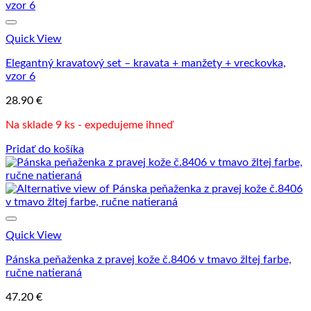
Quick View
Elegantný kravatový set – kravata + manžety + vreckovka,
vzor 6
28.90
€
Na sklade 9 ks - expedujeme ihneď
Pridať do košíka
Quick View
Pánska peňaženka z pravej kože č.8406 v tmavo žltej farbe,
ručne natieraná
47.20
€