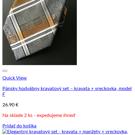
Quick View
Pánsky hodvábny kravatový set – kravata + vreckovka, model
F
26.90
€
Na sklade 2 ks - expedujeme ihneď
Pridať do košíka