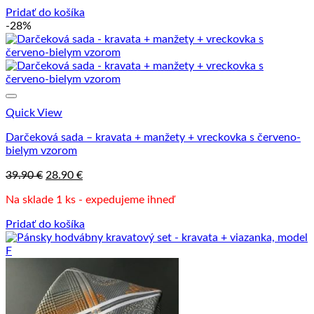
38.90 €.
28.90 €.
Pridať do košíka
-28%
Quick View
Darčeková sada – kravata + manžety + vreckovka s červeno-
bielym vzorom
Pôvodná
Aktuálna
39.90
€
28.90
€
cena
cena
Na sklade 1 ks - expedujeme ihneď
bola:
je:
39.90 €.
28.90 €.
Pridať do košíka