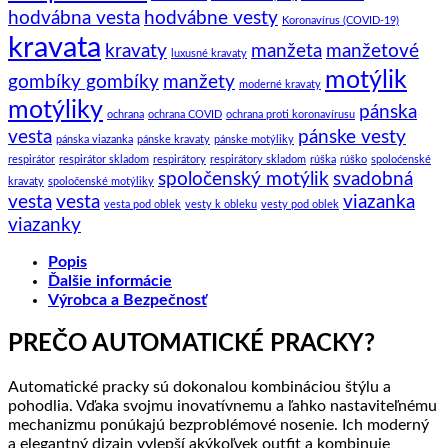
hodvábna vesta
hodvábne vesty
Koronavírus (COVID-19)
kravata
kravaty
manžeta
manžetové
luxusné kravaty
motýlik
gombíky gombíky
manžety
moderné kravaty
motýliky
pánska
ochrana
ochrana COVID
ochrana proti koronavírusu
vesta
pánske vesty
pánska viazanka
pánske kravaty
pánske motýliky
respirátor
respirátor skladom
respirátory
respirátory skladom
rúška
rúško
spoloćenské
spoločenský motýlik
svadobná
kravaty
spoločenské motýliky
vesta
vesta
viazanka
vesta pod oblek
vesty k obleku
vesty pod oblek
viazanky
Popis
Ďalšie informácie
Výrobca a Bezpečnosť
PREČO AUTOMATICKÉ PRACKY?
Automatické pracky sú dokonalou kombináciou štýlu a
pohodlia. Vďaka svojmu inovatívnemu a ľahko nastaviteľnému
mechanizmu ponúkajú bezproblémové nosenie. Ich moderný
a elegantný dizajn vylepší akýkoľvek outfit a kombinuje