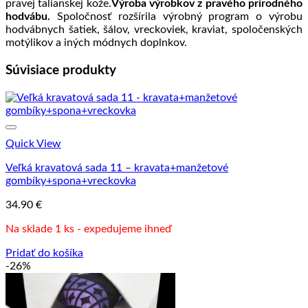
pravej talianskej kože.
Výroba výrobkov z pravého prírodného
hodvábu.
Spoločnosť rozšírila výrobný program o výrobu
hodvábnych šatiek, šálov, vreckoviek, kraviat, spoločenských
motýlikov a iných módnych doplnkov.
Súvisiace produkty
Quick View
Veľká kravatová sada 11 – kravata+manžetové
gombíky+spona+vreckovka
34.90
€
Na sklade 1 ks - expedujeme ihneď
Pridať do košíka
-26%