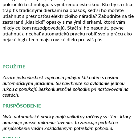
pokročilú technológiu s vycibrenou estetikou. Kto by sa chcel
trápiť s tradičnými dierkami na opasok, keď si ho môžete
utiahnuť s presnosťou elektrického náradia? Zabudnite na tie
zastarané „klasické“ opasky s malými dierkami, ktoré vám
nikdy celkom nezodpovedajú. Stačí si ho nasunúť, pevne
utiahnuť a nechať automatickú pracku robiť svoju prácu ako
nejaké high-tech majstrovské dielo pre váš pás.
POUŽITIE
Zažite jednoduchosť zapínania jedným kliknutím s našimi
automatickými prackami. Sú navrhnuté na ovládanie jednou
rukou a ponúkajú bezkonkurenčné pohodlie pri nastavovaní na
cestách.
PRISPÔSOBENIE
Naše automatické pracky majú unikátny račňový systém, ktorý
umožňuje presné mikronastavenie. To zaručuje perfektné
prispôsobenie vašim každodenným potrebám pohodlia.