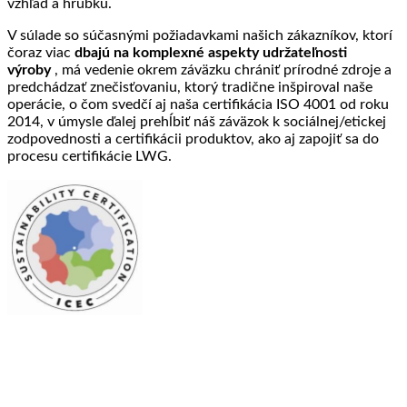
vzhľad a hrúbku.
V súlade so súčasnými požiadavkami našich zákazníkov, ktorí
čoraz viac
dbajú na komplexné aspekty udržateľnosti
výroby
, má vedenie okrem záväzku chrániť prírodné zdroje a
predchádzať znečisťovaniu, ktorý tradične inšpiroval naše
operácie, o čom svedčí aj naša certifikácia ISO 4001 od roku
2014, v úmysle ďalej prehĺbiť náš záväzok k sociálnej/etickej
zodpovednosti a certifikácii produktov, ako aj zapojiť sa do
procesu certifikácie LWG.