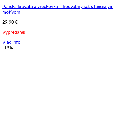
Pánska kravata a vreckovka – hodvábny set s luxusným
motívom
29.90
€
Vypredané!
Viac info
-18%