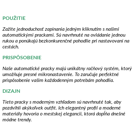
POUŽITIE
Zažite jednoduchosť zapínania jedným kliknutím s našimi
automatickými prackami. Sú navrhnuté na ovládanie jednou
rukou a ponúkajú bezkonkurenčné pohodlie pri nastavovaní na
cestách.
PRISPÔSOBENIE
Naše automatické pracky majú unikátny račňový systém, ktorý
umožňuje presné mikronastavenie. To zaručuje perfektné
prispôsobenie vašim každodenným potrebám pohodlia.
DIZAJN
Tieto pracky s moderným vzhľadom sú navrhnuté tak, aby
pozdvihli akýkoľvek outfit. Ich elegantný profil a moderné
materiály hovoria o mestskej elegancii, ktorá dopĺňa dnešné
módne trendy.