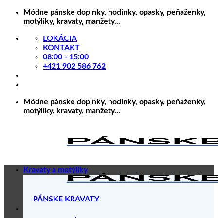
Skip
Módne pánske doplnky, hodinky, opasky, peňaženky,
to
motýliky, kravaty, manžety...
content
LOKÁCIA
KONTAKT
08:00 - 15:00
+421 902 586 762
Módne pánske doplnky, hodinky, opasky, peňaženky,
motýliky, kravaty, manžety...
Kravaty a motýliky
PÁNSKE KRAVATY