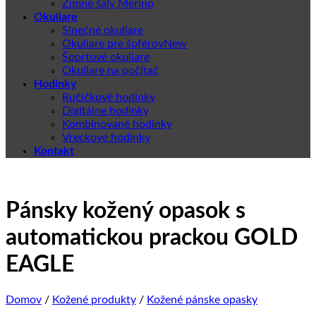
Zimné šály Merino
Okuliare
Slnečné okuliare
Okuliare pre šoférov
Športové okuliare
Okuliare na počítač
Hodinky
Ručičkové hodinky
Digitálne hodinky
Kombinované hodinky
Vreckové hodinky
Kontakt
Pánsky kožený opasok s
automatickou prackou GOLD
EAGLE
Domov
/
Kožené produkty
/
Kožené pánske opasky