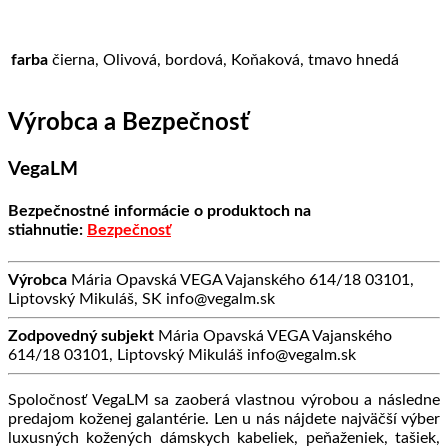
farba
čierna, Olivová, bordová, Koňaková, tmavo hnedá
Výrobca a Bezpečnosť
VegaLM
Bezpečnostné informácie o produktoch na
stiahnutie:
Bezpečnosť
Výrobca
Mária Opavská VEGA Vajanského 614/18 03101,
Liptovský Mikuláš, SK info@vegalm.sk
Zodpovedný subjekt
Mária Opavská VEGA Vajanského
614/18 03101, Liptovský Mikuláš info@vegalm.sk
Spoločnosť VegaLM sa zaoberá vlastnou výrobou a následne
predajom koženej galantérie. Len u nás nájdete najväčší výber
luxusných kožených dámskych kabeliek, peňaženiek, tašiek,