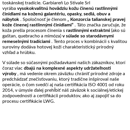
toskánskej tradície. Garbiareň Lo Stivale Srl
vyrába
vysokokvalitnú hovädziu kožu činenú rastlinnými
činidlami na koženú galantériu, opasky, sedlá, obuv a
nábytok
. Spoločnosť je členom „
Konzorcia talianskej pravej
kože činenej rastlinnými činidlami“
. Táto značka zaručuje, že
koža prešla procesom činenia s
rastlinnými extraktmi
(ako sú
gaštan, quebracho a mimóza)
v súlade so starodávnymi
remeselnými tradíciami
. Tento proces v kombinácii s kvalitou
suroviny dodáva hotovej koži charakteristický prírodný
vzhľad a hrúbku.
V súlade so súčasnými požiadavkami našich zákazníkov, ktorí
čoraz viac
dbajú na komplexné aspekty udržateľnosti
výroby
, má vedenie okrem záväzku chrániť prírodné zdroje a
predchádzať znečisťovaniu, ktorý tradične inšpiroval naše
operácie, o čom svedčí aj naša certifikácia ISO 4001 od roku
2014, v úmysle ďalej prehĺbiť náš záväzok k sociálnej/etickej
zodpovednosti a certifikácii produktov, ako aj zapojiť sa do
procesu certifikácie LWG.