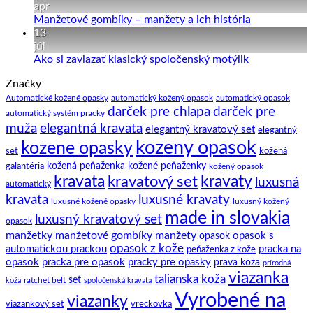
vesty
na
apr
k
Kravata
Žiadne
Manžetové gombíky – manžety a ich história
obleku
–
komentáre
13
pár
na
júl
zaujímavostí
Manžetové
Žiadne
Ako si zaviazať klasický spoločenský motýlik
a
gombíky
komentáre
Značky
na
tipov
–
Ako
ako
manžety
Automatické kožené opasky
automatický kožený opasok
automatický opasok
darček pre chlapa
darček pre
si
na
a
automatický systém pracky
zaviazať
to.
ich
elegantná kravata
muža
elegantný kravatový set
elegantný
klasický
história
kozeny opasok
kozene opasky
spoločenský
set
kožená
motýlik
galantéria
kožená peňaženka
kožené peňaženky
kožený opasok
kravata
kravatový set
kravaty
luxusná
automatický
kravata
luxusné kravaty
luxusné kožené opasky
luxusný kožený
made in slovakia
luxusný kravatový set
opasok
manžetky
manžetové gombíky
manžety
opasok s
opasok
opasok z kože
automatickou prackou
pracka na
peňaženka z kože
opasok
pracka pre opasok
pracky pre opasky
prava koza
prírodná
viazanka
talianska koža
set
ratchet belt
koža
spoločenská kravata
Vyrobené na
viazanky
viazankový set
vreckovka