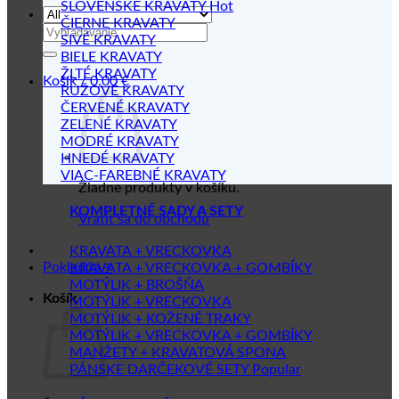
SLOVENSKÉ KRAVATY
ČIERNE KRAVATY
Hľadať:
SIVÉ KRAVATY
BIELE KRAVATY
ŽLTÉ KRAVATY
Košík /
0.00
€
RUŽOVÉ KRAVATY
ČERVENÉ KRAVATY
ZELENÉ KRAVATY
MODRÉ KRAVATY
HNEDÉ KRAVATY
VIAC-FAREBNÉ KRAVATY
Žiadne produkty v košíku.
KOMPLETNÉ SADY A SETY
Vrátiť sa do obchodu
KRAVATA + VRECKOVKA
Pokladňa
+
KRAVATA + VRECKOVKA + GOMBÍKY
MOTÝLIK + BROŠŇA
Košík
MOTÝLIK + VRECKOVKA
MOTÝLIK + KOŽENÉ TRAKY
MOTÝLIK + VRECKOVKA + GOMBÍKY
MANŽETY + KRAVATOVÁ SPONA
PÁNSKE DARČEKOVÉ SETY