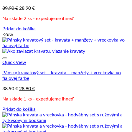
Pôvodná
Aktuálna
39.90
€
28.90
€
cena
cena
Na sklade 2 ks - expedujeme ihneď
bola:
je:
39.90 €.
28.90 €.
Pridať do košíka
-26%
Quick View
Pánsky kravatový set – kravata + manžety + vreckovka vo
fialovej farbe
Pôvodná
Aktuálna
38.90
€
28.90
€
cena
cena
Na sklade 1 ks - expedujeme ihneď
bola:
je:
38.90 €.
28.90 €.
Pridať do košíka