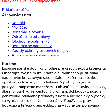
Na sklade 1 ks - expedujeme ihneď
bola:
je:
38.90 €.
28.90 €.
Pridať do košíka
Zákaznícky servis
Kontakt
Môj účet
Reklamácia tovaru
Odstúpenie od zmluvy
Obchodné podmienky
Reklamačné podmienky
Zásady ochrany osobných údajov
Alternatívne riešenie sporov
Kto sme
Luxusné pánske doplnky vhodné pre každú vekovú kategóriu.
Obdarujte svojho muža, priateľa či rodinného príslušníka
nádherným kravatovým setom, šálom, koženou aktovkou,
opaskom či luxusnými hodinkami. Výrobný program
pokrýva
kompletne manažersku oblasť
, t.j. aktovky, spisovky,
diáre, pilotné kufre, cestovný program, dokladovky, puzdra,
peňaženky, reklamné predmety z kože a iné doplnky. Výrobky
sú výhradne z luxusných materiálov. Používa sa pravá
hovädzia a teľacia useň, exkluzívna – ručne tamponovaná