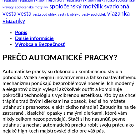
respirátor
respirátor skladom
respirátory
respirátory skladom
rúška
rúško
spoloćenské
spoločenský motýlik
svadobná
kravaty
spoločenské motýliky
vesta
vesta
viazanka
vesta pod oblek
vesty k obleku
vesty pod oblek
viazanky
Popis
Ďalšie informácie
Výrobca a Bezpečnosť
PREČO AUTOMATICKÉ PRACKY?
Automatické pracky sú dokonalou kombináciou štýlu a
pohodlia. Vďaka svojmu inovatívnemu a ľahko nastaviteľnému
mechanizmu ponúkajú bezproblémové nosenie. Ich moderný
a elegantný dizajn vylepší akýkoľvek outfit a kombinuje
pokročilú technológiu s vycibrenou estetikou. Kto by sa chcel
trápiť s tradičnými dierkami na opasok, keď si ho môžete
utiahnuť s presnosťou elektrického náradia? Zabudnite na tie
zastarané „klasické“ opasky s malými dierkami, ktoré vám
nikdy celkom nezodpovedajú. Stačí si ho nasunúť, pevne
utiahnuť a nechať automatickú pracku robiť svoju prácu ako
nejaké high-tech majstrovské dielo pre váš pás.