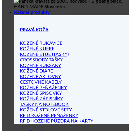
Kožené produkty
PRAVÁ KOŽA
KOŽENÉ RUKAVICE
KOŽENÉ KUFRE
KOŽENÉ ETUE (TAŠKY)
CROSSBODY TAŠKY
KOŽENÉ RUKSAKY
KOŽENÉ DIÁRE
KOŽENÉ AKTOVKY
CESTOVNÉ KABELY
KOŽENÉ PEŇAŽENKY
KOŽENÉ SPISOVKY
KOŽENÉ ZÁPISNÍKY
TAŠKY NA NOTEBOOK
KOŽENÉ STOLOVÉ SETY
RFID KOŽENÉ PEŇAŽENKY
RFID KOŽENÉ PÚZDRA NA KARTY