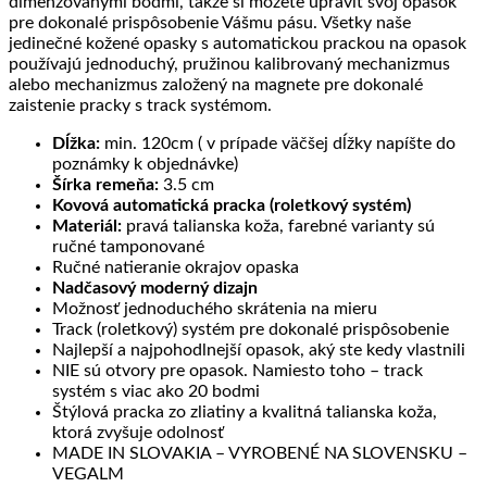
dimenzovanými bodmi, takže si môžete upraviť svoj opasok
pre dokonalé prispôsobenie Vášmu pásu. Všetky naše
jedinečné kožené opasky s automatickou prackou na opasok
používajú jednoduchý, pružinou kalibrovaný mechanizmus
alebo mechanizmus založený na magnete pre dokonalé
zaistenie pracky s track systémom.
Dĺžka:
min. 120cm ( v prípade väčšej dĺžky napíšte do
poznámky k objednávke)
Šírka remeňa:
3.5 cm
Kovová automatická pracka (roletkový systém)
Materiál:
pravá talianska koža, farebné varianty sú
ručné tamponované
Ručné natieranie okrajov opaska
Nadčasový moderný dizajn
Možnosť jednoduchého skrátenia na mieru
Track (roletkový) systém pre dokonalé prispôsobenie
Najlepší a najpohodlnejší opasok, aký ste kedy vlastnili
NIE sú otvory pre opasok. Namiesto toho – track
systém s viac ako 20 bodmi
Štýlová pracka zo zliatiny a kvalitná talianska koža,
ktorá zvyšuje odolnosť
MADE IN SLOVAKIA – VYROBENÉ NA SLOVENSKU –
VEGALM