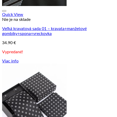
Quick View
Nie je na sklade
Veľká kravatová sada 01 – kravata+manžetové
gombíky+spona+vreckovka
34.90
€
Vypredané!
Viac info