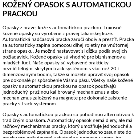
KOŽENÝ OPASOK S AUTOMATICKOU
PRACKOU
Opasky z pravej kože s automatickou prackou. Luxusné
kožené opasky sú vyrobené z pravej talianskej kože.
Automatická nadčasová pracka zaručí obdiv a prestíž. Pracka
sa automaticky zapína pomocou dlhej roletky na vnútornej
strane opasku. Je možné nastavovať si dĺžku podľa svojich
požiadaviek. Kožené opasky sú vhodné pre biznismenov a
mladých ľudí. Naše opasky sú vybavené prakticky
nezničiteľným, skrytým track systémom s viac než 20 +
dimenzovanými bodmi, takže si môžete upraviť svoj opasok
pre dokonalé prispôsobenie Vášmu pásu. Všetky naše kožené
opasky s automatickou prackou na opasok používajú
jednoduchý, pružinou kalibrovaný mechanizmus alebo
mechanizmus založený na magnete pre dokonalé zaistenie
pracky s track systémom.
Opasky s automatickou prackou sú pohodlnou alternatívou k
tradičným opaskom. Automatický opasok nemá diery, ale má
račňový mechanizmus pracky, ktorý umožňuje jednoduché a
bezproblémové zapínanie. Opasok jednoducho zasuniete do