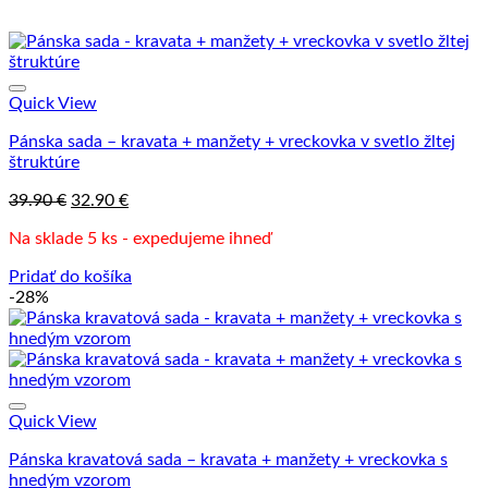
Quick View
Pánska sada – kravata + manžety + vreckovka v svetlo žltej
štruktúre
Pôvodná
Aktuálna
39.90
€
32.90
€
cena
cena
Na sklade 5 ks - expedujeme ihneď
bola:
je:
39.90 €.
32.90 €.
Pridať do košíka
-28%
Quick View
Pánska kravatová sada – kravata + manžety + vreckovka s
hnedým vzorom