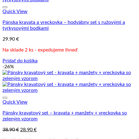
Quick View
Pánska kravata a vreckovka – hodvábny set s ružovými a
tyrkysovými bodkami
29.90
€
Na sklade 2 ks - expedujeme ihneď
Pridať do košíka
-26%
Quick View
Pánsky kravatový set – kravata + manžety + vreckovka so
zeleným vzorom
Pôvodná
Aktuálna
38.90
€
28.90
€
cena
cena