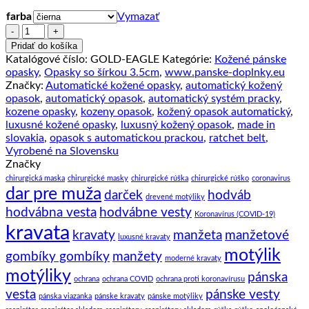
farba
Vymazať
množstvo
Pánsky
Pridať do košíka
kožený
Katalógové číslo:
GOLD-EAGLE
Kategórie:
Kožené pánske
opasok
opasky
,
Opasky so šírkou 3.5cm
,
www.panske-doplnky.eu
s
Značky:
Automatické kožené opasky
,
automatický kožený
automatickou
opasok
,
automatický opasok
,
automatický systém pracky
,
prackou
kozene opasky
,
kozeny opasok
,
kožený opasok automatický
,
GOLD
luxusné kožené opasky
,
luxusný kožený opasok
,
made in
EAGLE
slovakia
,
opasok s automatickou prackou
,
ratchet belt
,
Vyrobené na Slovensku
Značky
chirurgická maska
chirurgické masky
chirurgické rúška
chirurgické rúško
coronavirus
dar pre muža
darček
hodváb
drevené motýliky
hodvábna vesta
hodvábne vesty
Koronavírus (COVID-19)
kravata
kravaty
manžeta
manžetové
luxusné kravaty
motýlik
gombíky gombíky
manžety
moderné kravaty
motýliky
pánska
ochrana
ochrana COVID
ochrana proti koronavírusu
vesta
pánske vesty
pánska viazanka
pánske kravaty
pánske motýliky