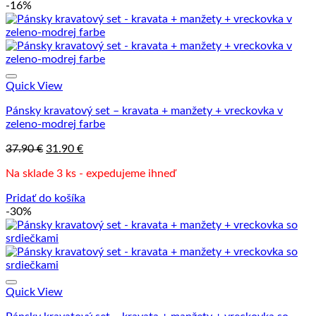
-16%
Quick View
Pánsky kravatový set – kravata + manžety + vreckovka v
zeleno-modrej farbe
Pôvodná
Aktuálna
37.90
€
31.90
€
cena
cena
Na sklade 3 ks - expedujeme ihneď
bola:
je:
37.90 €.
31.90 €.
Pridať do košíka
-30%
Quick View