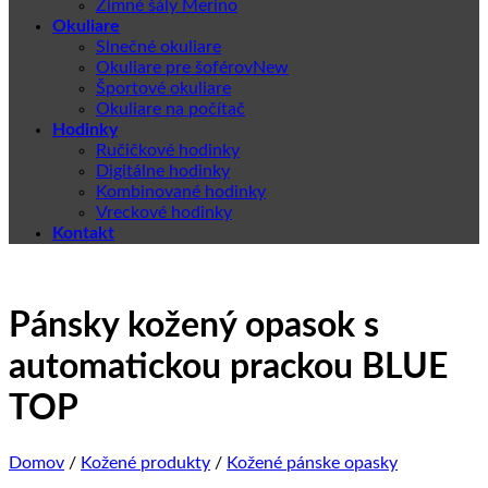
Zimné šály Merino
Okuliare
Slnečné okuliare
Okuliare pre šoférov
Športové okuliare
Okuliare na počítač
Hodinky
Ručičkové hodinky
Digitálne hodinky
Kombinované hodinky
Vreckové hodinky
Kontakt
Pánsky kožený opasok s
automatickou prackou BLUE
TOP
Domov
/
Kožené produkty
/
Kožené pánske opasky