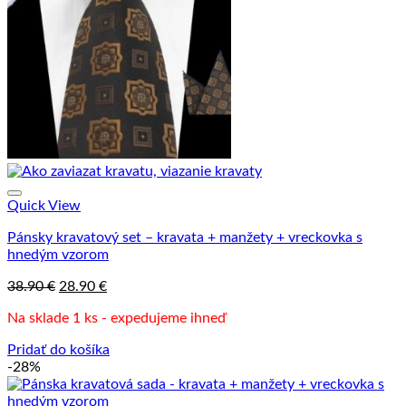
Quick View
Pánsky kravatový set – kravata + manžety + vreckovka s
hnedým vzorom
Pôvodná
Aktuálna
38.90
€
28.90
€
cena
cena
Na sklade 1 ks - expedujeme ihneď
bola:
je:
38.90 €.
28.90 €.
Pridať do košíka
-28%