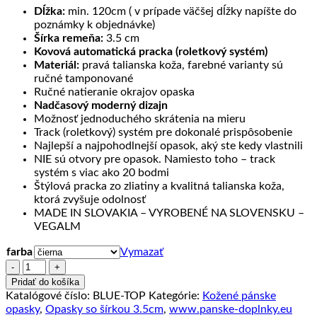
Dĺžka:
min. 120cm ( v prípade väčšej dĺžky napíšte do
poznámky k objednávke)
Šírka remeňa:
3.5 cm
Kovová automatická pracka (roletkový systém)
Materiál:
pravá talianska koža, farebné varianty sú
ručné tamponované
Ručné natieranie okrajov opaska
Nadčasový moderný dizajn
Možnosť jednoduchého skrátenia na mieru
Track (roletkový) systém pre dokonalé prispôsobenie
Najlepší a najpohodlnejší opasok, aký ste kedy vlastnili
NIE sú otvory pre opasok. Namiesto toho – track
systém s viac ako 20 bodmi
Štýlová pracka zo zliatiny a kvalitná talianska koža,
ktorá zvyšuje odolnosť
MADE IN SLOVAKIA – VYROBENÉ NA SLOVENSKU –
VEGALM
farba
Vymazať
množstvo
Pánsky
Pridať do košíka
kožený
Katalógové číslo:
BLUE-TOP
Kategórie:
Kožené pánske
opasok
opasky
,
Opasky so šírkou 3.5cm
,
www.panske-doplnky.eu