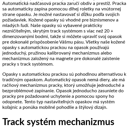
Automatická nadčasová pracka zaručí obdiv a prestíž. Pracka
sa automaticky zapína pomocou dlhej roletky na vnútornej
strane opasku. Je možné nastavovať si dĺžku podľa svojich
požiadaviek. Kožené opasky sú vhodné pre biznismenov a
mladých ľudí. Naše opasky sú vybavené prakticky
nezničiteľným, skrytým track systémom s viac než 20 +
dimenzovanými bodmi, takže si môžete upraviť svoj opasok
pre dokonalé prispôsobenie Vášmu pásu. Všetky naše kožené
opasky s automatickou prackou na opasok používajú
jednoduchý, pružinou kalibrovaný mechanizmus alebo
mechanizmus založený na magnete pre dokonalé zaistenie
pracky s track systémom.
Opasky s automatickou prackou sú pohodlnou alternatívou k
tradičným opaskom. Automatický opasok nemá diery, ale má
račňový mechanizmus pracky, ktorý umožňuje jednoduché a
bezproblémové zapínanie. Opasok jednoducho zasuniete do
pracky pre požadované uchytenie a pomocou spony ho
odopnete. Tento typ nastaviteľných opaskov má systém
koľajníc a ponúka mobilné pohodlie a štýlový dizajn.
Track systém mechanizmus