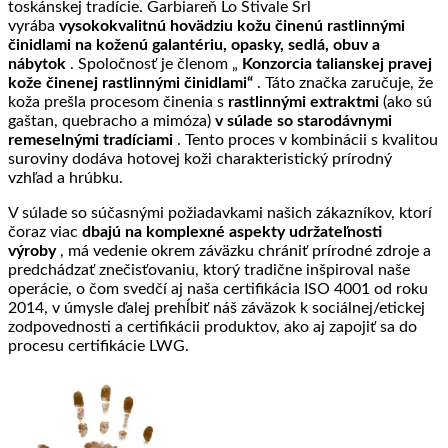
toskánskej tradície. Garbiareň Lo Stivale Srl
vyrába
vysokokvalitnú hovädziu kožu činenú rastlinnými
činidlami na koženú galantériu, opasky, sedlá, obuv a
nábytok
. Spoločnosť je členom „
Konzorcia talianskej pravej
kože činenej rastlinnými činidlami“
. Táto značka zaručuje, že
koža prešla procesom činenia s
rastlinnými extraktmi
(ako sú
gaštan, quebracho a mimóza)
v súlade so starodávnymi
remeselnými tradíciami
. Tento proces v kombinácii s kvalitou
suroviny dodáva hotovej koži charakteristický prírodný
vzhľad a hrúbku.
V súlade so súčasnými požiadavkami našich zákazníkov, ktorí
čoraz viac
dbajú na komplexné aspekty udržateľnosti
výroby
, má vedenie okrem záväzku chrániť prírodné zdroje a
predchádzať znečisťovaniu, ktorý tradične inšpiroval naše
operácie, o čom svedčí aj naša certifikácia ISO 4001 od roku
2014, v úmysle ďalej prehĺbiť náš záväzok k sociálnej/etickej
zodpovednosti a certifikácii produktov, ako aj zapojiť sa do
procesu certifikácie LWG.