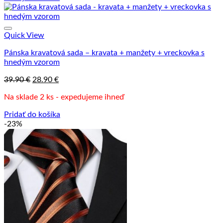
Quick View
Pánska kravatová sada – kravata + manžety + vreckovka s
hnedým vzorom
Pôvodná
Aktuálna
39.90
€
28.90
€
cena
cena
Na sklade 2 ks - expedujeme ihneď
bola:
je:
39.90 €.
28.90 €.
Pridať do košíka
-23%