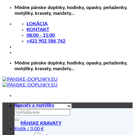
Skip
Módne pánske doplnky, hodinky, opasky, peňaženky,
to
motýliky, kravaty, manžety...
content
LOKÁCIA
KONTAKT
08:00 - 15:00
+421 902 586 762
Módne pánske doplnky, hodinky, opasky, peňaženky,
motýliky, kravaty, manžety...
Kravaty a motýliky
Hľadať:
PÁNSKE KRAVATY
Košík /
0.00
€