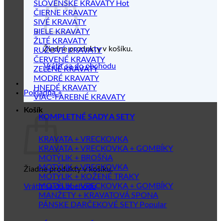
SLOVENSKÉ KRAVATY
ČIERNE KRAVATY
SIVÉ KRAVATY
BIELE KRAVATY
ŽLTÉ KRAVATY
Žiadne produkty v košíku.
RUŽOVÉ KRAVATY
ČERVENÉ KRAVATY
Vrátiť sa do obchodu
ZELENÉ KRAVATY
MODRÉ KRAVATY
HNEDÉ KRAVATY
Pokladňa
+
VIAC-FAREBNÉ KRAVATY
Košík
KOMPLETNÉ SADY A SETY
KRAVATA + VRECKOVKA
KRAVATA + VRECKOVKA + GOMBÍKY
MOTÝLIK + BROŠŇA
MOTÝLIK + VRECKOVKA
Žiadne produkty v košíku.
MOTÝLIK + KOŽENÉ TRAKY
MOTÝLIK + VRECKOVKA + GOMBÍKY
Vrátiť sa do obchodu
MANŽETY + KRAVATOVÁ SPONA
PÁNSKE DARČEKOVÉ SETY