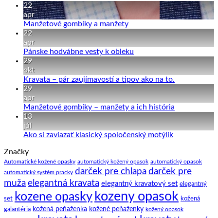
Chirurgické
pánske
komentáre
22
rúška,
kravaty
na
apr
respirátory
a
Hodvábne
Žiadne
Manžetové gombíky a manžety
spoločenské
pánske
komentáre
22
pánske
na
vesty
apr
motýliky
Manžetové
ako
Žiadne
Pánske hodvábne vesty k obleku
stále
gombíky
doplnok
komentáre
29
“in”
a
na
obleku
okt
manžety
Pánske
Žiadne
Kravata – pár zaujímavostí a tipov ako na to.
hodvábne
komentáre
29
vesty
na
apr
k
Kravata
Žiadne
Manžetové gombíky – manžety a ich história
obleku
–
komentáre
13
pár
na
júl
zaujímavostí
Manžetové
Žiadne
Ako si zaviazať klasický spoločenský motýlik
a
gombíky
komentáre
Značky
na
tipov
–
Ako
ako
manžety
Automatické kožené opasky
automatický kožený opasok
automatický opasok
darček pre chlapa
darček pre
si
na
a
automatický systém pracky
zaviazať
to.
ich
elegantná kravata
muža
elegantný kravatový set
elegantný
klasický
história
kozeny opasok
kozene opasky
spoločenský
set
kožená
motýlik
galantéria
kožená peňaženka
kožené peňaženky
kožený opasok