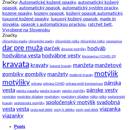
s
Značky:
Automatické kožené opasky
,
automatický kožený
automatickou
opasok
,
automatický opasok
,
automatický systém pracky
,
prackou
kozene opasky
,
kozeny opasok
,
kožený opasok automatický
,
BLUE
luxusné kožené opasky
,
luxusný kožený opasok
,
made in
TOP
slovakia
,
opasok s automatickou prackou
,
ratchet belt
,
Vyrobené na Slovensku
Značky
chirurgická maska
chirurgické masky
chirurgické rúška
chirurgické rúško
coronavirus
dar pre muža
darček
hodváb
drevené motýliky
hodvábna vesta
hodvábne vesty
Koronavírus (COVID-19)
kravata
kravaty
manžeta
manžetové
luxusné kravaty
motýlik
gombíky gombíky
manžety
moderné kravaty
motýliky
pánska
ochrana
ochrana COVID
ochrana proti koronavírusu
vesta
pánske vesty
pánska viazanka
pánske kravaty
pánske motýliky
respirátor
respirátor skladom
respirátory
respirátory skladom
rúška
rúško
spoloćenské
spoločenský motýlik
svadobná
kravaty
spoločenské motýliky
vesta
vesta
viazanka
vesta pod oblek
vesty k obleku
vesty pod oblek
viazanky
Popis