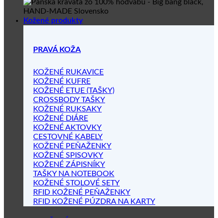
Kožené produkty
PRAVÁ KOŽA
KOŽENÉ RUKAVICE
KOŽENÉ KUFRE
KOŽENÉ ETUE (TAŠKY)
CROSSBODY TAŠKY
KOŽENÉ RUKSAKY
KOŽENÉ DIÁRE
KOŽENÉ AKTOVKY
CESTOVNÉ KABELY
KOŽENÉ PEŇAŽENKY
KOŽENÉ SPISOVKY
KOŽENÉ ZÁPISNÍKY
TAŠKY NA NOTEBOOK
KOŽENÉ STOLOVÉ SETY
RFID KOŽENÉ PEŇAŽENKY
RFID KOŽENÉ PÚZDRA NA KARTY