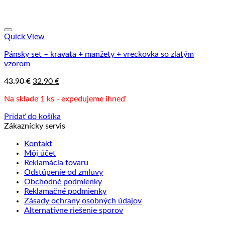
Quick View
Pánsky set – kravata + manžety + vreckovka so zlatým
vzorom
Pôvodná
Aktuálna
43.90
€
32.90
€
cena
cena
Na sklade 1 ks - expedujeme ihneď
bola:
je:
43.90 €.
32.90 €.
Pridať do košíka
Zákaznícky servis
Kontakt
Môj účet
Reklamácia tovaru
Odstúpenie od zmluvy
Obchodné podmienky
Reklamačné podmienky
Zásady ochrany osobných údajov
Alternatívne riešenie sporov