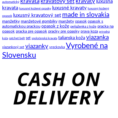
kravata
kravatový set
kravaty
luxusná
automatický
kravata
luxusné kravaty
luxusné kožené opasky
luxusný kožený
made in slovakia
luxusný kravatový set
opasok
manžetky
manžetové gombíky
manžety
opasok s
opasok
opasok z kože
automatickou prackou
pracka na
peňaženka z kože
opasok
pracka pre opasok
pracky pre opasky
prava koza
prírodná
viazanka
talianska koža
set
ratchet belt
koža
spoločenská kravata
Vyrobené na
viazanky
viazankový set
vreckovka
Slovensku
C
D