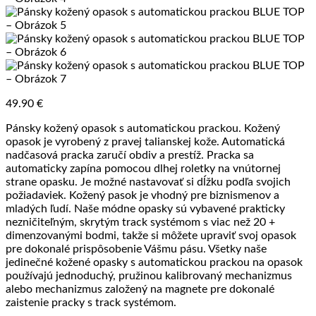
49.90
€
Pánsky kožený opasok s automatickou prackou. Kožený
opasok je vyrobený z pravej talianskej kože. Automatická
nadčasová pracka zaručí obdiv a prestíž. Pracka sa
automaticky zapína pomocou dlhej roletky na vnútornej
strane opasku. Je možné nastavovať si dĺžku podľa svojich
požiadaviek. Kožený pasok je vhodný pre biznismenov a
mladých ľudí. Naše módne opasky sú vybavené prakticky
nezničiteľným, skrytým track systémom s viac než 20 +
dimenzovanými bodmi, takže si môžete upraviť svoj opasok
pre dokonalé prispôsobenie Vášmu pásu. Všetky naše
jedinečné kožené opasky s automatickou prackou na opasok
používajú jednoduchý, pružinou kalibrovaný mechanizmus
alebo mechanizmus založený na magnete pre dokonalé
zaistenie pracky s track systémom.