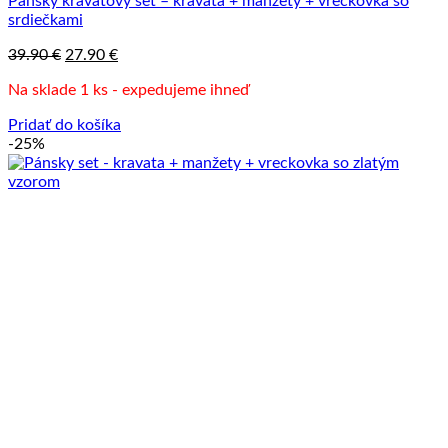
Pánsky kravatový set – kravata + manžety + vreckovka so
srdiečkami
Pôvodná
Aktuálna
39.90
€
27.90
€
cena
cena
Na sklade 1 ks - expedujeme ihneď
bola:
je:
39.90 €.
27.90 €.
Pridať do košíka
-25%