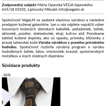
Zodpovedný subjekt
Mária Opavská VEGA Vajanského
614/18 03101, Liptovský Mikuláš info@vegalm.sk
Spoločnosť VegaLM sa zaoberá vlastnou výrobou a následne
predajom koženej galantérie. Len u nás nájdete najväčší výber
luxusných kožených dámskych kabeliek, peňaženiek, tašiek,
aktoviek, púzdier, dokladoviek, etují, kufrov atď. Ponúkame
taktiež kožené doplnky, ako sú opasky, prívesky, kľúčenky z
pravej talianskej kože.
Výroba výrobkov z pravého prírodného
hodvábu.
Spoločnosť rozšírila výrobný program o výrobu
hodvábnych šatiek, šálov, vreckoviek, kraviat, spoločenských
motýlikov a iných módnych doplnkov.
Súvisiace produkty
-26%