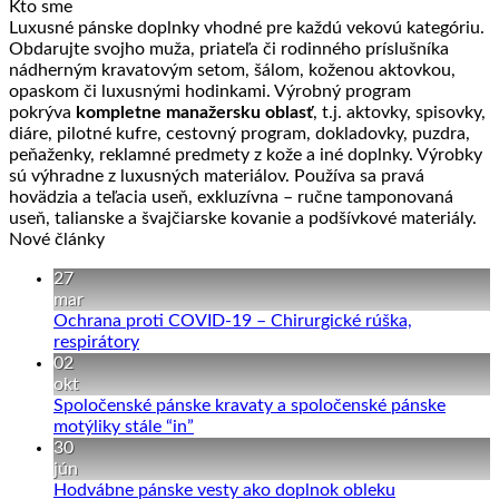
Kto sme
Luxusné pánske doplnky vhodné pre každú vekovú kategóriu.
Obdarujte svojho muža, priateľa či rodinného príslušníka
nádherným kravatovým setom, šálom, koženou aktovkou,
opaskom či luxusnými hodinkami. Výrobný program
pokrýva
kompletne manažersku oblasť
, t.j. aktovky, spisovky,
diáre, pilotné kufre, cestovný program, dokladovky, puzdra,
peňaženky, reklamné predmety z kože a iné doplnky. Výrobky
sú výhradne z luxusných materiálov. Používa sa pravá
hovädzia a teľacia useň, exkluzívna – ručne tamponovaná
useň, talianske a švajčiarske kovanie a podšívkové materiály.
Nové články
27
mar
Ochrana proti COVID-19 – Chirurgické rúška,
Žiadne
respirátory
komentáre
02
na
okt
Ochrana
Spoločenské pánske kravaty a spoločenské pánske
proti
Žiadne
motýliky stále “in”
COVID-
komentáre
30
19
na
jún
–
Spoločenské
Žiadne
Hodvábne pánske vesty ako doplnok obleku