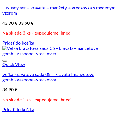
Luxusný set – kravata + manžety + vreckovka s medeným
vzorom
Pôvodná
Aktuálna
43.90
€
33.90
€
cena
cena
Na sklade 3 ks - expedujeme ihneď
bola:
je:
43.90 €.
33.90 €.
Pridať do košíka
Quick View
Veľká kravatová sada 05 – kravata+manžetové
gombíky+spona+vreckovka
34.90
€
Na sklade 1 ks - expedujeme ihneď
Pridať do košíka