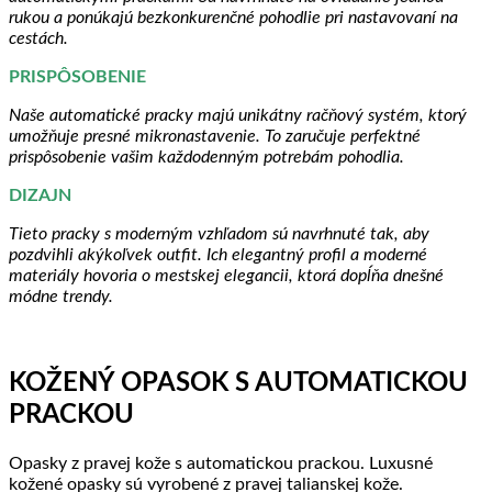
rukou a ponúkajú bezkonkurenčné pohodlie pri nastavovaní na
cestách.
PRISPÔSOBENIE
Naše automatické pracky majú unikátny račňový systém, ktorý
umožňuje presné mikronastavenie. To zaručuje perfektné
prispôsobenie vašim každodenným potrebám pohodlia.
DIZAJN
Tieto pracky s moderným vzhľadom sú navrhnuté tak, aby
pozdvihli akýkoľvek outfit. Ich elegantný profil a moderné
materiály hovoria o mestskej elegancii, ktorá dopĺňa dnešné
módne trendy.
KOŽENÝ OPASOK S AUTOMATICKOU
PRACKOU
Opasky z pravej kože s automatickou prackou. Luxusné
kožené opasky sú vyrobené z pravej talianskej kože.