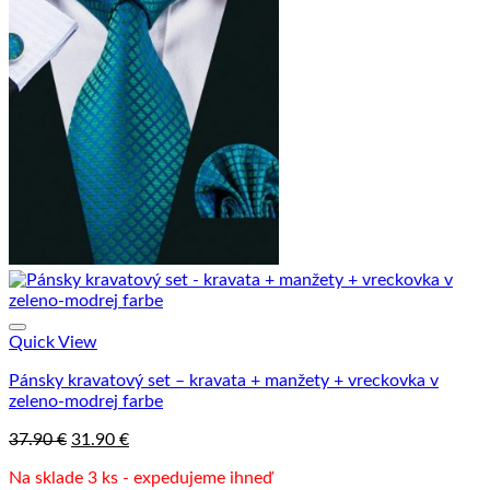
Quick View
Pánsky kravatový set – kravata + manžety + vreckovka v
zeleno-modrej farbe
Pôvodná
Aktuálna
37.90
€
31.90
€
cena
cena
Na sklade 3 ks - expedujeme ihneď
bola:
je: