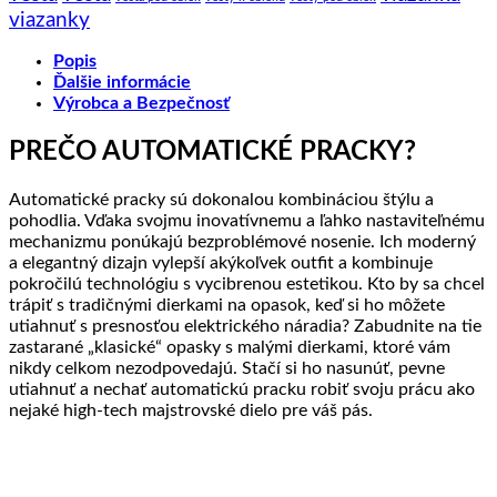
viazanky
Popis
Ďalšie informácie
Výrobca a Bezpečnosť
PREČO AUTOMATICKÉ PRACKY?
Automatické pracky sú dokonalou kombináciou štýlu a
pohodlia. Vďaka svojmu inovatívnemu a ľahko nastaviteľnému
mechanizmu ponúkajú bezproblémové nosenie. Ich moderný
a elegantný dizajn vylepší akýkoľvek outfit a kombinuje
pokročilú technológiu s vycibrenou estetikou. Kto by sa chcel
trápiť s tradičnými dierkami na opasok, keď si ho môžete
utiahnuť s presnosťou elektrického náradia? Zabudnite na tie
zastarané „klasické“ opasky s malými dierkami, ktoré vám
nikdy celkom nezodpovedajú. Stačí si ho nasunúť, pevne
utiahnuť a nechať automatickú pracku robiť svoju prácu ako
nejaké high-tech majstrovské dielo pre váš pás.