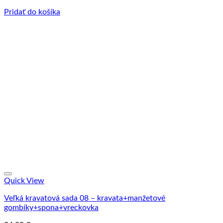
37.90 €.
31.90 €.
Pridať do košíka
Quick View
Veľká kravatová sada 08 – kravata+manžetové
gombíky+spona+vreckovka