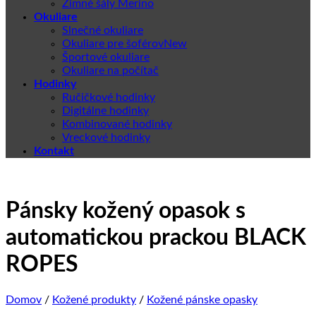
Zimné šály Merino
Okuliare
Slnečné okuliare
Okuliare pre šoférov
Športové okuliare
Okuliare na počítač
Hodinky
Ručičkové hodinky
Digitálne hodinky
Kombinované hodinky
Vreckové hodinky
Kontakt
Pánsky kožený opasok s
automatickou prackou BLACK
ROPES
Domov
/
Kožené produkty
/
Kožené pánske opasky