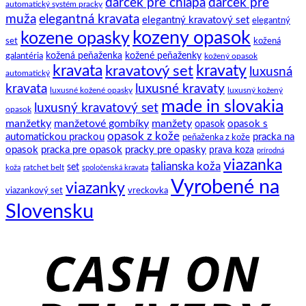
darček pre chlapa
darček pre
si
na
a
automatický systém pracky
zaviazať
to.
ich
elegantná kravata
muža
elegantný kravatový set
elegantný
klasický
história
kozeny opasok
kozene opasky
spoločenský
set
kožená
motýlik
galantéria
kožená peňaženka
kožené peňaženky
kožený opasok
kravata
kravatový set
kravaty
luxusná
automatický
kravata
luxusné kravaty
luxusné kožené opasky
luxusný kožený
made in slovakia
luxusný kravatový set
opasok
manžetky
manžetové gombíky
manžety
opasok s
opasok
opasok z kože
automatickou prackou
pracka na
peňaženka z kože
opasok
pracka pre opasok
pracky pre opasky
prava koza
prírodná
viazanka
talianska koža
set
ratchet belt
koža
spoločenská kravata
Vyrobené na
viazanky
viazankový set
vreckovka
Slovensku
C
D