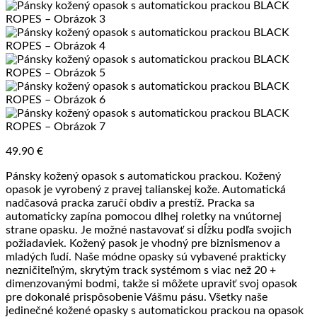
49.90
€
Pánsky kožený opasok s automatickou prackou. Kožený
opasok je vyrobený z pravej talianskej kože. Automatická
nadčasová pracka zaručí obdiv a prestíž. Pracka sa
automaticky zapína pomocou dlhej roletky na vnútornej
strane opasku. Je možné nastavovať si dĺžku podľa svojich
požiadaviek. Kožený pasok je vhodný pre biznismenov a
mladých ľudí. Naše módne opasky sú vybavené prakticky
nezničiteľným, skrytým track systémom s viac než 20 +
dimenzovanými bodmi, takže si môžete upraviť svoj opasok
pre dokonalé prispôsobenie Vášmu pásu. Všetky naše
jedinečné kožené opasky s automatickou prackou na opasok