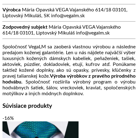
Výrobca
Mária Opavská VEGA Vajanského 614/18 03101,
Liptovský Mikuláš, SK info@vegalm.sk
Zodpovedný subjekt
Mária Opavská VEGA Vajanského
614/18 03101, Liptovský Mikuláš info@vegalm.sk
Spoločnosť VegaLM sa zaoberá vlastnou výrobou a následne
predajom koženej galantérie. Len u nás nájdete najväčší výber
luxusných kožených dámskych kabeliek, peňaženiek, tašiek,
aktoviek, púzdier, dokladoviek, etují, kufrov atď. Ponúkame
taktiež kožené doplnky, ako sú opasky, prívesky, kľúčenky z
pravej talianskej kože.
Výroba výrobkov z pravého prírodného
hodvábu.
Spoločnosť rozšírila výrobný program o výrobu
hodvábnych šatiek, šálov, vreckoviek, kraviat, spoločenských
motýlikov a iných módnych doplnkov.
Súvisiace produkty
-16%