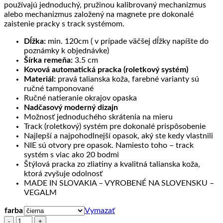
používajú jednoduchý, pružinou kalibrovaný mechanizmus
alebo mechanizmus založený na magnete pre dokonalé
zaistenie pracky s track systémom.
Dĺžka:
min. 120cm ( v prípade väčšej dĺžky napíšte do
poznámky k objednávke)
Šírka remeňa:
3.5 cm
Kovová automatická pracka (roletkový systém)
Materiál:
pravá talianska koža, farebné varianty sú
ručné tamponované
Ručné natieranie okrajov opaska
Nadčasový moderný dizajn
Možnosť jednoduchého skrátenia na mieru
Track (roletkový) systém pre dokonalé prispôsobenie
Najlepší a najpohodlnejší opasok, aký ste kedy vlastnili
NIE sú otvory pre opasok. Namiesto toho – track
systém s viac ako 20 bodmi
Štýlová pracka zo zliatiny a kvalitná talianska koža,
ktorá zvyšuje odolnosť
MADE IN SLOVAKIA – VYROBENÉ NA SLOVENSKU –
VEGALM
farba
Vymazať
množstvo