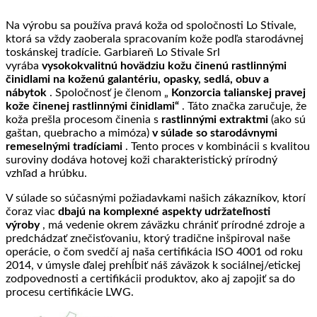
Na výrobu sa používa pravá koža od spoločnosti Lo Stivale,
ktorá sa vždy zaoberala spracovaním kože podľa starodávnej
toskánskej tradície. Garbiareň Lo Stivale Srl
vyrába
vysokokvalitnú hovädziu kožu činenú rastlinnými
činidlami na koženú galantériu, opasky, sedlá, obuv a
nábytok
. Spoločnosť je členom „
Konzorcia talianskej pravej
kože činenej rastlinnými činidlami“
. Táto značka zaručuje, že
koža prešla procesom činenia s
rastlinnými extraktmi
(ako sú
gaštan, quebracho a mimóza)
v súlade so starodávnymi
remeselnými tradíciami
. Tento proces v kombinácii s kvalitou
suroviny dodáva hotovej koži charakteristický prírodný
vzhľad a hrúbku.
V súlade so súčasnými požiadavkami našich zákazníkov, ktorí
čoraz viac
dbajú na komplexné aspekty udržateľnosti
výroby
, má vedenie okrem záväzku chrániť prírodné zdroje a
predchádzať znečisťovaniu, ktorý tradične inšpiroval naše
operácie, o čom svedčí aj naša certifikácia ISO 4001 od roku
2014, v úmysle ďalej prehĺbiť náš záväzok k sociálnej/etickej
zodpovednosti a certifikácii produktov, ako aj zapojiť sa do
procesu certifikácie LWG.