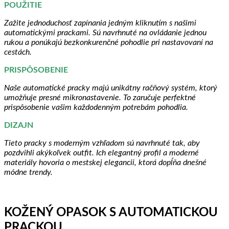
POUŽITIE
Zažite jednoduchosť zapínania jedným kliknutím s našimi
automatickými prackami. Sú navrhnuté na ovládanie jednou
rukou a ponúkajú bezkonkurenčné pohodlie pri nastavovaní na
cestách.
PRISPÔSOBENIE
Naše automatické pracky majú unikátny račňový systém, ktorý
umožňuje presné mikronastavenie. To zaručuje perfektné
prispôsobenie vašim každodenným potrebám pohodlia.
DIZAJN
Tieto pracky s moderným vzhľadom sú navrhnuté tak, aby
pozdvihli akýkoľvek outfit. Ich elegantný profil a moderné
materiály hovoria o mestskej elegancii, ktorá dopĺňa dnešné
módne trendy.
KOŽENÝ OPASOK S AUTOMATICKOU
PRACKOU