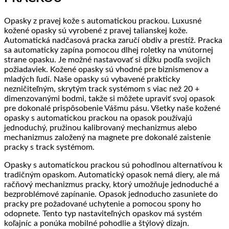
Opasky z pravej kože s automatickou prackou. Luxusné
kožené opasky sú vyrobené z pravej talianskej kože.
Automatická nadčasová pracka zaručí obdiv a prestíž. Pracka
sa automaticky zapína pomocou dlhej roletky na vnútornej
strane opasku. Je možné nastavovať si dĺžku podľa svojich
požiadaviek. Kožené opasky sú vhodné pre biznismenov a
mladých ľudí. Naše opasky sú vybavené prakticky
nezničiteľným, skrytým track systémom s viac než 20 +
dimenzovanými bodmi, takže si môžete upraviť svoj opasok
pre dokonalé prispôsobenie Vášmu pásu. Všetky naše kožené
opasky s automatickou prackou na opasok používajú
jednoduchý, pružinou kalibrovaný mechanizmus alebo
mechanizmus založený na magnete pre dokonalé zaistenie
pracky s track systémom.
Opasky s automatickou prackou sú pohodlnou alternatívou k
tradičným opaskom. Automatický opasok nemá diery, ale má
račňový mechanizmus pracky, ktorý umožňuje jednoduché a
bezproblémové zapínanie. Opasok jednoducho zasuniete do
pracky pre požadované uchytenie a pomocou spony ho
odopnete. Tento typ nastaviteľných opaskov má systém
koľajníc a ponúka mobilné pohodlie a štýlový dizajn.