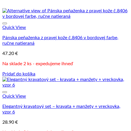
Quick View
Pánska peňaženka z pravej kože č.8406 v bordovej farbe,
ručne natieraná
47.20
€
Na sklade 2 ks - expedujeme ihneď
Pridať do košíka
Quick View
Elegantný kravatový set – kravata + manžety + vreckovka,
vzor 6
28.90
€