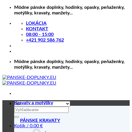
Skip
Módne pánske doplnky, hodinky, opasky, peňaženky,
to
motýliky, kravaty, manžety...
content
LOKÁCIA
KONTAKT
08:00 - 15:00
+421 902 586 762
Módne pánske doplnky, hodinky, opasky, peňaženky,
motýliky, kravaty, manžety...
Kravaty a motýliky
Hľadať:
PÁNSKE KRAVATY
Košík /
0.00
€