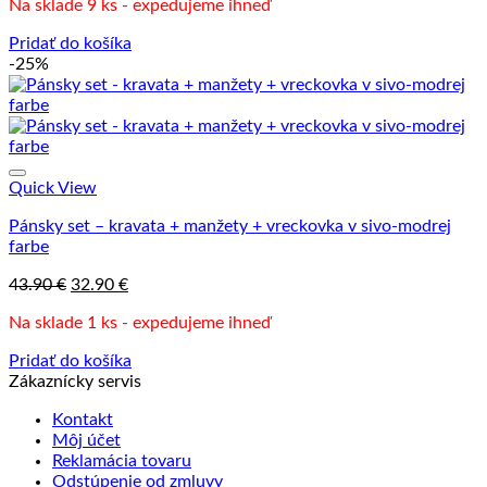
Na sklade 9 ks - expedujeme ihneď
Pridať do košíka
-25%
Quick View
Pánsky set – kravata + manžety + vreckovka v sivo-modrej
farbe
Pôvodná
Aktuálna
43.90
€
32.90
€
cena
cena
Na sklade 1 ks - expedujeme ihneď
bola:
je:
43.90 €.
32.90 €.
Pridať do košíka
Zákaznícky servis
Kontakt
Môj účet
Reklamácia tovaru
Odstúpenie od zmluvy