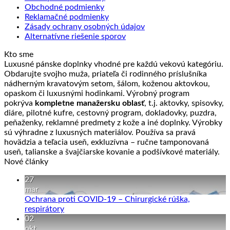
Obchodné podmienky
Reklamačné podmienky
Zásady ochrany osobných údajov
Alternatívne riešenie sporov
Kto sme
Luxusné pánske doplnky vhodné pre každú vekovú kategóriu.
Obdarujte svojho muža, priateľa či rodinného príslušníka
nádherným kravatovým setom, šálom, koženou aktovkou,
opaskom či luxusnými hodinkami. Výrobný program
pokrýva
kompletne manažersku oblasť
, t.j. aktovky, spisovky,
diáre, pilotné kufre, cestovný program, dokladovky, puzdra,
peňaženky, reklamné predmety z kože a iné doplnky. Výrobky
sú výhradne z luxusných materiálov. Používa sa pravá
hovädzia a teľacia useň, exkluzívna – ručne tamponovaná
useň, talianske a švajčiarske kovanie a podšívkové materiály.
Nové články
27
mar
Ochrana proti COVID-19 – Chirurgické rúška,
Žiadne
respirátory
komentáre
02
na
okt