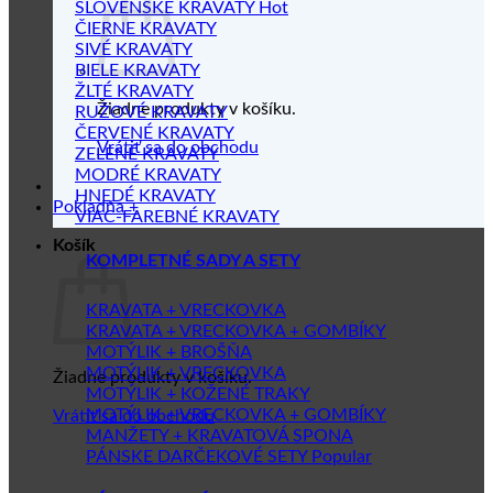
SLOVENSKÉ KRAVATY
ČIERNE KRAVATY
SIVÉ KRAVATY
BIELE KRAVATY
ŽLTÉ KRAVATY
Žiadne produkty v košíku.
RUŽOVÉ KRAVATY
ČERVENÉ KRAVATY
Vrátiť sa do obchodu
ZELENÉ KRAVATY
MODRÉ KRAVATY
HNEDÉ KRAVATY
Pokladňa
+
VIAC-FAREBNÉ KRAVATY
Košík
KOMPLETNÉ SADY A SETY
KRAVATA + VRECKOVKA
KRAVATA + VRECKOVKA + GOMBÍKY
MOTÝLIK + BROŠŇA
MOTÝLIK + VRECKOVKA
Žiadne produkty v košíku.
MOTÝLIK + KOŽENÉ TRAKY
MOTÝLIK + VRECKOVKA + GOMBÍKY
Vrátiť sa do obchodu
MANŽETY + KRAVATOVÁ SPONA
PÁNSKE DARČEKOVÉ SETY