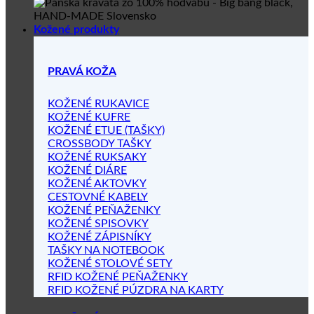
Kožené produkty
PRAVÁ KOŽA
KOŽENÉ RUKAVICE
KOŽENÉ KUFRE
KOŽENÉ ETUE (TAŠKY)
CROSSBODY TAŠKY
KOŽENÉ RUKSAKY
KOŽENÉ DIÁRE
KOŽENÉ AKTOVKY
CESTOVNÉ KABELY
KOŽENÉ PEŇAŽENKY
KOŽENÉ SPISOVKY
KOŽENÉ ZÁPISNÍKY
TAŠKY NA NOTEBOOK
KOŽENÉ STOLOVÉ SETY
RFID KOŽENÉ PEŇAŽENKY
RFID KOŽENÉ PÚZDRA NA KARTY