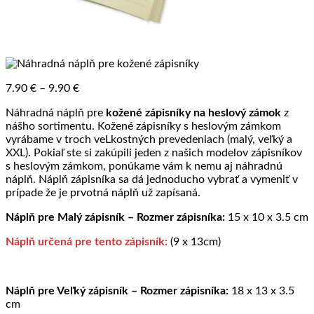
Price
7.90
€
–
9.90
€
range:
Náhradná náplň pre
kožené zápisníky na heslový zámok
z
7.90 €
nášho sortimentu. Kožené zápisníky s heslovým zámkom
through
vyrábame v troch veLkostných prevedeniach (malý, veľký a
9.90 €
XXL). Pokiaľ ste si zakúpili jeden z našich modelov zápisníkov
s heslovým zámkom, ponúkame vám k nemu aj náhradnú
náplň. Náplň zápisníka sa dá jednoducho vybrať a vymeniť v
prípade že je prvotná náplň už zapísaná.
Náplň pre Malý zápisník – Rozmer zápisníka:
15 x 10 x 3.5 cm
Náplň určená pre tento zápisník:
(9 x 13cm)
Náplň pre Veľký zápisník – Rozmer zápisníka:
18 x 13 x 3.5
cm