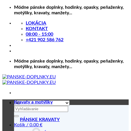
Skip
Módne pánske doplnky, hodinky, opasky, peňaženky,
to
motýliky, kravaty, manžety...
content
LOKÁCIA
KONTAKT
08:00 - 15:00
+421 902 586 762
Módne pánske doplnky, hodinky, opasky, peňaženky,
motýliky, kravaty, manžety...
Kravaty a motýliky
Hľadať:
PÁNSKE KRAVATY
Košík /
0.00
€