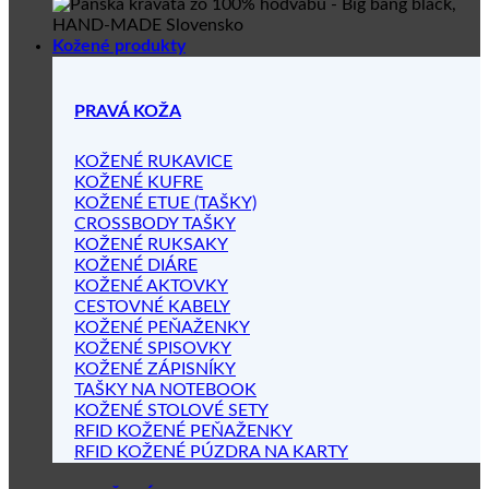
Kožené produkty
PRAVÁ KOŽA
KOŽENÉ RUKAVICE
KOŽENÉ KUFRE
KOŽENÉ ETUE (TAŠKY)
CROSSBODY TAŠKY
KOŽENÉ RUKSAKY
KOŽENÉ DIÁRE
KOŽENÉ AKTOVKY
CESTOVNÉ KABELY
KOŽENÉ PEŇAŽENKY
KOŽENÉ SPISOVKY
KOŽENÉ ZÁPISNÍKY
TAŠKY NA NOTEBOOK
KOŽENÉ STOLOVÉ SETY
RFID KOŽENÉ PEŇAŽENKY
RFID KOŽENÉ PÚZDRA NA KARTY