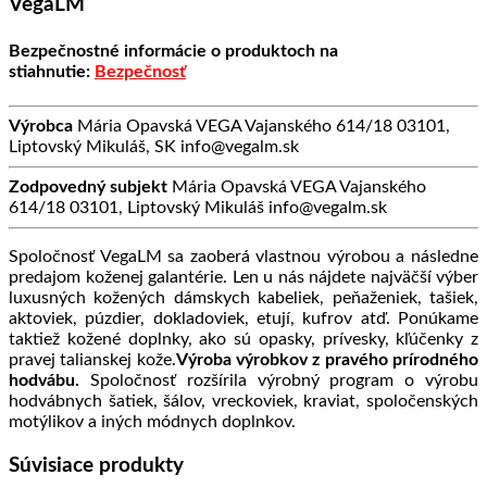
VegaLM
Bezpečnostné informácie o produktoch na
stiahnutie:
Bezpečnosť
Výrobca
Mária Opavská VEGA Vajanského 614/18 03101,
Liptovský Mikuláš, SK info@vegalm.sk
Zodpovedný subjekt
Mária Opavská VEGA Vajanského
614/18 03101, Liptovský Mikuláš info@vegalm.sk
Spoločnosť VegaLM sa zaoberá vlastnou výrobou a následne
predajom koženej galantérie. Len u nás nájdete najväčší výber
luxusných kožených dámskych kabeliek, peňaženiek, tašiek,
aktoviek, púzdier, dokladoviek, etují, kufrov atď. Ponúkame
taktiež kožené doplnky, ako sú opasky, prívesky, kľúčenky z
pravej talianskej kože.
Výroba výrobkov z pravého prírodného
hodvábu.
Spoločnosť rozšírila výrobný program o výrobu
hodvábnych šatiek, šálov, vreckoviek, kraviat, spoločenských
motýlikov a iných módnych doplnkov.
Súvisiace produkty