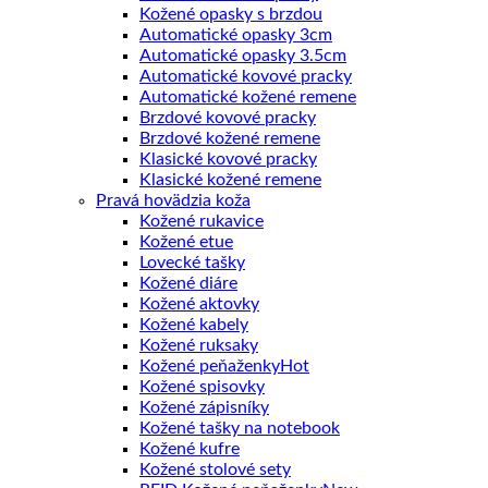
Kožené opasky s brzdou
Automatické opasky 3cm
Automatické opasky 3.5cm
Automatické kovové pracky
Automatické kožené remene
Brzdové kovové pracky
Brzdové kožené remene
Klasické kovové pracky
Klasické kožené remene
Pravá hovädzia koža
Kožené rukavice
Kožené etue
Lovecké tašky
Kožené diáre
Kožené aktovky
Kožené kabely
Kožené ruksaky
Kožené peňaženky
Kožené spisovky
Kožené zápisníky
Kožené tašky na notebook
Kožené kufre
Kožené stolové sety