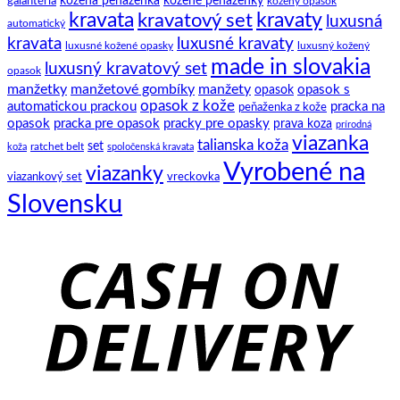
galantéria
kožená peňaženka
kožené peňaženky
kožený opasok
kravata
kravatový set
kravaty
luxusná
automatický
kravata
luxusné kravaty
luxusné kožené opasky
luxusný kožený
made in slovakia
luxusný kravatový set
opasok
manžetky
manžetové gombíky
manžety
opasok s
opasok
opasok z kože
automatickou prackou
pracka na
peňaženka z kože
opasok
pracka pre opasok
pracky pre opasky
prava koza
prírodná
viazanka
talianska koža
set
ratchet belt
koža
spoločenská kravata
Vyrobené na
viazanky
viazankový set
vreckovka
Slovensku
C
D