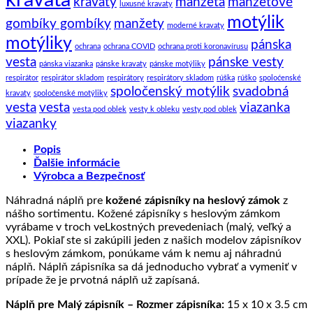
kravaty
manžeta
manžetové
luxusné kravaty
motýlik
gombíky gombíky
manžety
moderné kravaty
motýliky
pánska
ochrana
ochrana COVID
ochrana proti koronavírusu
vesta
pánske vesty
pánska viazanka
pánske kravaty
pánske motýliky
respirátor
respirátor skladom
respirátory
respirátory skladom
rúška
rúško
spoloćenské
spoločenský motýlik
svadobná
kravaty
spoločenské motýliky
vesta
vesta
viazanka
vesta pod oblek
vesty k obleku
vesty pod oblek
viazanky
Popis
Ďalšie informácie
Výrobca a Bezpečnosť
Náhradná náplň pre
kožené zápisníky na heslový zámok
z
nášho sortimentu. Kožené zápisníky s heslovým zámkom
vyrábame v troch veLkostných prevedeniach (malý, veľký a
XXL). Pokiaľ ste si zakúpili jeden z našich modelov zápisníkov
s heslovým zámkom, ponúkame vám k nemu aj náhradnú
náplň. Náplň zápisníka sa dá jednoducho vybrať a vymeniť v
prípade že je prvotná náplň už zapísaná.
Náplň pre Malý zápisník – Rozmer zápisníka:
15 x 10 x 3.5 cm