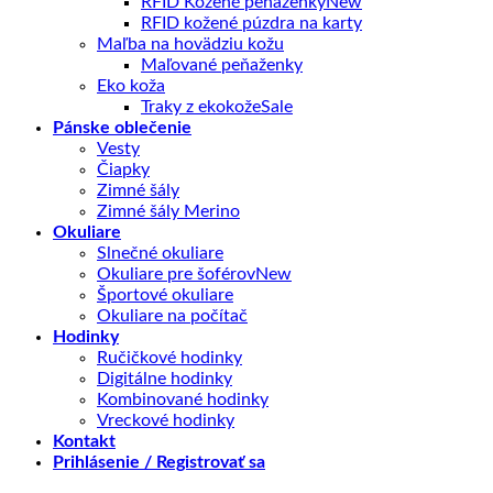
RFID Kožené peňaženky
RFID kožené púzdra na karty
Maľba na hovädziu kožu
Maľované peňaženky
Eko koža
Traky z ekokože
Pánske oblečenie
Vesty
Čiapky
Zimné šály
Zimné šály Merino
Okuliare
Slnečné okuliare
Okuliare pre šoférov
Športové okuliare
Okuliare na počítač
Hodinky
Ručičkové hodinky
Digitálne hodinky
Kombinované hodinky
Vreckové hodinky
Kontakt
Prihlásenie / Registrovať sa