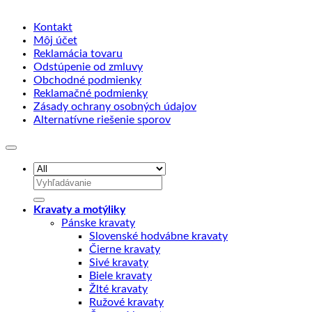
Kontakt
Môj účet
Reklamácia tovaru
Odstúpenie od zmluvy
Obchodné podmienky
Reklamačné podmienky
Zásady ochrany osobných údajov
Alternatívne riešenie sporov
Hľadať:
Kravaty a motýliky
Pánske kravaty
Slovenské hodvábne kravaty
Čierne kravaty
Sivé kravaty
Biele kravaty
Žlté kravaty
Ružové kravaty