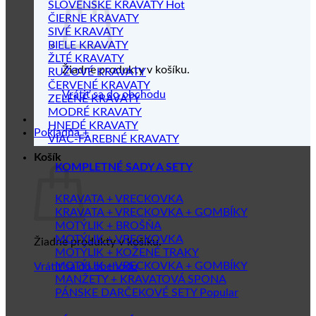
SLOVENSKÉ KRAVATY
ČIERNE KRAVATY
SIVÉ KRAVATY
BIELE KRAVATY
ŽLTÉ KRAVATY
Žiadne produkty v košíku.
RUŽOVÉ KRAVATY
ČERVENÉ KRAVATY
Vrátiť sa do obchodu
ZELENÉ KRAVATY
MODRÉ KRAVATY
HNEDÉ KRAVATY
Pokladňa
+
VIAC-FAREBNÉ KRAVATY
Košík
KOMPLETNÉ SADY A SETY
KRAVATA + VRECKOVKA
KRAVATA + VRECKOVKA + GOMBÍKY
MOTÝLIK + BROŠŇA
MOTÝLIK + VRECKOVKA
Žiadne produkty v košíku.
MOTÝLIK + KOŽENÉ TRAKY
MOTÝLIK + VRECKOVKA + GOMBÍKY
Vrátiť sa do obchodu
MANŽETY + KRAVATOVÁ SPONA
PÁNSKE DARČEKOVÉ SETY