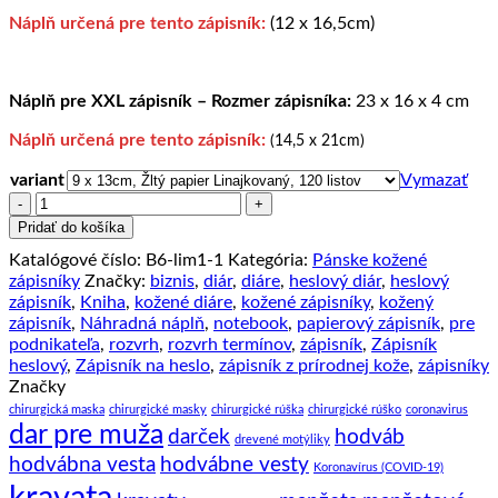
Náplň určená pre tento zápisník:
(12 x 16,5cm)
Náplň pre XXL zápisník – Rozmer zápisníka:
23 x 16 x 4 cm
Náplň určená pre tento zápisník:
(14,5 x 21cm)
variant
Vymazať
množstvo
Náhradná
Pridať do košíka
náplň
Katalógové číslo:
B6-lim1-1
Kategória:
Pánske kožené
pre
zápisníky
Značky:
biznis
,
diár
,
diáre
,
heslový diár
,
heslový
kožené
zápisník
,
Kniha
,
kožené diáre
,
kožené zápisníky
,
kožený
zápisníky
zápisník
,
Náhradná náplň
,
notebook
,
papierový zápisník
,
pre
podnikateľa
,
rozvrh
,
rozvrh termínov
,
zápisník
,
Zápisník
heslový
,
Zápisník na heslo
,
zápisník z prírodnej kože
,
zápisníky
Značky
chirurgická maska
chirurgické masky
chirurgické rúška
chirurgické rúško
coronavirus
dar pre muža
darček
hodváb
drevené motýliky
hodvábna vesta
hodvábne vesty
Koronavírus (COVID-19)
kravata