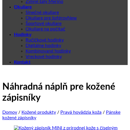
Zimné šály Merino
Okuliare
Slnečné okuliare
Okuliare pre šoférov
Športové okuliare
Okuliare na počítač
Hodinky
Ručičkové hodinky
Digitálne hodinky
Kombinované hodinky
Vreckové hodinky
Kontakt
Náhradná náplň pre kožené
zápisníky
Domov
/
Kožené produkty
/
Pravá hovädzia koža
/
Pánske
kožené zápisníky