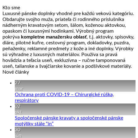
Kto sme
Luxusné pánske doplnky vhodné pre každú vekovú kategóriu.
Obdarujte svojho muža, priateľa či rodinného príslušníka
nádherným kravatovým setom, šálom, koženou aktovkou,
opaskom či luxusnými hodinkami. Výrobný program
pokrýva
kompletne manažersku oblasť
, t.j. aktovky, spisovky,
diáre, pilotné kufre, cestovný program, dokladovky, puzdra,
peňaženky, reklamné predmety z kože a iné doplnky. Výrobky
sú výhradne z luxusných materiálov. Používa sa pravá
hovädzia a teľacia useň, exkluzívna – ručne tamponovaná
useň, talianske a švajčiarske kovanie a podšívkové materiály.
Nové články
27
mar
Ochrana proti COVID-19 – Chirurgické rúška,
Žiadne
respirátory
komentáre
02
na
okt
Ochrana
Spoločenské pánske kravaty a spoločenské pánske
proti
Žiadne
motýliky stále “in”
COVID-
komentáre
30
19
na
jún