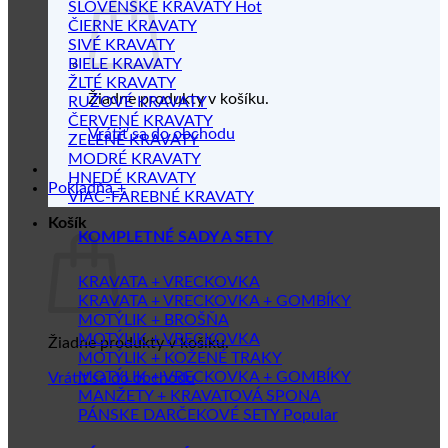
SLOVENSKÉ KRAVATY
ČIERNE KRAVATY
SIVÉ KRAVATY
BIELE KRAVATY
ŽLTÉ KRAVATY
Žiadne produkty v košíku.
RUŽOVÉ KRAVATY
ČERVENÉ KRAVATY
Vrátiť sa do obchodu
ZELENÉ KRAVATY
MODRÉ KRAVATY
HNEDÉ KRAVATY
Pokladňa
+
VIAC-FAREBNÉ KRAVATY
Košík
KOMPLETNÉ SADY A SETY
KRAVATA + VRECKOVKA
KRAVATA + VRECKOVKA + GOMBÍKY
MOTÝLIK + BROŠŇA
MOTÝLIK + VRECKOVKA
Žiadne produkty v košíku.
MOTÝLIK + KOŽENÉ TRAKY
MOTÝLIK + VRECKOVKA + GOMBÍKY
Vrátiť sa do obchodu
MANŽETY + KRAVATOVÁ SPONA
PÁNSKE DARČEKOVÉ SETY