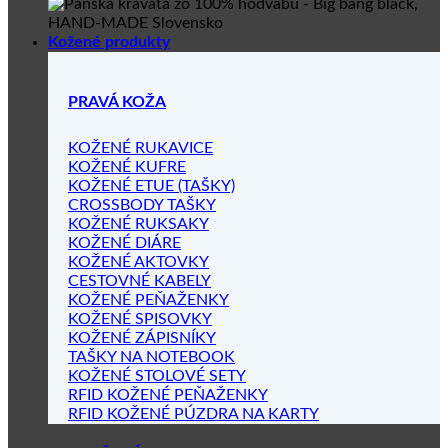
Kožené produkty
PRAVÁ KOŽA
KOŽENÉ RUKAVICE
KOŽENÉ KUFRE
KOŽENÉ ETUE (TAŠKY)
CROSSBODY TAŠKY
KOŽENÉ RUKSAKY
KOŽENÉ DIÁRE
KOŽENÉ AKTOVKY
CESTOVNÉ KABELY
KOŽENÉ PEŇAŽENKY
KOŽENÉ SPISOVKY
KOŽENÉ ZÁPISNÍKY
TAŠKY NA NOTEBOOK
KOŽENÉ STOLOVÉ SETY
RFID KOŽENÉ PEŇAŽENKY
RFID KOŽENÉ PÚZDRA NA KARTY