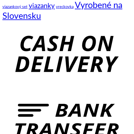
Vyrobené na
viazanky
viazankový set
vreckovka
Slovensku
C
D
B
T