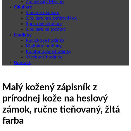
Zimné šály Merino
Okuliare
Slnečné okuliare
Okuliare pre šoférov
Športové okuliare
Okuliare na počítač
Hodinky
Ručičkové hodinky
Digitálne hodinky
Kombinované hodinky
Vreckové hodinky
Kontakt
Malý kožený zápisník z
prírodnej kože na heslový
zámok, ručne tieňovaný, žltá
farba