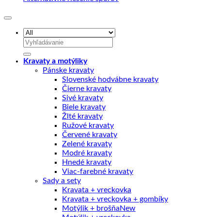
Hľadať:
Kravaty a motýliky
Pánske kravaty
Slovenské hodvábne kravaty
Čierne kravaty
Sivé kravaty
Biele kravaty
Žlté kravaty
Ružové kravaty
Červené kravaty
Zelené kravaty
Modré kravaty
Hnedé kravaty
Viac-farebné kravaty
Sady a sety
Kravata + vreckovka
Kravata + vreckovka + gombíky
Motýlik + brošňa