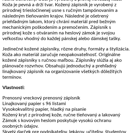
Koža je pevná a drží tvar. Kožený zápisník je vyrobený z
prírodnej triesločinenej usne s ručným tampónovaním a
následným tieňovaním krajov. Následné je ošetrený
priehľadným lakom, ktorý chráni materiál pred bežným
mechanickým poškodením a premočením. Zápisník s
prírodnej kože s otváraním na heslový zámok je svojou
veľkosťou vhodný do každej pánskej alebo dámskej tašky.
Jedinečné kožené zápisníky, rôzne druhy, formáty a štylizácia.
Koža ako materiál zaručuje neopakovateľnosť. Originálne
kožené zápisníky s ručnou maľbou. Zápisníky slúžia aj ako
plánovače rozvrhov. Obsahujú jednoduchý a prehľadný
linajkovaný zápisník na organizovanie všetkých dôležitých
termínov.
Vlastnosti:
Prenosný vreckový prenosný zápisník
Linajkovaný papier s 96 listami
Vysokokvalitný papier, hladký na písanie
Kožený kryt z prírodnej kože, ručne tieňovaný a lakovaný
Zámok s kovovým heslom poskytuje vysokú ochranu
osobných údajov.
Skvelý darček pre podnikateľov, lekárov, učiteľov, študentov