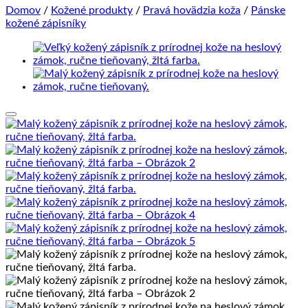
Domov
/
Kožené produkty
/
Pravá hovädzia koža
/
Pánske
kožené zápisníky