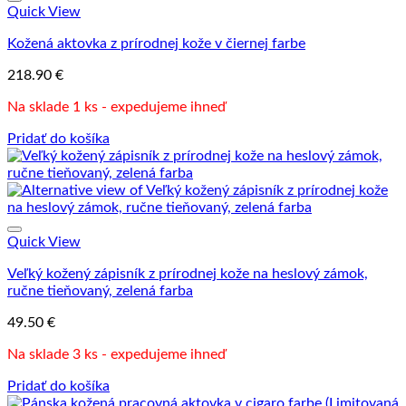
Quick View
Kožená aktovka z prírodnej kože v čiernej farbe
218.90
€
Na sklade 1 ks - expedujeme ihneď
Pridať do košíka
Quick View
Veľký kožený zápisník z prírodnej kože na heslový zámok,
ručne tieňovaný, zelená farba
49.50
€
Na sklade 3 ks - expedujeme ihneď
Pridať do košíka