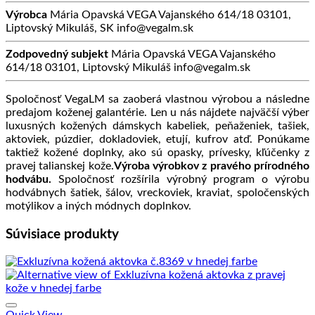
Výrobca
Mária Opavská VEGA Vajanského 614/18 03101,
Liptovský Mikuláš, SK info@vegalm.sk
Zodpovedný subjekt
Mária Opavská VEGA Vajanského
614/18 03101, Liptovský Mikuláš info@vegalm.sk
Spoločnosť VegaLM sa zaoberá vlastnou výrobou a následne
predajom koženej galantérie. Len u nás nájdete najväčší výber
luxusných kožených dámskych kabeliek, peňaženiek, tašiek,
aktoviek, púzdier, dokladoviek, etují, kufrov atď. Ponúkame
taktiež kožené doplnky, ako sú opasky, prívesky, kľúčenky z
pravej talianskej kože.
Výroba výrobkov z pravého prírodného
hodvábu.
Spoločnosť rozšírila výrobný program o výrobu
hodvábnych šatiek, šálov, vreckoviek, kraviat, spoločenských
motýlikov a iných módnych doplnkov.
Súvisiace produkty