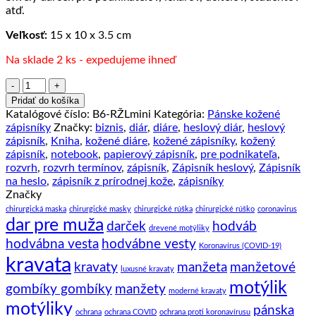
atď.
Veľkosť:
15 x 10 x 3.5 cm
Na sklade 2 ks - expedujeme ihneď
množstvo
Malý
Pridať do košíka
kožený
Katalógové číslo:
B6-RŽLmini
Kategória:
Pánske kožené
zápisník
zápisníky
Značky:
biznis
,
diár
,
diáre
,
heslový diár
,
heslový
z
zápisník
,
Kniha
,
kožené diáre
,
kožené zápisníky
,
kožený
prírodnej
zápisník
,
notebook
,
papierový zápisník
,
pre podnikateľa
,
kože
rozvrh
,
rozvrh termínov
,
zápisník
,
Zápisník heslový
,
Zápisník
na
na heslo
,
zápisník z prírodnej kože
,
zápisníky
heslový
Značky
zámok,
chirurgická maska
chirurgické masky
chirurgické rúška
chirurgické rúško
coronavirus
ručne
dar pre muža
darček
hodváb
drevené motýliky
tieňovaný,
hodvábna vesta
hodvábne vesty
žltá
Koronavírus (COVID-19)
farba
kravata
kravaty
manžeta
manžetové
luxusné kravaty
motýlik
gombíky gombíky
manžety
moderné kravaty
motýliky
pánska
ochrana
ochrana COVID
ochrana proti koronavírusu