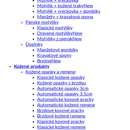
Motýlik + vreckovka
Motýlik + kožené traky
Motýlik + vreckovka + gombíky
Manžety + kravatová spona
Pánske motýliky
Klasické motýliky
Drevené motýliky
Motýliky z pierok
Doplnky
Manžetové gombíky
Kravatové spony
Brošne
Kožené produkty
Kožené opasky a remene
Klasické kožené opasky
Kožené opasky s brzdou
Automatické opasky 3cm
Automatické opasky 3.5cm
Automatické kovové pracky
Automatické kožené remene
Brzdové kovové pracky
Brzdové kožené remene
Klasické kovové pracky
Klasické kožené remene