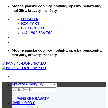
Skip
Módne pánske doplnky, hodinky, opasky, peňaženky,
to
motýliky, kravaty, manžety...
content
LOKÁCIA
KONTAKT
08:00 - 15:00
+421 902 586 762
Módne pánske doplnky, hodinky, opasky, peňaženky,
motýliky, kravaty, manžety...
Kravaty a motýliky
Hľadať:
PÁNSKE KRAVATY
Košík /
0.00
€