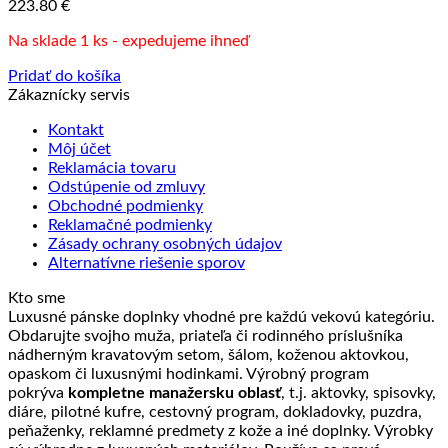
223.80
€
Na sklade 1 ks - expedujeme ihneď
Pridať do košíka
Zákaznícky servis
Kontakt
Môj účet
Reklamácia tovaru
Odstúpenie od zmluvy
Obchodné podmienky
Reklamačné podmienky
Zásady ochrany osobných údajov
Alternatívne riešenie sporov
Kto sme
Luxusné pánske doplnky vhodné pre každú vekovú kategóriu.
Obdarujte svojho muža, priateľa či rodinného príslušníka
nádherným kravatovým setom, šálom, koženou aktovkou,
opaskom či luxusnými hodinkami. Výrobný program
pokrýva
kompletne manažersku oblasť
, t.j. aktovky, spisovky,
diáre, pilotné kufre, cestovný program, dokladovky, puzdra,
peňaženky, reklamné predmety z kože a iné doplnky. Výrobky