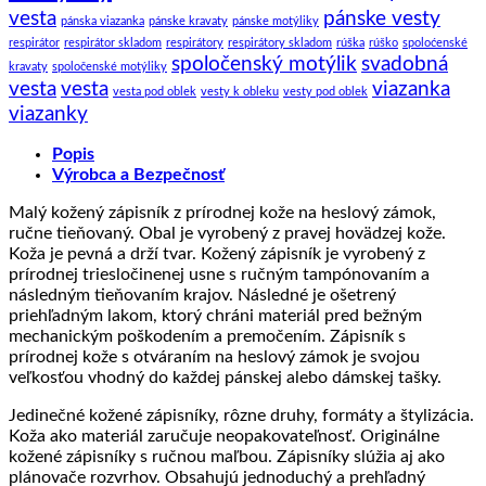
vesta
pánske vesty
pánska viazanka
pánske kravaty
pánske motýliky
respirátor
respirátor skladom
respirátory
respirátory skladom
rúška
rúško
spoloćenské
spoločenský motýlik
svadobná
kravaty
spoločenské motýliky
vesta
vesta
viazanka
vesta pod oblek
vesty k obleku
vesty pod oblek
viazanky
Popis
Výrobca a Bezpečnosť
Malý kožený zápisník z prírodnej kože na heslový zámok,
ručne tieňovaný. Obal je vyrobený z pravej hovädzej kože.
Koža je pevná a drží tvar. Kožený zápisník je vyrobený z
prírodnej triesločinenej usne s ručným tampónovaním a
následným tieňovaním krajov. Následné je ošetrený
priehľadným lakom, ktorý chráni materiál pred bežným
mechanickým poškodením a premočením. Zápisník s
prírodnej kože s otváraním na heslový zámok je svojou
veľkosťou vhodný do každej pánskej alebo dámskej tašky.
Jedinečné kožené zápisníky, rôzne druhy, formáty a štylizácia.
Koža ako materiál zaručuje neopakovateľnosť. Originálne
kožené zápisníky s ručnou maľbou. Zápisníky slúžia aj ako
plánovače rozvrhov. Obsahujú jednoduchý a prehľadný