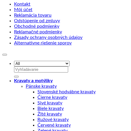
Kontakt
Môj účet
Reklamácia tovaru
Odstúpenie od zmluvy
Obchodné podmienky
Reklamačné podmienky
Zásady ochrany osobných údajov
Alternatívne riešenie sporov
Hľadať:
Kravaty a motýliky
Pánske kravaty
Slovenské hodvábne kravaty
Čierne kravaty
Sivé kravaty
Biele kravaty
Žlté kravaty
Ružové kravaty
Červené kravaty
Zelené kravaty