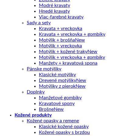
Modré kravaty
Hnedé kravaty
Viac-farebné kravaty
Sady a sety
Kravata + vreckovka
Kravata + vreckovka + gombíky
Motýlik + brošňa
Motýlik + vreckovka
Motýlik + kožené traky
Motýlik + vreckovka + gombíky
Manžety + kravatová spona
Pánske motýliky
Klasické motýliky
Drevené motýliky
Motýliky z pierok
Doplnky
Manžetové gombíky
Kravatové spony
Brošne
Kožené produkty
Kožené opasky a remene
Klasické kožené opasky
Kožené opasky s brzdou