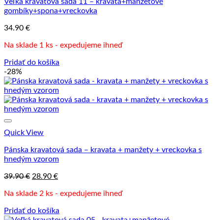
Veľká kravatová sada 11 – kravata+manžetové
gombíky+spona+vreckovka
34.90
€
Na sklade 1 ks - expedujeme ihneď
Pridať do košíka
-28%
Quick View
Pánska kravatová sada – kravata + manžety + vreckovka s
hnedým vzorom
Pôvodná
Aktuálna
39.90
€
28.90
€
cena
cena
Na sklade 2 ks - expedujeme ihneď
bola:
je:
39.90 €.
28.90 €.
Pridať do košíka