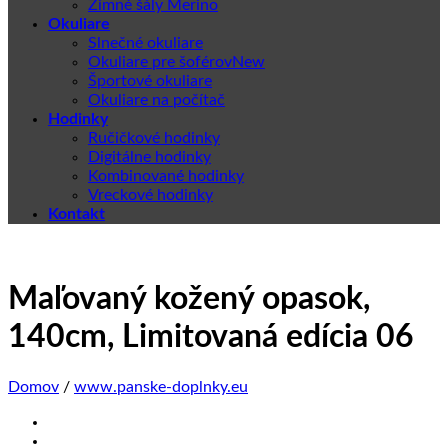
Zimné šály Merino
Okuliare
Slnečné okuliare
Okuliare pre šoférov
Športové okuliare
Okuliare na počítač
Hodinky
Ručičkové hodinky
Digitálne hodinky
Kombinované hodinky
Vreckové hodinky
Kontakt
Maľovaný kožený opasok,
140cm, Limitovaná edícia 06
Domov
/
www.panske-doplnky.eu