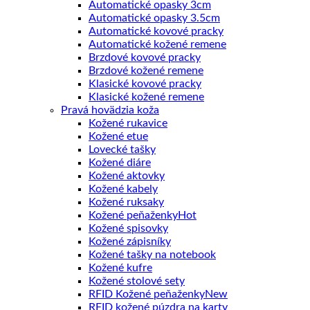
Automatické opasky 3cm
Automatické opasky 3.5cm
Automatické kovové pracky
Automatické kožené remene
Brzdové kovové pracky
Brzdové kožené remene
Klasické kovové pracky
Klasické kožené remene
Pravá hovädzia koža
Kožené rukavice
Kožené etue
Lovecké tašky
Kožené diáre
Kožené aktovky
Kožené kabely
Kožené ruksaky
Kožené peňaženky
Kožené spisovky
Kožené zápisníky
Kožené tašky na notebook
Kožené kufre
Kožené stolové sety
RFID Kožené peňaženky
RFID kožené púzdra na karty