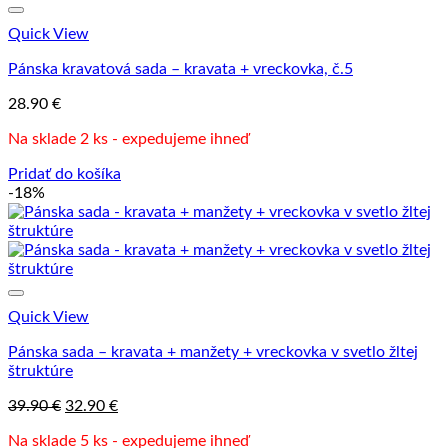
Quick View
Pánska kravatová sada – kravata + vreckovka, č.5
28.90
€
Na sklade 2 ks - expedujeme ihneď
Pridať do košíka
-18%
Quick View
Pánska sada – kravata + manžety + vreckovka v svetlo žltej
štruktúre
Pôvodná
Aktuálna
39.90
€
32.90
€
cena
cena
Na sklade 5 ks - expedujeme ihneď
bola:
je: