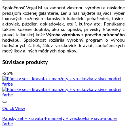
Spoločnosť VegaLM sa zaoberá vlastnou výrobou a následne
predajom koženej galantérie. Len u nás nájdete najväčší výber
luxusných kožených dámskych kabeliek, peňaženiek, tašiek,
aktoviek, púzdier, dokladoviek, etují, kufrov atď. Ponúkame
taktiež kožené doplnky, ako sú opasky, prívesky, kľúčenky z
pravej talianskej kože.
Výroba výrobkov z pravého prírodného
hodvábu.
Spoločnosť rozšírila výrobný program o výrobu
hodvábnych šatiek, šálov, vreckoviek, kraviat, spoločenských
motýlikov a iných módnych doplnkov.
Súvisiace produkty
-25%
Quick View
Pánsky set – kravata + manžety + vreckovka v sivo-modrej
farbe