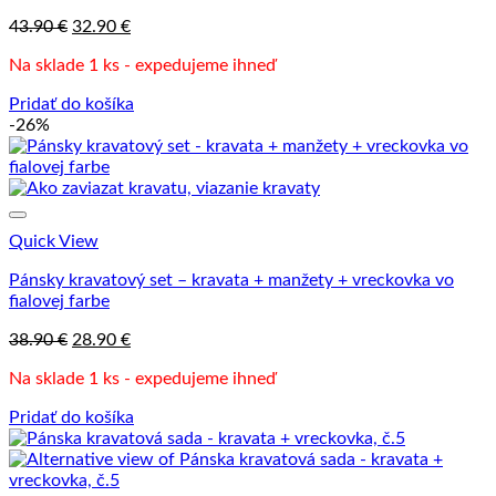
Pôvodná
Aktuálna
43.90
€
32.90
€
cena
cena
Na sklade 1 ks - expedujeme ihneď
bola:
je:
43.90 €.
32.90 €.
Pridať do košíka
-26%
Quick View
Pánsky kravatový set – kravata + manžety + vreckovka vo
fialovej farbe
Pôvodná
Aktuálna
38.90
€
28.90
€
cena
cena
Na sklade 1 ks - expedujeme ihneď
bola:
je:
38.90 €.
28.90 €.
Pridať do košíka