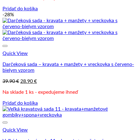
39.90 €.
32.90 €.
Pridať do košíka
-28%
Quick View
Darčeková sada – kravata + manžety + vreckovka s červeno-
bielym vzorom
Pôvodná
Aktuálna
39.90
€
28.90
€
cena
cena
Na sklade 1 ks - expedujeme ihneď
bola:
je:
39.90 €.
28.90 €.
Pridať do košíka
Quick View