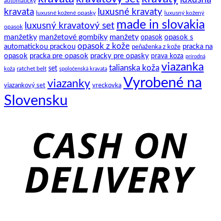
automatický
kravata
luxusné kravaty
luxusné kožené opasky
luxusný kožený
made in slovakia
luxusný kravatový set
opasok
manžetky
manžetové gombíky
manžety
opasok s
opasok
opasok z kože
automatickou prackou
pracka na
peňaženka z kože
opasok
pracka pre opasok
pracky pre opasky
prava koza
prírodná
viazanka
talianska koža
set
ratchet belt
koža
spoločenská kravata
Vyrobené na
viazanky
viazankový set
vreckovka
Slovensku
C
D