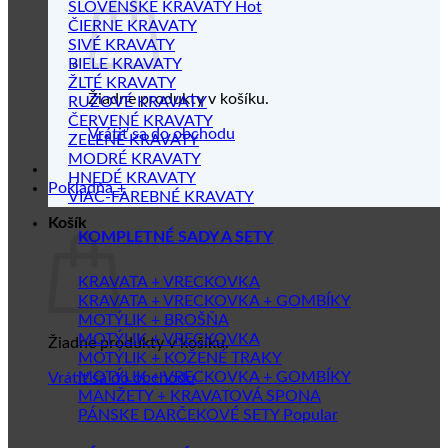
SLOVENSKÉ KRAVATY
ČIERNE KRAVATY
SIVÉ KRAVATY
BIELE KRAVATY
ŽLTÉ KRAVATY
Žiadne produkty v košíku.
RUŽOVÉ KRAVATY
ČERVENÉ KRAVATY
Vrátiť sa do obchodu
ZELENÉ KRAVATY
MODRÉ KRAVATY
HNEDÉ KRAVATY
Pokladňa
+
VIAC-FAREBNÉ KRAVATY
Košík
KOMPLETNÉ SADY A SETY
KRAVATA + VRECKOVKA
KRAVATA + VRECKOVKA + GOMBÍKY
MOTÝLIK + BROŠŇA
MOTÝLIK + VRECKOVKA
Žiadne produkty v košíku.
MOTÝLIK + KOŽENÉ TRAKY
MOTÝLIK + VRECKOVKA + GOMBÍKY
Vrátiť sa do obchodu
MANŽETY + KRAVATOVÁ SPONA
PÁNSKE DARČEKOVÉ SETY