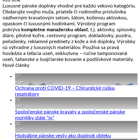
Kto sme
Luxusné pánske doplnky vhodné pre každú vekovú kategóriu.
Obdarujte svojho muža, priateľa či rodinného príslušníka
nádherným kravatovým setom, šálom, koženou aktovkou,
opaskom či luxusnými hodinkami. Výrobný program
pokrýva
kompletne manažersku oblasť
, t.j. aktovky, spisovky,
diáre, pilotné kufre, cestovný program, dokladovky, puzdra,
peňaženky, reklamné predmety z kože a iné doplnky. Výrobky
sú výhradne z luxusných materiálov. Používa sa pravá
hovädzia a teľacia useň, exkluzívna – ručne tamponovaná
useň, talianske a švajčiarske kovanie a podšívkové materiály.
Nové články
27
mar
Ochrana proti COVID-19 – Chirurgické rúška,
Žiadne
respirátory
komentáre
02
na
okt
Ochrana
Spoločenské pánske kravaty a spoločenské pánske
proti
Žiadne
motýliky stále “in”
COVID-
komentáre
30
19
na
jún
–
Spoločenské
Žiadne
Hodvábne pánske vesty ako doplnok obleku