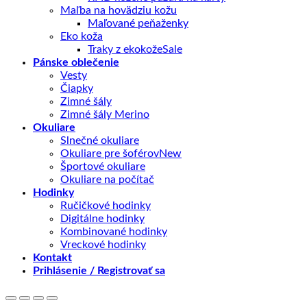
Maľba na hovädziu kožu
Maľované peňaženky
Eko koža
Traky z ekokože
Pánske oblečenie
Vesty
Čiapky
Zimné šály
Zimné šály Merino
Okuliare
Slnečné okuliare
Okuliare pre šoférov
Športové okuliare
Okuliare na počítač
Hodinky
Ručičkové hodinky
Digitálne hodinky
Kombinované hodinky
Vreckové hodinky
Kontakt
Prihlásenie / Registrovať sa