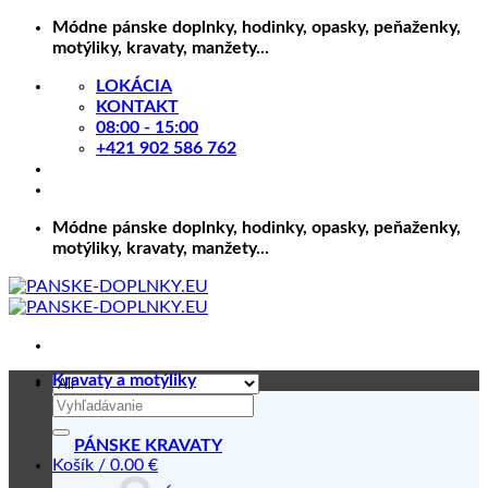
Skip
Módne pánske doplnky, hodinky, opasky, peňaženky,
to
motýliky, kravaty, manžety...
content
LOKÁCIA
KONTAKT
08:00 - 15:00
+421 902 586 762
Módne pánske doplnky, hodinky, opasky, peňaženky,
motýliky, kravaty, manžety...
Kravaty a motýliky
Hľadať:
PÁNSKE KRAVATY
Košík /
0.00
€