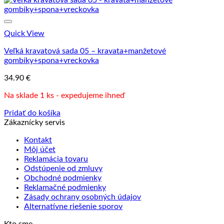
Quick View
Veľká kravatová sada 05 – kravata+manžetové
gombíky+spona+vreckovka
34.90
€
Na sklade 1 ks - expedujeme ihneď
Pridať do košíka
Zákaznícky servis
Kontakt
Môj účet
Reklamácia tovaru
Odstúpenie od zmluvy
Obchodné podmienky
Reklamačné podmienky
Zásady ochrany osobných údajov
Alternatívne riešenie sporov