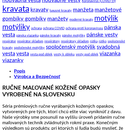
hodvábna vesta
hodvábne vesty
Koronavírus (COVID-19)
kravata
kravaty
manžeta
manžetové
luxusné kravaty
motýlik
gombíky gombíky
manžety
moderné kravaty
motýliky
pánska
ochrana
ochrana COVID
ochrana proti koronavírusu
vesta
pánske vesty
pánska viazanka
pánske kravaty
pánske motýliky
respirátor
respirátor skladom
respirátory
respirátory skladom
rúška
rúško
spoloćenské
spoločenský motýlik
svadobná
kravaty
spoločenské motýliky
vesta
vesta
viazanka
vesta pod oblek
vesty k obleku
vesty pod oblek
viazanky
Popis
Výrobca a Bezpečnosť
RUČNE MAĽOVANÉ KOŽENÉ OPASKY
VYROBENÉ NA SLOVENSKU
Séria prémiových ručne vyrábaných kožených opaskov,
vytvorených pre tých, ktorí chcú ešte viac vyniknúť z davu.
Naše výrobky sme posunuli na vyššiu úroveň pridaním ručne
maľovaných techník zvládnutých rokmi praxe. Konečným
výsledkom sú produkty, pri ktorých si ľudia budú myslieť, že