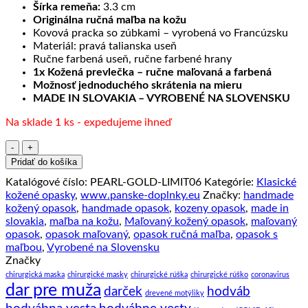
Šírka remeňa:
3.3 cm
Originálna ručná maľba na kožu
Kovová pracka so zúbkami – vyrobená vo Francúzsku
Materiál: pravá talianska useň
Ručne farbená useň, ručne farbené hrany
1x Kožená prevlečka – ručne maľovaná a farbená
Možnosť jednoduchého skrátenia na mieru
MADE IN SLOVAKIA – VYROBENÉ NA SLOVENSKU
Na sklade 1 ks - expedujeme ihneď
množstvo
Maľovaný
Pridať do košíka
kožený
Katalógové číslo:
PEARL-GOLD-LIMIT06
Kategórie:
Klasické
opasok,
kožené opasky
,
www.panske-doplnky.eu
Značky:
handmade
140cm,
kožený opasok
,
handmade opasok
,
kozeny opasok
,
made in
Limitovaná
slovakia
,
maľba na kožu
,
Maľovaný kožený opasok
,
maľovaný
edícia
opasok
,
opasok maľovaný
,
opasok ručná maľba
,
opasok s
06
maľbou
,
Vyrobené na Slovensku
Značky
chirurgická maska
chirurgické masky
chirurgické rúška
chirurgické rúško
coronavirus
dar pre muža
darček
hodváb
drevené motýliky