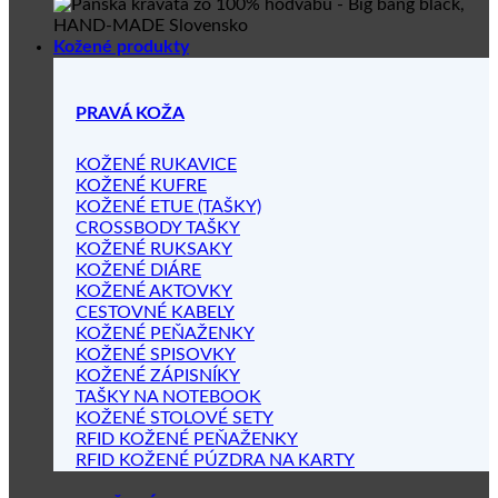
Kožené produkty
PRAVÁ KOŽA
KOŽENÉ RUKAVICE
KOŽENÉ KUFRE
KOŽENÉ ETUE (TAŠKY)
CROSSBODY TAŠKY
KOŽENÉ RUKSAKY
KOŽENÉ DIÁRE
KOŽENÉ AKTOVKY
CESTOVNÉ KABELY
KOŽENÉ PEŇAŽENKY
KOŽENÉ SPISOVKY
KOŽENÉ ZÁPISNÍKY
TAŠKY NA NOTEBOOK
KOŽENÉ STOLOVÉ SETY
RFID KOŽENÉ PEŇAŽENKY
RFID KOŽENÉ PÚZDRA NA KARTY