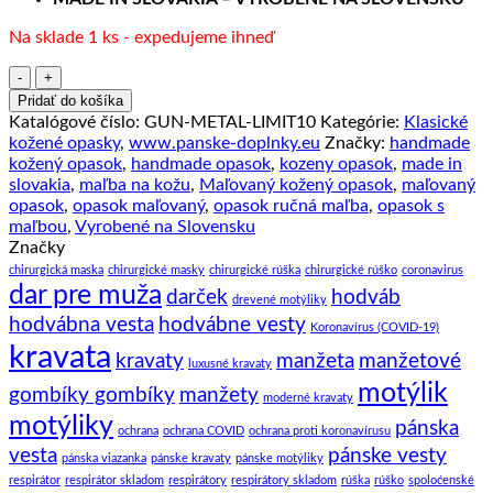
Na sklade 1 ks - expedujeme ihneď
množstvo
Maľovaný
Pridať do košíka
kožený
Katalógové číslo:
GUN-METAL-LIMIT10
Kategórie:
Klasické
opasok,
kožené opasky
,
www.panske-doplnky.eu
Značky:
handmade
128cm,
kožený opasok
,
handmade opasok
,
kozeny opasok
,
made in
Limitovaná
slovakia
,
maľba na kožu
,
Maľovaný kožený opasok
,
maľovaný
edícia
opasok
,
opasok maľovaný
,
opasok ručná maľba
,
opasok s
10
maľbou
,
Vyrobené na Slovensku
Značky
chirurgická maska
chirurgické masky
chirurgické rúška
chirurgické rúško
coronavirus
dar pre muža
darček
hodváb
drevené motýliky
hodvábna vesta
hodvábne vesty
Koronavírus (COVID-19)
kravata
kravaty
manžeta
manžetové
luxusné kravaty
motýlik
gombíky gombíky
manžety
moderné kravaty
motýliky
pánska
ochrana
ochrana COVID
ochrana proti koronavírusu
vesta
pánske vesty
pánska viazanka
pánske kravaty
pánske motýliky
respirátor
respirátor skladom
respirátory
respirátory skladom
rúška
rúško
spoloćenské