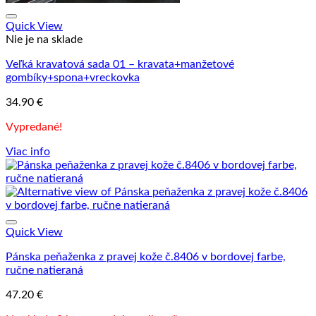
Quick View
Nie je na sklade
Veľká kravatová sada 01 – kravata+manžetové
gombíky+spona+vreckovka
34.90
€
Vypredané!
Viac info
Quick View
Pánska peňaženka z pravej kože č.8406 v bordovej farbe,
ručne natieraná
47.20
€