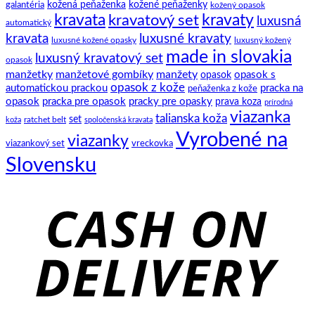
motýlik
galantéria
kožená peňaženka
kožené peňaženky
kožený opasok
kravata
kravatový set
kravaty
luxusná
automatický
kravata
luxusné kravaty
luxusné kožené opasky
luxusný kožený
made in slovakia
luxusný kravatový set
opasok
manžetky
manžetové gombíky
manžety
opasok s
opasok
opasok z kože
automatickou prackou
pracka na
peňaženka z kože
opasok
pracka pre opasok
pracky pre opasky
prava koza
prírodná
viazanka
talianska koža
set
ratchet belt
koža
spoločenská kravata
Vyrobené na
viazanky
viazankový set
vreckovka
Slovensku
C
D