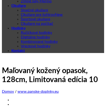
Zimné šály Merino
Okuliare
Slnečné okuliare
Okuliare pre šoférov
Športové okuliare
Okuliare na počítač
Hodinky
Ručičkové hodinky
Digitálne hodinky
Kombinované hodinky
Vreckové hodinky
Kontakt
Maľovaný kožený opasok,
128cm, Limitovaná edícia 10
Domov
/
www.panske-doplnky.eu