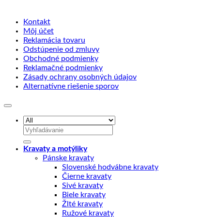
Kontakt
Môj účet
Reklamácia tovaru
Odstúpenie od zmluvy
Obchodné podmienky
Reklamačné podmienky
Zásady ochrany osobných údajov
Alternatívne riešenie sporov
Hľadať:
Kravaty a motýliky
Pánske kravaty
Slovenské hodvábne kravaty
Čierne kravaty
Sivé kravaty
Biele kravaty
Žlté kravaty
Ružové kravaty