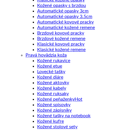
Klasické kožené opasky
Kožené opasky s brzdou
Automatické opasky 3cm
Automatické opasky 3.5cm
Automatické kovové pracky
Automatické kožené remene
Brzdové kovové pracky
Brzdové kožené remene
Klasické kovové pracky
Klasické kožené remene
Pravá hovädzia koža
Kožené rukavice
Kožené etue
Lovecké tašky
Kožené diáre
Kožené aktovky
Kožené kabely
Kožené ruksaky
Kožené peňaženky
Kožené spisovky
Kožené zápisníky
Kožené tašky na notebook
Kožené kufre
Kožené stolové sety