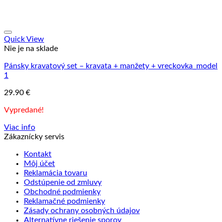
Quick View
Nie je na sklade
Pánsky kravatový set – kravata + manžety + vreckovka_model
1
29.90
€
Vypredané!
Viac info
Zákaznícky servis
Kontakt
Môj účet
Reklamácia tovaru
Odstúpenie od zmluvy
Obchodné podmienky
Reklamačné podmienky
Zásady ochrany osobných údajov
Alternatívne riešenie sporov