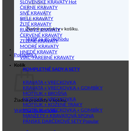
SLOVENSKÉ KRAVATY
ČIERNE KRAVATY
SIVÉ KRAVATY
BIELE KRAVATY
ŽLTÉ KRAVATY
Žiadne produkty v košíku.
RUŽOVÉ KRAVATY
ČERVENÉ KRAVATY
Vrátiť sa do obchodu
ZELENÉ KRAVATY
MODRÉ KRAVATY
HNEDÉ KRAVATY
Pokladňa
+
VIAC-FAREBNÉ KRAVATY
Košík
KOMPLETNÉ SADY A SETY
KRAVATA + VRECKOVKA
KRAVATA + VRECKOVKA + GOMBÍKY
MOTÝLIK + BROŠŇA
MOTÝLIK + VRECKOVKA
Žiadne produkty v košíku.
MOTÝLIK + KOŽENÉ TRAKY
MOTÝLIK + VRECKOVKA + GOMBÍKY
Vrátiť sa do obchodu
MANŽETY + KRAVATOVÁ SPONA
PÁNSKE DARČEKOVÉ SETY