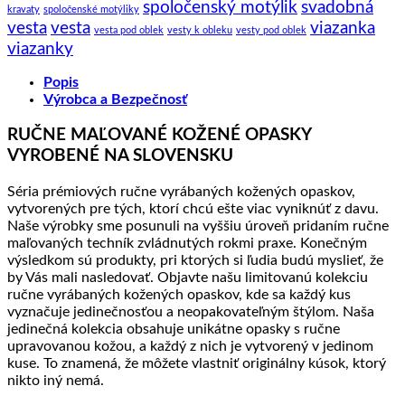
spoločenský motýlik
svadobná
kravaty
spoločenské motýliky
vesta
vesta
viazanka
vesta pod oblek
vesty k obleku
vesty pod oblek
viazanky
Popis
Výrobca a Bezpečnosť
RUČNE MAĽOVANÉ KOŽENÉ OPASKY
VYROBENÉ NA SLOVENSKU
Séria prémiových ručne vyrábaných kožených opaskov,
vytvorených pre tých, ktorí chcú ešte viac vyniknúť z davu.
Naše výrobky sme posunuli na vyššiu úroveň pridaním ručne
maľovaných techník zvládnutých rokmi praxe. Konečným
výsledkom sú produkty, pri ktorých si ľudia budú myslieť, že
by Vás mali nasledovať. Objavte našu limitovanú kolekciu
ručne vyrábaných kožených opaskov, kde sa každý kus
vyznačuje jedinečnosťou a neopakovateľným štýlom. Naša
jedinečná kolekcia obsahuje unikátne opasky s ručne
upravovanou kožou, a každý z nich je vytvorený v jedinom
kuse. To znamená, že môžete vlastniť originálny kúsok, ktorý
nikto iný nemá.