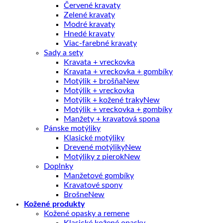
Červené kravaty
Zelené kravaty
Modré kravaty
Hnedé kravaty
Viac-farebné kravaty
Sady a sety
Kravata + vreckovka
Kravata + vreckovka + gombíky
Motýlik + brošňa
Motýlik + vreckovka
Motýlik + kožené traky
Motýlik + vreckovka + gombíky
Manžety + kravatová spona
Pánske motýliky
Klasické motýliky
Drevené motýliky
Motýliky z pierok
Doplnky
Manžetové gombíky
Kravatové spony
Brošne
Kožené produkty
Kožené opasky a remene