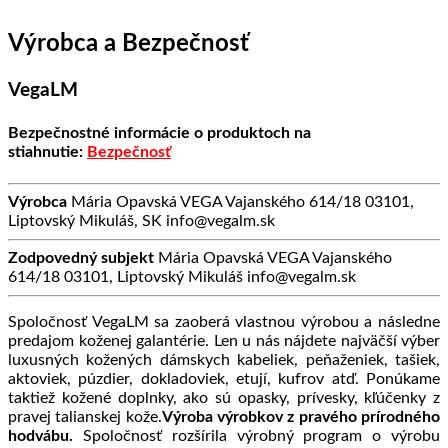
Výrobca a Bezpečnosť
VegaLM
Bezpečnostné informácie o produktoch na
stiahnutie:
Bezpečnosť
Výrobca
Mária Opavská VEGA Vajanského 614/18 03101,
Liptovský Mikuláš, SK info@vegalm.sk
Zodpovedný subjekt
Mária Opavská VEGA Vajanského
614/18 03101, Liptovský Mikuláš info@vegalm.sk
Spoločnosť VegaLM sa zaoberá vlastnou výrobou a následne
predajom koženej galantérie. Len u nás nájdete najväčší výber
luxusných kožených dámskych kabeliek, peňaženiek, tašiek,
aktoviek, púzdier, dokladoviek, etují, kufrov atď. Ponúkame
taktiež kožené doplnky, ako sú opasky, prívesky, kľúčenky z
pravej talianskej kože.
Výroba výrobkov z pravého prírodného
hodvábu.
Spoločnosť rozšírila výrobný program o výrobu