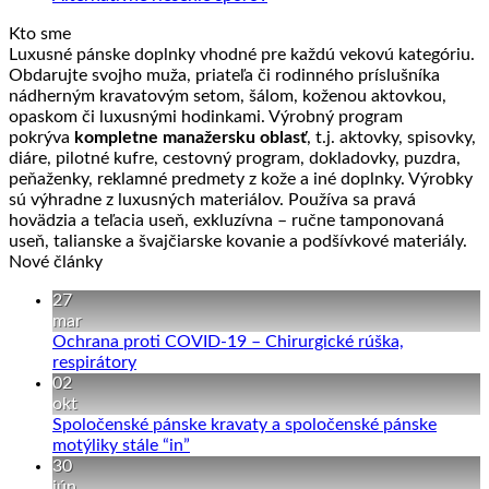
Kto sme
Luxusné pánske doplnky vhodné pre každú vekovú kategóriu.
Obdarujte svojho muža, priateľa či rodinného príslušníka
nádherným kravatovým setom, šálom, koženou aktovkou,
opaskom či luxusnými hodinkami. Výrobný program
pokrýva
kompletne manažersku oblasť
, t.j. aktovky, spisovky,
diáre, pilotné kufre, cestovný program, dokladovky, puzdra,
peňaženky, reklamné predmety z kože a iné doplnky. Výrobky
sú výhradne z luxusných materiálov. Používa sa pravá
hovädzia a teľacia useň, exkluzívna – ručne tamponovaná
useň, talianske a švajčiarske kovanie a podšívkové materiály.
Nové články
27
mar
Ochrana proti COVID-19 – Chirurgické rúška,
Žiadne
respirátory
komentáre
02
na
okt
Ochrana
Spoločenské pánske kravaty a spoločenské pánske
proti
Žiadne
motýliky stále “in”
COVID-
komentáre
30
19
na
jún