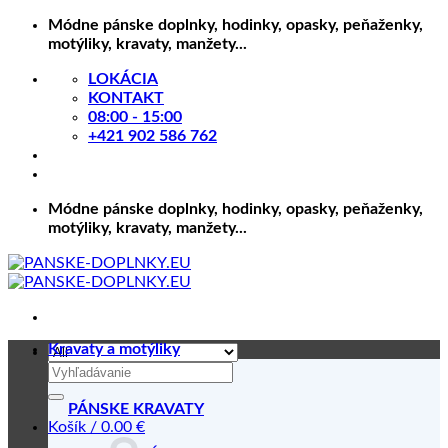
Skip
Módne pánske doplnky, hodinky, opasky, peňaženky,
to
motýliky, kravaty, manžety...
content
LOKÁCIA
KONTAKT
08:00 - 15:00
+421 902 586 762
Módne pánske doplnky, hodinky, opasky, peňaženky,
motýliky, kravaty, manžety...
Kravaty a motýliky
Hľadať:
PÁNSKE KRAVATY
Košík /
0.00
€