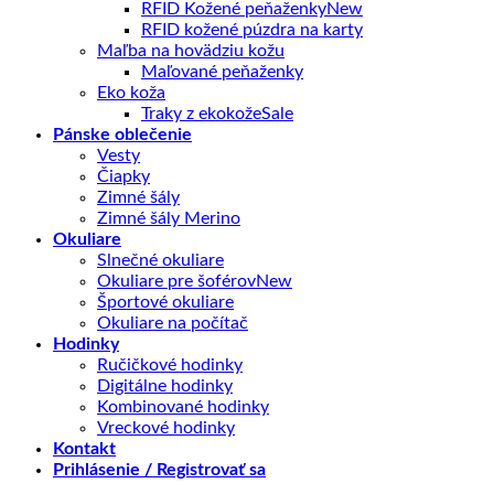
RFID Kožené peňaženky
RFID kožené púzdra na karty
Maľba na hovädziu kožu
Maľované peňaženky
Eko koža
Traky z ekokože
Pánske oblečenie
Vesty
Čiapky
Zimné šály
Zimné šály Merino
Okuliare
Slnečné okuliare
Okuliare pre šoférov
Športové okuliare
Okuliare na počítač
Hodinky
Ručičkové hodinky
Digitálne hodinky
Kombinované hodinky
Vreckové hodinky
Kontakt
Prihlásenie / Registrovať sa