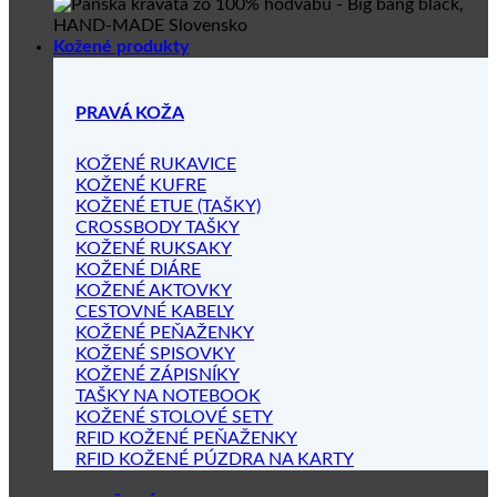
Kožené produkty
PRAVÁ KOŽA
KOŽENÉ RUKAVICE
KOŽENÉ KUFRE
KOŽENÉ ETUE (TAŠKY)
CROSSBODY TAŠKY
KOŽENÉ RUKSAKY
KOŽENÉ DIÁRE
KOŽENÉ AKTOVKY
CESTOVNÉ KABELY
KOŽENÉ PEŇAŽENKY
KOŽENÉ SPISOVKY
KOŽENÉ ZÁPISNÍKY
TAŠKY NA NOTEBOOK
KOŽENÉ STOLOVÉ SETY
RFID KOŽENÉ PEŇAŽENKY
RFID KOŽENÉ PÚZDRA NA KARTY