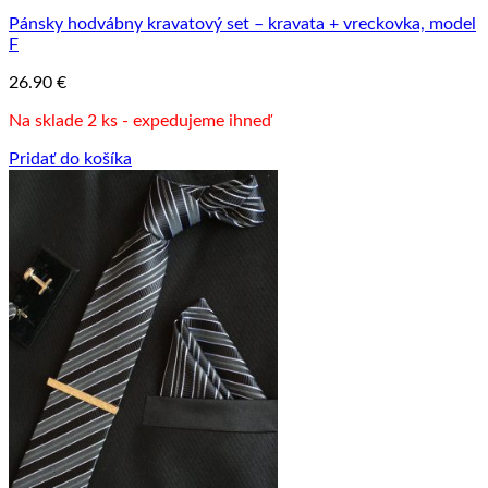
Pánsky hodvábny kravatový set – kravata + vreckovka, model
F
26.90
€
Na sklade 2 ks - expedujeme ihneď
Pridať do košíka