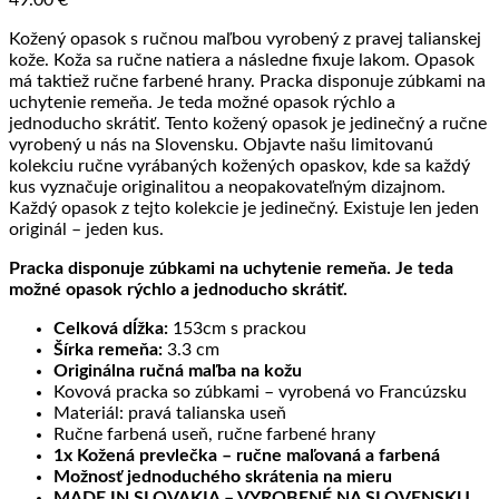
Kožený opasok s ručnou maľbou vyrobený z pravej talianskej
kože. Koža sa ručne natiera a následne fixuje lakom. Opasok
má taktiež ručne farbené hrany. Pracka disponuje zúbkami na
uchytenie remeňa. Je teda možné opasok rýchlo a
jednoducho skrátiť. Tento kožený opasok je jedinečný a ručne
vyrobený u nás na Slovensku. Objavte našu limitovanú
kolekciu ručne vyrábaných kožených opaskov, kde sa každý
kus vyznačuje originalitou a neopakovateľným dizajnom.
Každý opasok z tejto kolekcie je jedinečný. Existuje len jeden
originál – jeden kus.
Pracka disponuje zúbkami na uchytenie remeňa. Je teda
možné opasok rýchlo a jednoducho skrátiť.
Celková dĺžka:
153cm s prackou
Šírka remeňa:
3.3 cm
Originálna ručná maľba na kožu
Kovová pracka so zúbkami – vyrobená vo Francúzsku
Materiál: pravá talianska useň
Ručne farbená useň, ručne farbené hrany
1x Kožená prevlečka – ručne maľovaná a farbená
Možnosť jednoduchého skrátenia na mieru
MADE IN SLOVAKIA – VYROBENÉ NA SLOVENSKU