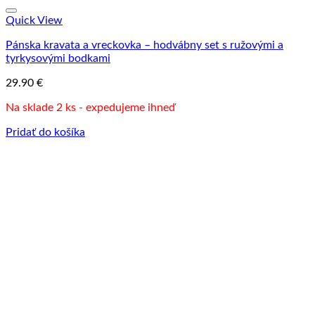
Quick View
Pánska kravata a vreckovka – hodvábny set s ružovými a
tyrkysovými bodkami
29.90
€
Na sklade 2 ks - expedujeme ihneď
Pridať do košíka